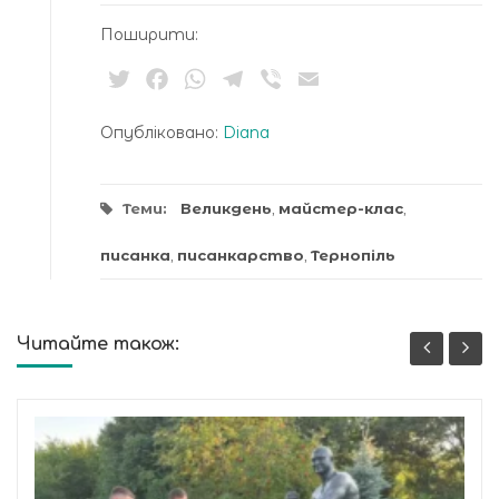
Поширити:
Twitter
Facebook
WhatsApp
Telegram
Viber
Email
Опубліковано:
Diana
Теми:
Великдень
,
майстер-клас
,
писанка
,
писанкарство
,
Тернопіль
Читайте також: