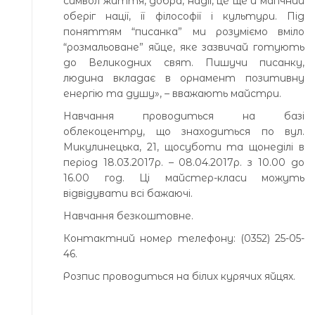
символ життя, добра, надії, це ще й магічний
оберіг нації, її філософії і культури. Під
поняттям “писанка” ми розуміємо вміло
“розмальоване” яйце, яке зазвичай готують
до Великодних свят. Пишучи писанку,
людина вкладає в орнамент позитивну
енергію та душу», – вважають майстри.
Навчання проводиться на базі
облекоцентру, що знаходиться по вул.
Микулинецька, 21, щосуботи та щонеділі в
період 18.03.2017р. – 08.04.2017р. з 10.00 до
16.00 год. Ці майстер-класи можуть
відвідувати всі бажаючі.
Навчання безкоштовне.
Контактний номер телефону: (0352) 25-05-
46.
Розпис проводиться на білих курячих яйцях.