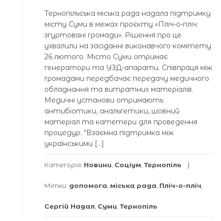
Тернопільська міська рада надала підтримку
місту Суми в межах проєкту «Пліч-о-пліч:
згуртовані громади». Рішення про це
ухвалили на засіданні виконавчого комітету
26 лютого. Місто Суми отримає
генератори та УЗД-апарати. Співпраця між
громадами передбачає передачу медичного
обладнання та витратних матеріалів.
Медичні установи отримають
антибіотики, анальгетики, шовний
матеріал та катетери для проведення
процедур. “Взаємна підтримка між
українськими […]
Категорія:
Новини
,
Соціум
,
Тернопіль
Мітки:
допомога
,
міська рада
,
Пліч-о-пліч
,
Сергій Надал
,
Суми
,
Тернопіль