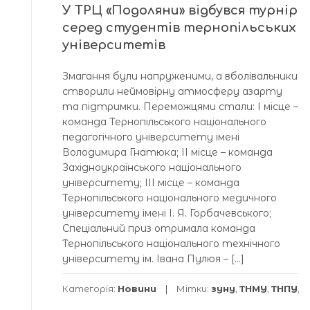
У ТРЦ «Подоляни» відбувся турнір
серед студентів тернопільських
університетів
Змагання були напруженими, а вболівальники
створили неймовірну атмосферу азарту
та підтримки. Переможцями стали: І місце –
команда Тернопільського національного
педагогічного університету імені
Володимира Гнатюка; ІІ місце – команда
Західноукраїнського національного
університету; ІІІ місце – команда
Тернопільського національного медичного
університету імені І. Я. Горбачевського;
Спеціальний приз отримала команда
Тернопільського національного технічного
університету ім. Івана Пулюя – […]
Категорія:
Новини
Мітки:
зуну
,
ТНМУ
,
ТНПУ
,