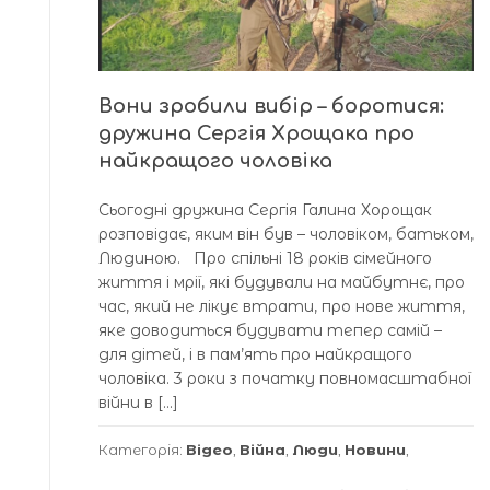
Вони зробили вибір – боротися:
дружина Сергія Хрощака про
найкращого чоловіка
Сьогодні дружина Сергія Галина Хорощак
розповідає, яким він був – чоловіком, батьком,
Людиною. Про спільні 18 років сімейного
життя і мрії, які будували на майбутнє, про
час, який не лікує втрати, про нове життя,
яке доводиться будувати тепер самій –
для дітей, і в пам’ять про найкращого
чоловіка. 3 роки з початку повномасштабної
війни в […]
Категорія:
Відео
,
Війна
,
Люди
,
Новини
,