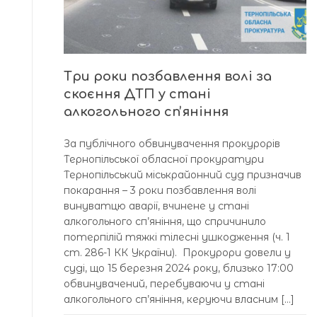
Три роки позбавлення волі за
скоєння ДТП у стані
алкогольного спʼяніння
За публічного обвинувачення прокурорів
Тернопільської обласної прокуратури
Тернопільський міськрайонний суд призначив
покарання – 3 роки позбавлення волі
винуватцю аварії, вчинене у стані
алкогольного сп’яніння, що спричинило
потерпілій тяжкі тілесні ушкодження (ч. 1
ст. 286-1 КК України). Прокурори довели у
суді, що 15 березня 2024 року, близько 17:00
обвинувачений, перебуваючи у стані
алкогольного сп’яніння, керуючи власним […]