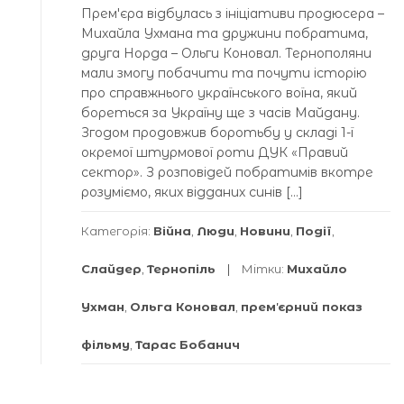
Премʼєра відбулась з ініціативи продюсера –
Михайла Ухмана та дружини побратима,
друга Норда – Ольги Коновал. Тернополяни
мали змогу побачити та почути історію
про справжнього українського воїна, який
бореться за Україну ще з часів Майдану.
Згодом продовжив боротьбу у складі 1-ї
окремої штурмової роти ДУК «Правий
сектор». З розповідей побратимів вкотре
розуміємо, яких відданих синів […]
Категорія:
Війна
,
Люди
,
Новини
,
Події
,
Слайдер
,
Тернопіль
Мітки:
Михайло
Ухман
,
Ольга Коновал
,
премʼєрний показ
фільму
,
Тарас Бобанич