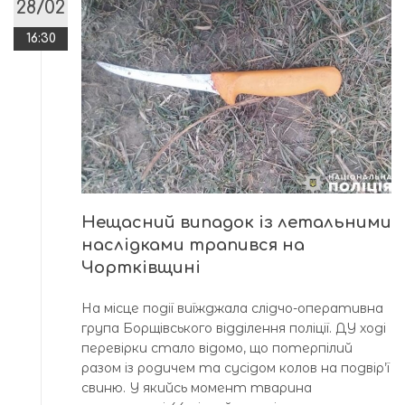
28/02
16:30
Нещасний випадок із летальними
наслідками трапився на
Чортківщині
На місце події виїжджала слідчо-оперативна
група Борщівського відділення поліції. ДУ ході
перевірки стало відомо, що потерпілий
разом із родичем та сусідом колов на подвір’ї
свиню. У якийсь момент тварина