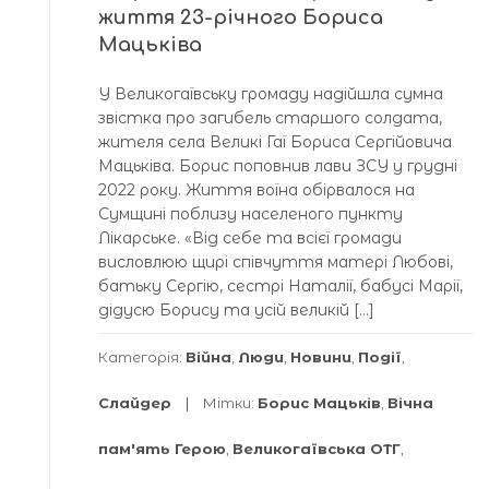
життя 23-річного Бориса
Мацьківа
У Великогаївську громаду надійшла сумна
звістка про загибель старшого солдата,
жителя села Великі Гаї Бориса Сергійовича
Мацьківа. Борис поповнив лави ЗСУ у грудні
2022 року. Життя воїна обірвалося на
Сумщині поблизу населеного пункту
Лікарське. «Від себе та всієї громади
висловлюю щирі співчуття матері Любові,
батьку Сергію, сестрі Наталії, бабусі Марії,
дідусю Борису та усій великій […]
Категорія:
Війна
,
Люди
,
Новини
,
Події
,
Слайдер
Мітки:
Борис Мацьків
,
Вічна
пам'ять Герою
,
Великогаївська ОТГ
,