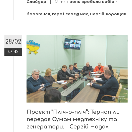
Слайдер
Мітки:
вони зробили вибір -
боротися
,
герої серед нас
,
Сергій Хорощак
28/02
07:42
Проєкт “Пліч-о-пліч”: Тернопіль
передає Сумам медтехніку та
генератори, – Сергій Надал