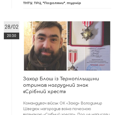
ТНТУ
,
ТРЦ "Подоляни"
,
турнір
28/02
20:30
Захар Блош із Тернопільщини
отримав нагрудний знак
«Срібний хрест»
Командувач військ ОК «Захід» Володимир
Шведюк нагородив воїна почесною
відзнакою «Срібний хрест». Про це написали