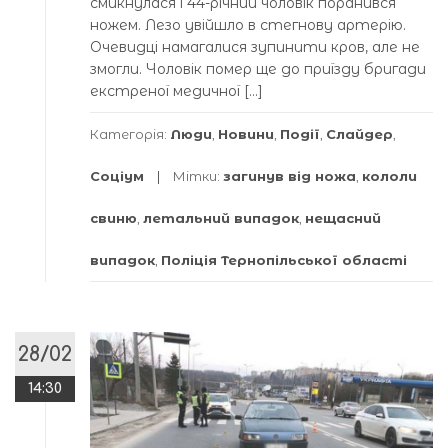
смикнулася і 44-річний чоловік поранився
ножем. Лезо увійшло в стегнову артерію.
Очевидці намагалися зупинити кров, але не
змогли. Чоловік помер ще до приїзду бригади
екстреної медичної […]
Категорія:
Люди
,
Новини
,
Події
,
Слайдер
,
Соціум
Мітки:
загинув від ножа
,
кололи
свиню
,
летальний випадок
,
нещасний
випадок
,
Поліція Тернопільської області
28/02
14:30