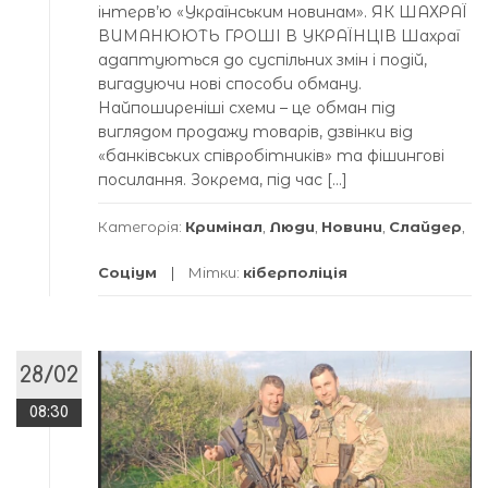
інтерв’ю «Українським новинам». ЯК ШАХРАЇ
ВИМАНЮЮТЬ ГРОШІ В УКРАЇНЦІВ Шахраї
адаптуються до суспільних змін і подій,
вигадуючи нові способи обману.
Найпоширеніші схеми – це обман під
виглядом продажу товарів, дзвінки від
«банківських співробітників» та фішингові
посилання. Зокрема, під час […]
Категорія:
Кримінал
,
Люди
,
Новини
,
Слайдер
,
Соціум
Мітки:
кіберполіція
28/02
08:30