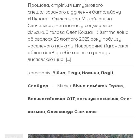
Прошова, стрільця штурмового
спеціалізованого відділення батальйону
«Шквал» – Олександра Михайловича
Скочеляса», – зазначає у соцмережах
сільський голова Олег Кохман. Життя воїна
обірвалося 25 лютого 2025 року поблизу
населеного пункту Нововодяне Луганської
області. «Від себе та всієї громади
висловлюю щирі […]
Категорія:
Війна
,
Люди
,
Новини
,
Події
,
Слайдер
Мітки:
Вічна пам'ять Герою
,
Великогаївська ОТГ
,
загинув захисник
,
Олег
кохман
,
Олександр Скочеляс