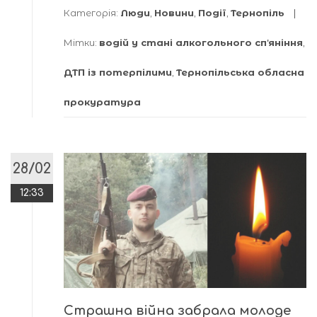
Категорія:
Люди
,
Новини
,
Події
,
Тернопіль
Мітки:
водій у стані алкогольного спʼяніння
,
ДТП із потерпілими
,
Тернопільська обласна
прокуратура
28/02
12:33
Страшна війна забрала молоде