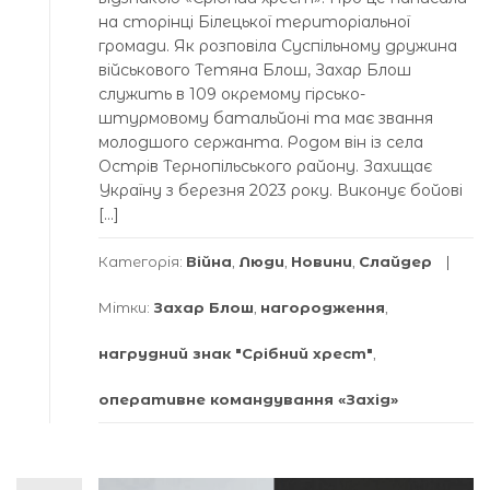
на сторінці Білецької територіальної
громади. Як розповіла Суспільному дружина
військового Тетяна Блош, Захар Блош
служить в 109 окремому гірсько-
штурмовому батальйоні та має звання
молодшого сержанта. Родом він із села
Острів Тернопільського району. Захищає
Україну з березня 2023 року. Виконує бойові
[…]
Категорія:
Війна
,
Люди
,
Новини
,
Слайдер
Мітки:
Захар Блош
,
нагородження
,
нагрудний знак "Срібний хрест"
,
оперативне командування «Захід»