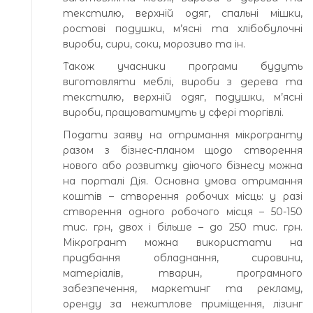
текстилю, верхній одяг, спальні мішки,
ростові подушки, м’ясні та хлібобулочні
вироби, сири, соки, морозиво та ін.
Також учасники програми будуть
виготовляти меблі, вироби з дерева та
текстилю, верхній одяг, подушки, м’ясні
вироби, працюватимуть у сфері торгівлі.
Подати заяву на отримання мікрогранту
разом з бізнес-планом щодо створення
нового або розвитку діючого бізнесу можна
на порталі Дія. Основна умова отримання
коштів – створення робочих місць: у разі
створення одного робочого місця – 50-150
тис. грн, двох і більше – до 250 тис. грн.
Мікрогрант можна використати на
придбання обладнання, сировини,
матеріалів, тварин, програмного
забезпечення, маркетинг та рекламу,
оренду за нежитлове приміщення, лізинг