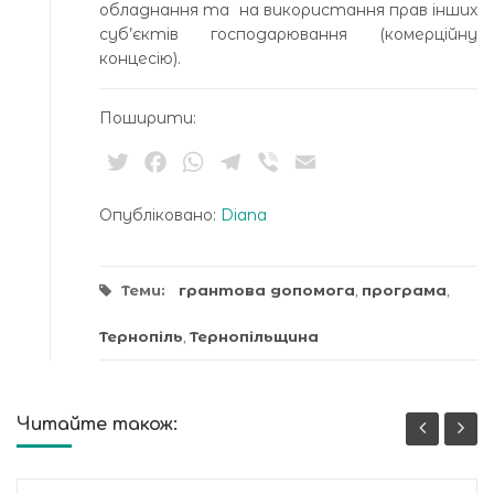
обладнання та на використання прав інших
суб’єктів господарювання (комерційну
концесію).
Поширити:
Twitter
Facebook
WhatsApp
Telegram
Viber
Email
Опубліковано:
Diana
Теми:
грантова допомога
,
програма
,
Тернопіль
,
Тернопільщина
Читайте також: