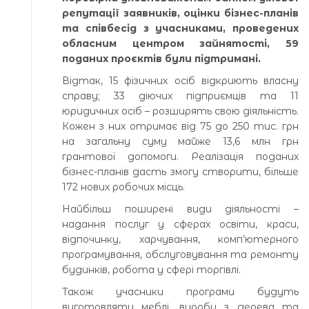
репутації заявників, оцінки бізнес-планів
та співбесід з учасниками, проведених
обласним центром зайнятості, 59
поданих проєктів були підтримані.
Відтак, 15 фізичних осіб відкриють власну
справу; 33 діючих підприємців та 11
юридичних осіб – розширять свою діяльність.
Кожен з них отримає від 75 до 250 тис. грн
на загальну суму майже 13,6 млн грн
грантової допомоги. Реалізація поданих
бізнес-планів дасть змогу створити, більше
172 нових робочих місць.
Найбільш поширені види діяльності –
надання послуг у сферах освіти, краси,
відпочинку, харчування, комп’ютерного
програмування, обслуговування та ремонту
будинків, робота у сфері торгівлі.
Також учасники програми будуть
виготовляти меблі, вироби з дерева та