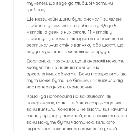
тунелем, що веде до глибшої частини
гробниці.
Ще незвичайнішими були аномалії, виявлені
глибше під землею, на глибині від 3,5 до 5
метрів, а деякі з них сягали 11 метрів у
глибину. Ці аномалії вказують на наявність
вертикальних стін з вапняку або шахт, що
ведуть до іншої поховальної споруди.
Дослідники пояснили, що ці аномалії можуть
вказувати на наявність значних
археологічних об’єктів. Вони підозрюють, що
тут може бути ще більше, ніж виявили під
час попереднього сканування.
Команда наголосила на важливості як
поверхневих, так і глибоких структур, які
вони виявили. Хоча вони не змогли визначити
точну природу аномалій, вони вважають, що
вони можуть бути частиною великого
підземного поховального комплексу, який