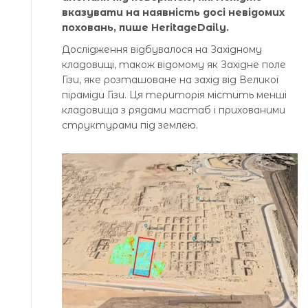
вказувати на наявність досі невідомих
поховань, пише HeritageDaily.
Дослідження відбувалося на Західному
кладовищі, також відомому як Західне поле
Гізи, яке розташоване на захід від Великої
піраміди Гізи. Ця територія містить менші
кладовища з рядами мастаб і прихованими
структурами під землею.