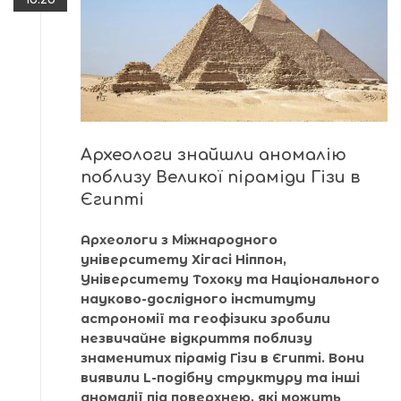
Археологи знайшли аномалію
поблизу Великої піраміди Гізи в
Єгипті
Археологи з Міжнародного
університету Хігасі Ніппон,
Університету Тохоку та Національного
науково-дослідного інституту
астрономії та геофізики зробили
незвичайне відкриття поблизу
знаменитих пірамід Гізи в Єгипті. Вони
виявили L-подібну структуру та інші
аномалії під поверхнею, які можуть