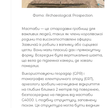
Фото: Archaeological Prospection.
Мастаби — це стародавні гробниці для
важливих людей, таких як члени королівської
родини та високопоставлені офіцери.
Зазвичай їх робили з вапняку або сирцевої
цегли. Вони мали плаский дах і прямокутну
форму. Всередині була вертикальна шахта,
що вела до підземної камери, де ховали
померлих.
Використовуючи георадар (GPR) і
томографію електричного опору (ERT),
археологи зробили неочікуване відкриття
на глибині близько 2 метрів під поверхнею,
безпосередньо на південь від мастаби
G4000: L-подібну структуру, заповнену
піском. Ця структура могла бути вхідним