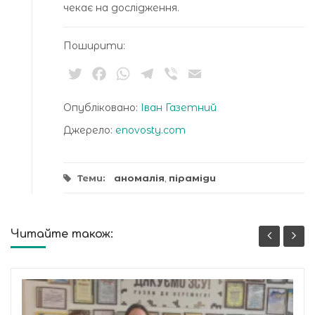
чекає на дослідження.
Поширити:
Twitter
Facebook
WhatsApp
Telegram
Viber
Email
Опубліковано:
Іван Газетний
Джерело:
enovosty.com
Теми:
аномалія
,
піраміди
Читайте також: