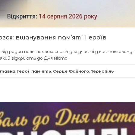
го»: вшанування пам’яті Героїв
 від родин полеглих захисників для участі у виставковому
 який відкриють до Дня міста.
ставка
,
Герої
,
пам'ять
,
Серце Файного
,
Тернопіль