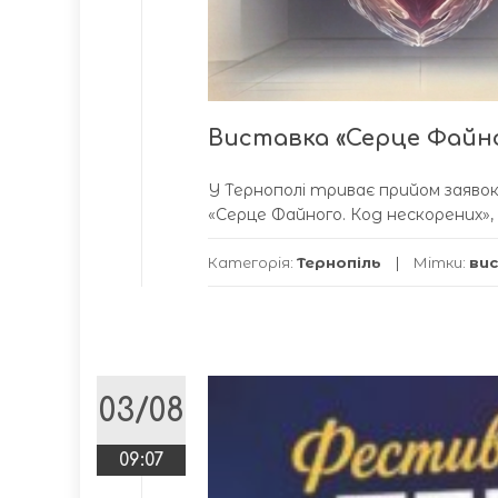
Виставка «Серце Файно
У Тернополі триває прийом заявок
«Серце Файного. Код нескорених»,
Категорія:
Тернопіль
Мітки:
ви
03/08
09:07