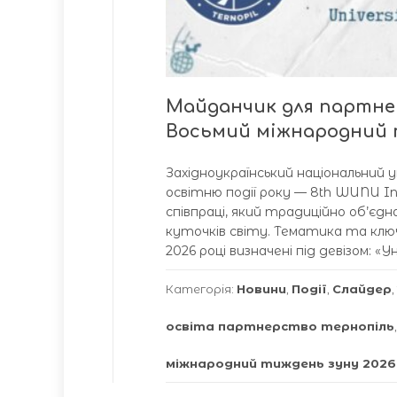
Майданчик для партнер
Восьмий міжнародний
Західноукраїнський національний 
освітню події року — 8th WUNU I
співпраці, який традиційно об’єдн
куточків світу. Тематика та ключ
2026 році визначені під девізом: «
Категорія:
Новини
,
Події
,
Слайдер
,
освіта партнерство тернопіль
міжнародний тиждень зуну 2026