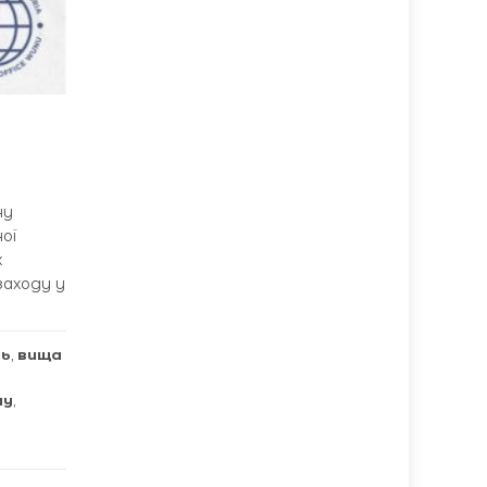
ну
ої
х
заходу у
ль
,
вища
ну
,