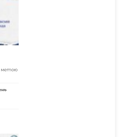
 з метою
ень