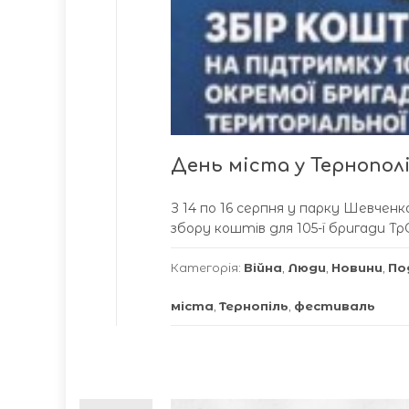
День міста у Тернопол
З 14 по 16 серпня у парку Шевчен
збору коштів для 105-ї бригади Тр
Категорія:
Війна
,
Люди
,
Новини
,
По
міста
,
Тернопіль
,
фестиваль