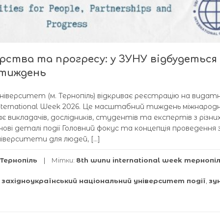
ства та прогресу: у ЗУНУ відбудеться
 тиждень
університет (м. Тернопіль) відкриває реєстрацію на видат
nternational Week 2026. Це масштабний тиждень міжнародн
ає викладачів, дослідників, студентів та експертів з різни
ові деталі події Головний фокус та концепція проведення 
Університети для людей, […]
Тернопіль
Мітки:
8th wunu international week тернопі
,
західноукраїнський національний університет події
,
зу