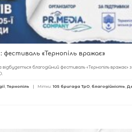
і: фестиваль «Тернопіль вражає»
ка відбудеться благодійний фестиваль «Тернопіль вражає»
О.
дії
,
Тернопіль
Мітки:
105 бригада ТрО
,
благодійність
,
Д