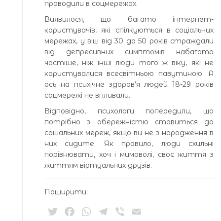
проводили в соцмережах.
Виявилося, що багато інтернет-
користувачів, які спілкуються в соціальних
мережах, у віці від 30 до 50 років страждали
від депресивних симптомів набагато
частіше, ніж інші люди того ж віку, які не
користувалися всесвітньою павутиною. А
ось на психічне здоров’я людей 18-29 років
соцмережі не впливали.
Відповідно, психологи попередили, що
потрібно з обережністю ставиться до
соціальних мереж, якщо ви не з народження в
них сидите. Як правило, люди схильні
порівнювати, хоч і мимоволі, своє життя з
життям віртуальних друзів.
Поширити:
Twitter
Facebook
WhatsApp
Telegram
Viber
Email