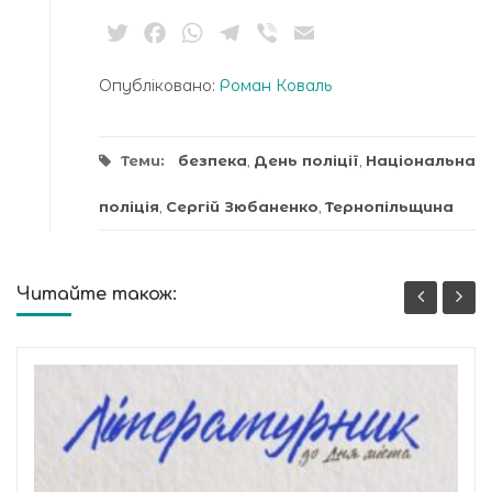
Twitter
Facebook
WhatsApp
Telegram
Viber
Email
Опубліковано:
Роман Коваль
Теми:
безпека
,
День поліції
,
Національна
поліція
,
Сергій Зюбаненко
,
Тернопільщина
Читайте також: