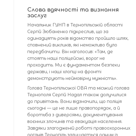
Слова вдячності та визнання
заслуг
Начальник ГУНП в Тернопільській області
Сергій Зюбаненко підкреслив, що за
одинадцять років відомство пройшло шлях,
сповнений викликів, які неможливо було
передбачити. Він наголосив: «Там, де
стоять наші поліцейські, ворог не
проходить. Ми є фундаментом безпеки
держави, і наші хлопці на фронті
демонструють неймовірну мужність».
Голова Тернопільської ОВА та міський голова
Тернополя Сергій Надал також долучилися
до привітань. Вони відзначили, що поліція
сьогодні — це не лише правопорядок, а й
боротьба з диверсіями, документування
воєнних злочинів та евакуація населення.
Завдяки злагодженій роботі правоохоронних
органів Тернопіль залишається одним із