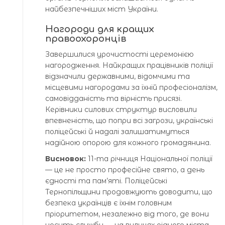
найбезпечніших міст України.
Нагороди для кращих
правоохоронців
Завершилися урочистості церемонією
нагородження. Найкращих працівників поліції
відзначили державними, відомчими та
місцевими нагородами за їхній професіоналізм,
самовідданість та вірність присязі.
Керівники силових структур висловили
впевненість, що попри всі загрози, українські
поліцейські й надалі залишатимуться
надійною опорою для кожного громадянина.
Висновок:
11-та річниця Національної поліції
— це не просто професійне свято, а день
єдності та пам’яті. Поліцейські
Тернопільщини продовжують доводити, що
безпека українців є їхнім головним
пріоритетом, незалежно від того, де вони
несуть службу — на вулицях рідного міста