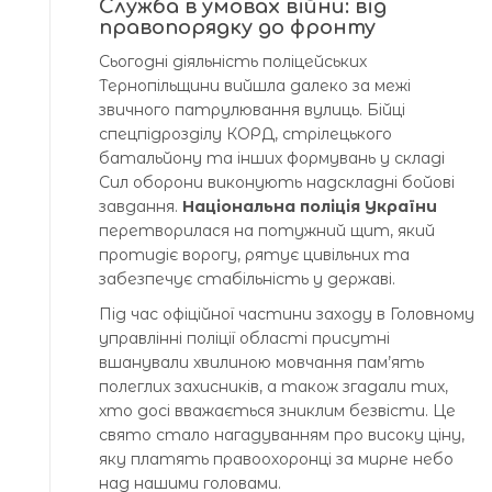
Служба в умовах війни: від
правопорядку до фронту
Сьогодні діяльність поліцейських
Тернопільщини вийшла далеко за межі
звичного патрулювання вулиць. Бійці
спецпідрозділу КОРД, стрілецького
батальйону та інших формувань у складі
Сил оборони виконують надскладні бойові
завдання.
Національна поліція України
перетворилася на потужний щит, який
протидіє ворогу, рятує цивільних та
забезпечує стабільність у державі.
Під час офіційної частини заходу в Головному
управлінні поліції області присутні
вшанували хвилиною мовчання пам’ять
полеглих захисників, а також згадали тих,
хто досі вважається зниклим безвісти. Це
свято стало нагадуванням про високу ціну,
яку платять правоохоронці за мирне небо
над нашими головами.