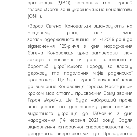
організації» (УВО), засновник та перший
голова «Організації українських націоналістів»
(ОУН).
«Зараз Євгена Коновальця вшановують на
місцевому рівні, але немає
загальнодержавного визнання. У 2016 році до
відзначення 125-річчя з дня народження
Євгена Коновальця уряд затвердив план
заходів з висвітлення ролі полковника в
боротьбі українського народу за власну
державу та подолання міфів радянської
пропаганди. Це був перший важливий крок
до визнання Коновальця героєм. Наступним
кроком має стати присвоєння йому звання
Героя України. Це буде найкращий прояв
вшанування на державному рівні пам’яті
видатного українця до 130-річчя з дня
народження (14 червня 2021 року). Задля
відновлення історичної справедливості ми,
депутати звертаються до Президента