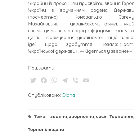
Украйни із проханням присвоїти звання Героя
України з врученням ордена Держави
(посмертно) Коновальцю Євгену
Михайловичу — українському діячеві, який
своїми діями заклав одну з фундаментальних
цеглин формування української національної
ідеї щодо здобуття незалежності
Української держави», — йдеться у зверненні.
Поширити:
Twitter
Facebook
WhatsApp
Telegram
Viber
Email
Опубліковано:
Diana
Теми:
звання
,
звернення
,
сесія
,
Тернопіль
,
Тернопільщина