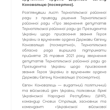
Коновальцю (посмертно).
Розглянувши лист Тернопільської районної
ради з приводу рішення Тернопільської
районної ради «Про звернення депутатів
Тернопільської районної ради до Президента
України щодо присвоєння звання Героя
України із врученням ордена Держави Євгену
Коновальцю (посмертно)», Тернопільська
обласна рада вирішила підтримати
прийняте 26 травня 2021 року звернення
депутатів Тернопільської районної ради до
Президента України щодо присвоєння
звання Героя України із врученням ордена
Держави Євгену Коновальцю (посмертно).
Євген Коновалець — видатний політичний
та військовий діяч України, полковник Армії
Української Народної Республіки (УНР),
командир Січових Стрільців, засновник та
комендант «Української військової