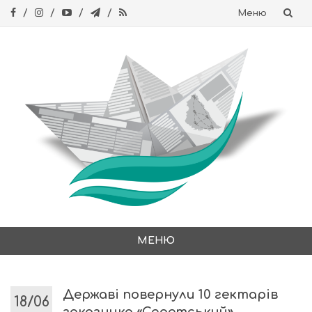
Меню
Skip
to
content
МЕНЮ
Skip
to
content
Державі повернули 10 гектарів
18/06