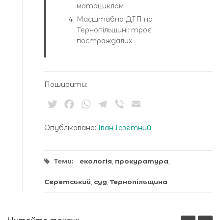
мотоциклом
Масштабна ДТП на
Тернопільщині: троє
постраждалих
Поширити:
Twitter
Facebook
WhatsApp
Telegram
Viber
Email
Опубліковано:
Іван Газетний
Теми:
екологія
,
прокуратура
,
Серетський
,
суд
,
Тернопільщина