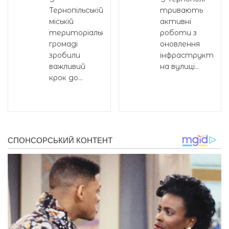
Тернопільській
тривають
міській
активні
територіальній
роботи з
громаді
оновлення
зробили
інфраструктури
важливий
на вулиці...
крок до...