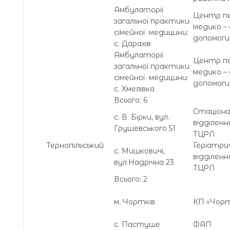
Амбулаторії
Центр пе
загальної практики
медико –
сімейної медицини:
допомоги
с. Дарахів
Амбулаторії
Центр пе
загальної практики
медико –
сімейної медицини:
допомоги
с. Хмелівка
Всього: 6
Стаціон
с. В. Бірки, вул.
відділен
Грушевського 51
ТЦРЛ
Тернопільський
Геріатри
с. Мишковичі,
відділен
вул.Надрічна 23
ТЦРЛ
Всього: 2
м. Чортків
КП «Чортк
с. Пастуше
ФАП