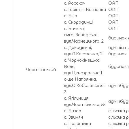
с. Росохач
ФАП
с. Горішня Вигнанка
ФАП
с. Біла
ФАП
с. Скородинці
ФАП
с. Бичківці
ФАП
смт. Заводське,
будинок 
вул.Чарнецького, 2
с. Давидківці,
адмініст
вул.Л.Костенко, 2
будинок
с. Чорнокінецька
Воля,
будинок 
Чортківський
вул.Центральна,1
с-ще Нагірянка,
вул.О.Кобилянської,
адмінбуд
2
с. Ягільниця,
адмінбуд
вул.Чортківська, 55
с. Базар
сільська 
с. Звиняч
сільська 
с. Палашівка
сільська 