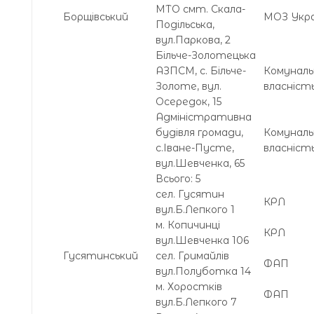
МТО смт. Скала-
Борщівський
МОЗ Укра
Подільська,
вул.Паркова, 2
Більче-Золотецька
АЗПСМ, с. Більче-
Комуналь
Золоте, вул.
власніст
Осередок, 15
Адміністративна
будівля громади,
Комуналь
с.Іване-Пусте,
власніст
вул.Шевченка, 65
Всього: 5
сел. Гусятин
КРЛ
вул.Б.Лепкого 1
м. Копичинці
КРЛ
вул.Шевченка 106
Гусятинський
сел. Гримайлів
ФАП
вул.Полуботка 14
м. Хоростків
ФАП
вул.Б.Лепкого 7