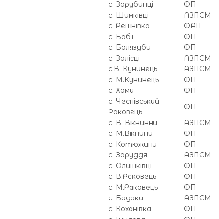
с. Зарубинці
ФП
с. Шимківці
АЗПСМ
с. Решнівка
ФАП
с. Бабії
ФП
с. Болязуби
ФП
с. Залісці
АЗПСМ
с.В. Кунинець
АЗПСМ
с. М.Кунинець
ФП
с. Хоми
ФП
с. Чеснівський
ФП
Раковець
с. В. Вікнинни
АЗПСМ
с. М.Вікнини
ФП
с. Котюжини
ФП
с. Заруддя
АЗПСМ
с. Олишківці
ФП
с. В.Раковець
ФП
с. М.Раковець
ФП
с. Бодаки
АЗПСМ
с. Коханівка
ФП