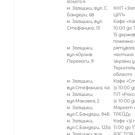
Всього:4
м. Заліщики, вул. С.
КНП «Зал
Бандери, 68
ЦРЛ»
м. Заліщики, вул.
Кафе «Ка
Стефаника, 13
10:00 до 1
15 держа
пожежно-
м. Заліщики,
рятувал
вул.40років
частина
Перемоги, 9
України у
Тернопіль
області
м. Заліщики,
Кафе «Ст
вул.Стефаника, 4а
(з 10:00 д
м. Заліщики,
ПП «Рокс
вул.Маковея, 2
(з 10:00 д
м. Заліщики,
Маркет «
вул.С.Бандери, 94б
ТРЕЙД»
м. Заліщики,
Кафе «У п
вул.С.Бандери, 123а
11:00 до 1
м. Заліщики, вул.
АЗС ТОВ