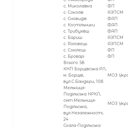
с. Миколаївка
ФП
с. Соколів
АЗПСМ
с. Сновидів
ФАП
с. Костільники
ФАП
с. Трибухівці
ФАП
с. Бариш
АЗПСМ
с. Язловець
АЗПСМ
с. Сокілець
ФП
с. Броварі
ФП
Всього: 58
КНП Борщівська РЛ,
м. Борщів,
МОЗ Укра
вул.С.Бандери, 108
Мельниця-
Подільська НРКЛ,
смт.Мельниця-
МОЗ Укра
Подільська,
вул.Незалежності,
24
Скала-Подільська