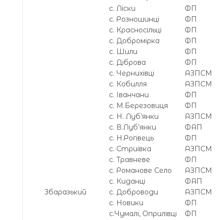
с. Ліски
ФП
с. Розношинці
ФП
с. Красносільці
ФП
с. Добромірка
ФП
с. Шили
ФП
с. Діброва
ФП
с. Чернихівці
АЗПСМ
с. Кобилля
АЗПСМ
с. Іванчани
ФП
с. М.Березовиця
ФП
с. Н. Луб’янки
АЗПСМ
с. В.Луб’янки
ФАП
с. Н.Рогівець
ФП
с. Стриївка
АЗПСМ
с. Травневе
ФП
с. Романове Село
АЗПСМ
с. Киданці
ФАП
Збаразький
с. Доброводи
АЗПСМ
с. Новики
ФП
с.Чумалі, Оприлівці
ФП