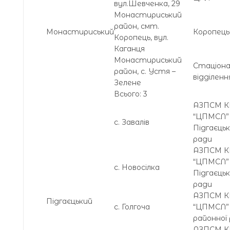
вул.Шевченка, 29
Монастириський
район, смт.
Монастириський
Коропець
Коропець, вул.
Каганця
Монастириський
Стаціон
район, с. Устя –
відділен
Зелене
Всього: 3
АЗПСМ 
“ЦПМСЛ
с. Завалів
Підгаєцьк
ради
АЗПСМ 
“ЦПМСЛ
с. Новосілка
Підгаєцьк
ради
АЗПСМ 
Підгаєцький
с. Голгоча
“ЦПМСЛ” 
районної
АЗПСМ 