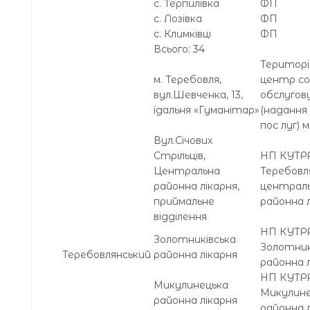
с. Терпилівка
ФП
с. Лозівка
ФП
с. Климківці
ФП
Всього: 34
Територі
м. Теребовля,
центр со
вул.Шевченка, 13,
обслугов
їдальня «Гуманітар»
(надання 
пос луг) м
Вул.Січових
Стрільців,
НП КУТР
Центральна
Теребовл
районна лікарня,
централ
приймальне
районна 
відділення
НП КУТР
Золотниківська
Золотник
Теребовлянський
районна лікарня
районна 
НП КУТР
Микулинецька
Микулине
районна лікарня
районна 