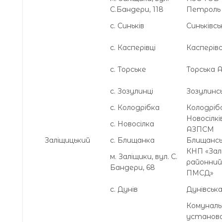
С.Бандери, 118
Петроль
с. Синьків
Синьківс
с. Касперівці
Касперів
с. Торське
Торська
с. Зозулинці
Зозулинс
с. Колодрібка
Колодріб
Новосілкі
с. Новосілка
АЗПСМ
Заліщицький
с. Блищанка
Блищанс
КНП «Зал
м. Заліщики, вул. С.
районни
Бандери, 68
ПМСД»
с. Дунів
Дунівськ
Комуналь
установ