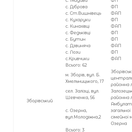
с. Гнидава
ФП
с. Діброва
ФП
с. Ст.Вишнівець
ФАП
с. Кухаруки
ФП
с. Кинахівці
ФАП
с. Федьківці
ФП
с. Бутин
ФП
с. Дзвиняча
ФАП
с. Лози
ФП
с.Кривчики
ФАП
Всього: 62
Зборівськ
м. Зборів, вул. Б.
централ
Хмельницького, 17
районна 
сел. Залізці, вул.
Залозець
Шевченка, 56
районна 
Зборівський
Амбулат
с. Озерна,
загальної
вул.Молодіжна,2
сімейної 
Озерна
Всього: 3