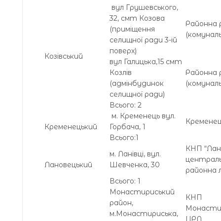
вул Грушевського,
32, смт Козова
Районна 
(приміщення
(комуналь
селищної ради 3-ій
поверх)
Козівський
вул Галицька,15 смт
Козлів
Районна 
(адмінбудинок
(комуналь
селищної ради)
Всього: 2
м. Кременець вул.
Кременец
Кременецький
Горбача, 1
Всього:1
КНП “Лан
м. Ланівці, вул.
централ
Лановецький
Шевченка, 30
районна л
Всього: 1
Монастириський
КНП
район,
Монасти
м.Монастириська,
ЦРЛ