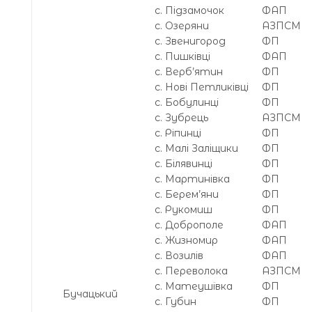
с. Підзамочок
ФАП
с. Озеряни
АЗПСМ
с. Звенигород
ФП
с. Пишківці
ФАП
с. Верб’ятин
ФП
с. Нові Петликівці
ФП
с. Бобулинці
ФП
с. Зубрець
АЗПСМ
с. Ріпинці
ФП
с. Малі Заліщики
ФП
с. Білявинці
ФП
с. Мартинівка
ФП
с. Берем’яни
ФП
с. Рукомиш
ФП
с. Доброполе
ФАП
с. Жизномир
ФАП
с. Возилів
ФАП
с. Переволока
АЗПСМ
с. Матеушівка
ФП
Бучацький
с. Губин
ФП