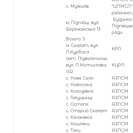
с. Мужилів
“ЦПМСЛ” 
районної
Будинок
м. Підгайці, вул.
Підгаєцьк
Бережанська 13
ради
Всього: 5
м. Скалат, вул.
КРЛ
Л.Курбаса
смт. Підволочиськ,
вул. П.Мстислава,
КЦРЛ
102
с. Нове Село
АЗПСМ
с. Новосілка
АЗПСМ
с. Колодіївка
АЗПСМ
с. Галущинці
АЗПСМ
с. Остапє
АЗПСМ
с. Старий Скалат
АЗПСМ
с. Качанівка
АЗПСМ
с. Кошляки
АЗПСМ
с. Токи
АЗПСМ