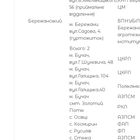
вул.Б.Хмельницького,
КНП Бер
56 (приймальне
ЦМ
відділення)
Бережанський
ВПНУБіП
м. Бережани
Бережанс
вул.Садова, 4.
агротехн
(гуртожиток)
інстит
Всього: 2
м. Бучач,
ЦКРЛ
вул.Г.Шухевича, 48
м. Бучач,
ЦКРЛ
вул.Галицька, 104
м. Бучач,
Полікліні
вул.Галицька,40
м. Бучач
АЗПСМ
смт. Золотий
РКЛ
Потік
с. Осівці
АЗПСМ
с. Космирин
ФАП
с. Русилів
ФП
с. Стінка
АЗПСМ