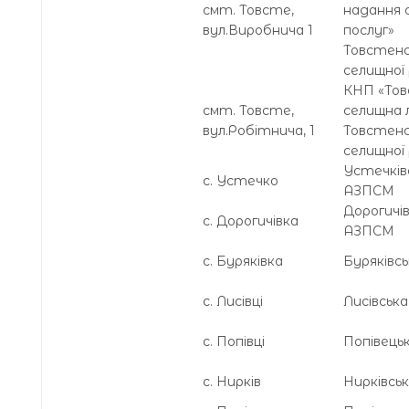
смт. Товсте,
надання 
вул.Виробнича 1
послуг»
Товстенс
селищної
КНП «Тов
смт. Товсте,
селищна 
вул.Робітнича, 1
Товстенс
селищної
Устечків
с. Устечко
АЗПСМ
Дорогичі
с. Дорогичівка
АЗПСМ
с. Буряківка
Буряківс
с. Лисівці
Лисівськ
с. Попівці
Попівець
с. Нирків
Нирківсь