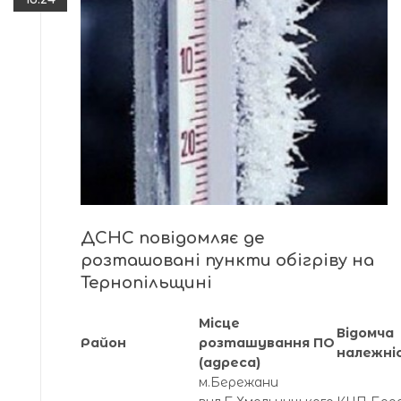
ДСНС повідомляє де
розташовані пункти обігріву на
Тернопільщині
Місце
Відомча
Район
розташування ПО
належні
(адреса)
м.Бережани