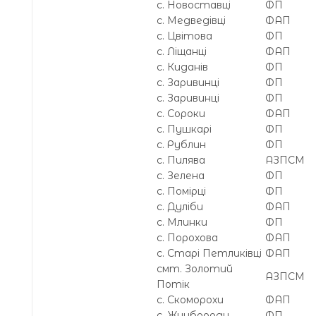
с. Новоставці
ФП
с. Медведівці
ФАП
с. Цвітова
ФП
с. Ліщанці
ФАП
с. Киданів
ФП
с. Заривинці
ФП
с. Заривинці
ФП
с. Сороки
ФАП
с. Пушкарі
ФП
с. Рублин
ФП
с. Пилява
АЗПСМ
с. Зелена
ФП
с. Помірці
ФП
с. Дуліби
ФАП
с. Млинки
ФП
с. Порохова
ФАП
с. Старі Петликівці
ФАП
смт. Золотий
АЗПСМ
Потік
с. Скоморохи
ФАП
с. Жнибороди
ФП