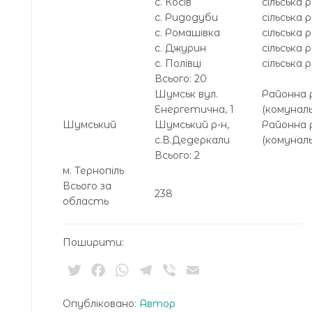
с. Косів
сільська 
с. Ридодуби
сільська 
с. Ромашівка
сільська 
с. Джурин
сільська 
с. Полівці
сільська 
Всього: 20
Шумськ вул.
Районна 
Енергетична, 1
(комуналь
Шумський
Шумський р-н,
Районна 
с.В.Дедеркали
(комуналь
Всього: 2
м. Тернопіль
Всього за
238
область
Поширити:
Twitter
Facebook
WhatsApp
Telegram
Viber
Email
Опубліковано:
Автор