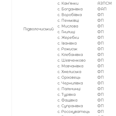
с. Кам’янки
АЗПСМ
с. Богданівка
ФАП
с. Воробіївка
ФП
с. Пеньківці
ФП
с. Мислова
ФП
Підволочиський
с. Гнилиці
ФП
с. Жеребки
ФП
с. Іванівка
ФП
с. Рожиськ
ФП
с. Клебанівка
ФП
с. Шевченково
ФП
с. Мовчанівка
ФП
с. Хмелиська
ФП
с. Оріховець
ФП
с. Чернилівка
ФП
с. Пальчинці
ФП
с. Турівка
ФП
с. Фащівка
ФП
с. Супранівка
ФП
с. Росохуватець
ФП