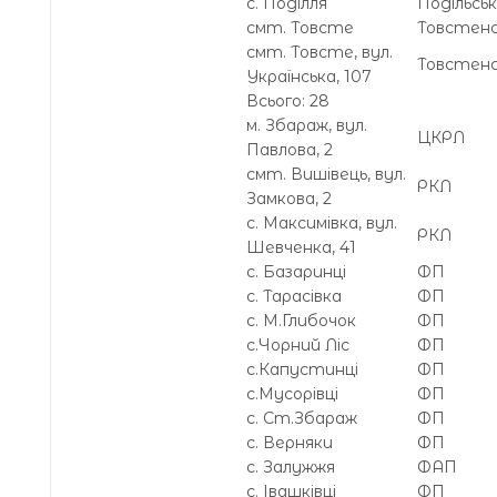
с. Поділля
Подільсь
смт. Товсте
Товстен
смт. Товсте, вул.
Товстен
Українська, 107
Всього: 28
м. Збараж, вул.
ЦКРЛ
Павлова, 2
смт. Вишівець, вул.
РКЛ
Замкова, 2
с. Максимівка, вул.
РКЛ
Шевченка, 41
с. Базаринці
ФП
с. Тарасівка
ФП
с. М.Глибочок
ФП
с.Чорний Ліс
ФП
с.Капустинці
ФП
с.Мусорівці
ФП
с. Ст.Збараж
ФП
с. Верняки
ФП
с. Залужжя
ФАП
с. Івашківці
ФП