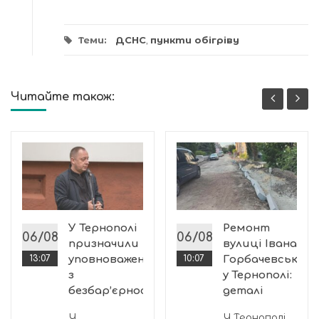
Теми:
ДСНС
,
пункти обігріву
Читайте також:
У Тернополі
Ремонт
06/08
06/08
призначили
вулиці Івана
13:07
уповноваженого
10:07
Горбачевського
з
у Тернополі:
безбар’єрності
деталі
У
У Тернополі