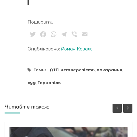
Поширити:
Twitter
Facebook
WhatsApp
Telegram
Viber
Email
Опубліковано:
Роман Коваль
Теми:
ДТП
,
нетверезість
,
покарання
,
суд
,
Тернопіль
Читайте також: