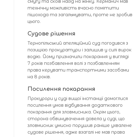
смугу та скоїв наїзд на жінку. Керманич мав
технічну можливість вчасно помітити
пішохода та загальмувати, проте не зробив
цього.
Судове рішення
Тернопільський апеляційний суд погодився з
позицією прокуратури і залишив у силі вирок
водію. Йому призначили покарання у вигляді
7 років позбавлення волі з позбавленням
права керувати транспортними засобами
на 8 років.
Посилення покарання
Прокурори у суді вищої інстанції домоглися
посилення умов відбування додаткового
покарання для зловмисника. Окрім цього,
сторона обвинувачення довела у суді, що
зловмисник умисно порушив раніше ухвалене
судове рішення, адже взагалі не мав права