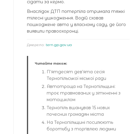
сідати за кермо.
Внаслідок ДТП потерпіла отримала тяжкі
тілесні ушкодження. Водій сховав
пошкоджене авто у власному саду, де його
виявили правоохоронці.
Джерело:
tern.gp.gov.ua
Читайте також:
П’ятдесят дев’ята сесія
Тернопільської міської ради
Автотроща на Тернопільщині:
троє травмованих у зіткненні з
мотоциклом
Тернопіль вшанував 15 нових
почесних громадян міста
На Тернопільщині посилюють
боротьбу з торгівлею людьми