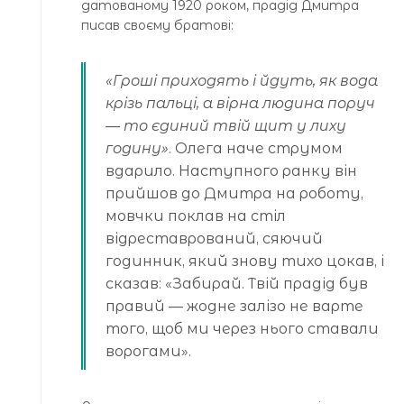
датованому 1920 роком, прадід Дмитра
писав своєму братові:
«Гроші приходять і йдуть, як вода
крізь пальці, а вірна людина поруч
— то єдиний твій щит у лиху
годину»
. Олега наче струмом
вдарило. Наступного ранку він
прийшов до Дмитра на роботу,
мовчки поклав на стіл
відреставрований, сяючий
годинник, який знову тихо цокав, і
сказав: «Забирай. Твій прадід був
правий — жодне залізо не варте
того, щоб ми через нього ставали
ворогами».