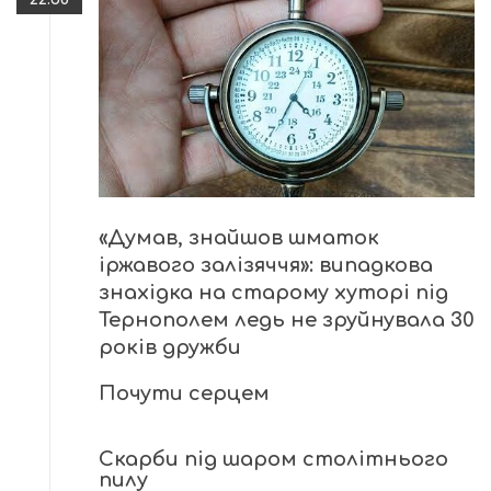
«Думав, знайшов шматок
іржавого залізяччя»: випадкова
знахідка на старому хуторі під
Тернополем ледь не зруйнувала 30
років дружби
Почути серцем
Скарби під шаром столітнього
пилу