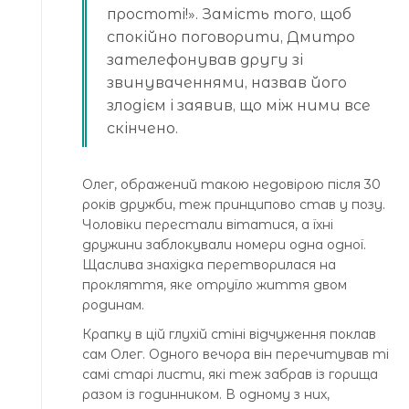
простоті!». Замість того, щоб
спокійно поговорити, Дмитро
зателефонував другу зі
звинуваченнями, назвав його
злодієм і заявив, що між ними все
скінчено.
Олег, ображений такою недовірою після 30
років дружби, теж принципово став у позу.
Чоловіки перестали вітатися, а їхні
дружини заблокували номери одна одної.
Щаслива знахідка перетворилася на
прокляття, яке отруїло життя двом
родинам.
Крапку в цій глухій стіні відчуження поклав
сам Олег. Одного вечора він перечитував ті
самі старі листи, які теж забрав із горища
разом із годинником. В одному з них,