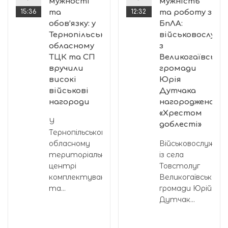
мужності
мужність
15:36
та
12:32
та роботу з
обов’язку: у
БпЛА:
Тернопільському
військовослужб
обласному
з
ТЦК та СП
Великогаївської
вручили
громади
високі
Юрія
військові
Дутчака
нагороди
нагороджено
«Хрестом
У
доблесті»
Тернопільському
обласному
Військовослужбов
територіальному
із села
центрі
Товстолуг
комплектування
Великогаївської
та...
громади Юрій
Дутчак...