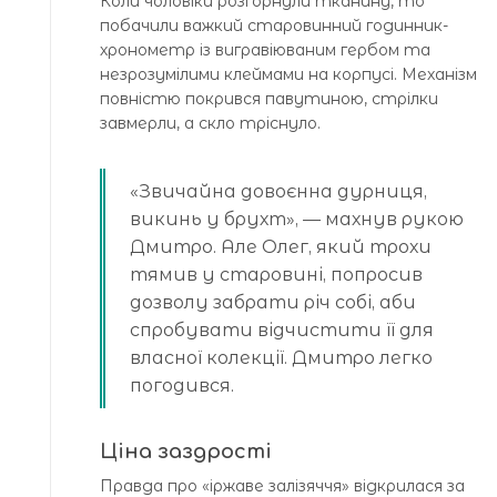
Коли чоловіки розгорнули тканину, то
побачили важкий старовинний годинник-
хронометр із вигравіюваним гербом та
незрозумілими клеймами на корпусі. Механізм
повністю покрився павутиною, стрілки
завмерли, а скло тріснуло.
«Звичайна довоєнна дурниця,
викинь у брухт», — махнув рукою
Дмитро. Але Олег, який трохи
тямив у старовині, попросив
дозволу забрати річ собі, аби
спробувати відчистити її для
власної колекції. Дмитро легко
погодився.
Ціна заздрості
Правда про «іржаве залізяччя» відкрилася за