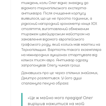
тиждень, коли Олег відніс знахідку до
відомого тернопільського експерта-
антиквара. Після очищення корпусу
виявилося, що це не просто годинник, а
рідкісний нагородний хронометр кінця XIX
століття, виготовлений обмеженим
тиражем швейцарським майстром на
замовлення відомого європейського
графського роду, який колись мав маєтки на
Тернопільщині. Вартість такого екземпляра
на міжнародних аукціонах стартувала від
кількох тисяч євро. Антиквар одразу
запропонував Олегу чималі гроші.
Дізнавшись про це через спільних знайомих,
Дмитро розлютився. У його душі
спалахнула пекуча образа:
«Це ж майно мого прадіда! Олег
вирішив нажитися на моїй