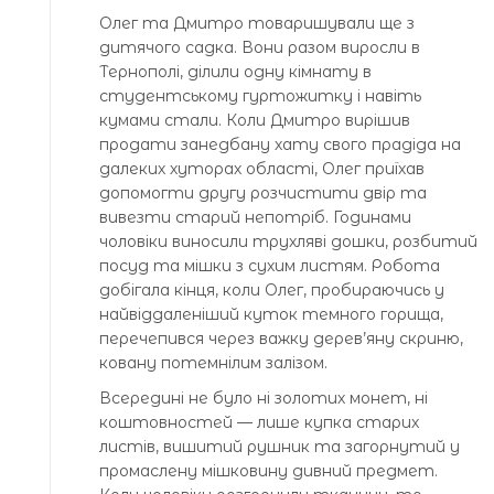
Олег та Дмитро товаришували ще з
дитячого садка. Вони разом виросли в
Тернополі, ділили одну кімнату в
студентському гуртожитку і навіть
кумами стали. Коли Дмитро вирішив
продати занедбану хату свого прадіда на
далеких хуторах області, Олег приїхав
допомогти другу розчистити двір та
вивезти старий непотріб. Годинами
чоловіки виносили трухляві дошки, розбитий
посуд та мішки з сухим листям. Робота
добігала кінця, коли Олег, пробираючись у
найвіддаленіший куток темного горища,
перечепився через важку дерев’яну скриню,
ковану потемнілим залізом.
Всередині не було ні золотих монет, ні
коштовностей — лише купка старих
листів, вишитий рушник та загорнутий у
промаслену мішковину дивний предмет.