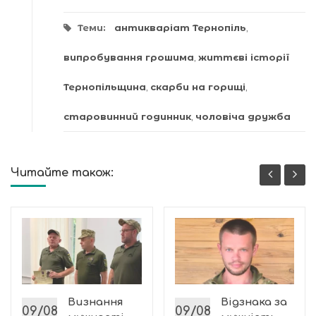
Теми:
антикваріат Тернопіль
,
випробування грошима
,
життєві історії
Тернопільщина
,
скарби на горищі
,
старовинний годинник
,
чоловіча дружба
Читайте також:
Визнання
Відзнака за
09/08
09/08