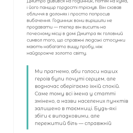
Дмитро дивився на годинник, потім на кума,
і його панцир гордості тріснув. Він сховав
обличчя в долонях і просто попросив
вибачення. Годинник вони вирішили не
продавати — тепер він висить на
почесному місці в домі Дмитра як головний
символ того, що справжні людські стосунки
мають набагато вищу пробу, ніж
найдорожче золото світу.
Ми прагнемо, аби голоси наших
героїв були почуті серцем, але
водночас оберігаємо їхній спокій.
Саме тому всі імена у статті
змінено, а назви населених пунктів
залишено в таємниці. Будь-які
збіги є випадковими, але
пережитий біль — справжній