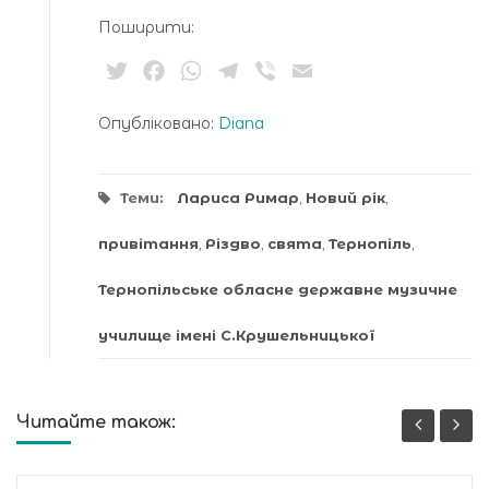
Поширити:
Twitter
Facebook
WhatsApp
Telegram
Viber
Email
Опубліковано:
Diana
Теми:
Лариса Римар
,
Новий рік
,
привітання
,
Різдво
,
свята
,
Тернопіль
,
Тернопільське обласне державне музичне
училище імені С.Крушельницької
Читайте також: