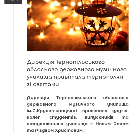
Дирекція Тернопільського
обласного державного музичного
училища привітала тернополян
зі святами
Дирекція Тернопільського обласного
державного музичного училища
ім.С.Крушельницької привітала друзів,
колег, студентів, випускників та
шанувальників училища з Новим Роком
та Різдвом Христовим.