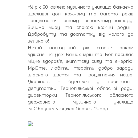
«У рік 60 ювілею музичного училища бажаємо
щасливої долі кожному та багато років
процвітання нашому навчальному закладу!
Зичимо миру та спокою кожній родині!
Добробуту та достатку від малого до
великого!
Нехай наступний рік стане роком
здійснення усіх Ваших мрій та Бог посилає
міцне здоров’я, життєву силу та енергію!
Мрійте, любіть, творіть добро заради
власного щастя та процвітання нашої
України!», – йдеться у привітанні
депутатки Тернопільської обласної ради,
директорки Тернопільського обласного
державного музичного училища
ім..С.Крушельницької Лариси Римар.