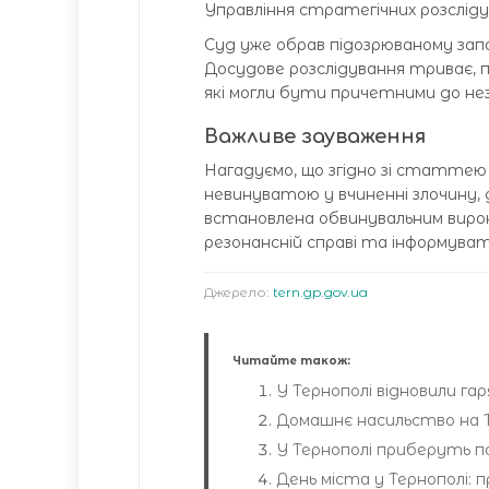
Управління стратегічних розсліду
Суд уже обрав підозрюваному запо
Досудове розслідування триває, 
які могли бути причетними до нез
Важливе зауваження
Нагадуємо, що згідно зі статтею
невинуватою у вчиненні злочину, 
встановлена обвинувальним вирок
резонансній справі та інформуват
Джерело:
tern.gp.gov.ua
Читайте також:
У Тернополі відновили га
Домашнє насильство на 
У Тернополі приберуть п
День міста у Тернополі: п