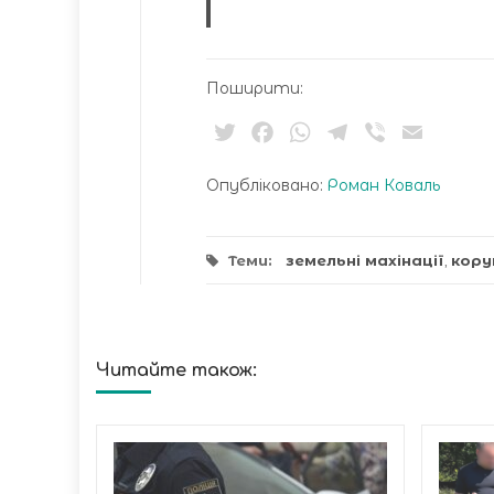
Поширити:
Twitter
Facebook
WhatsApp
Telegram
Viber
Email
Опубліковано:
Роман Коваль
Теми:
земельні махінації
,
кору
Читайте також: