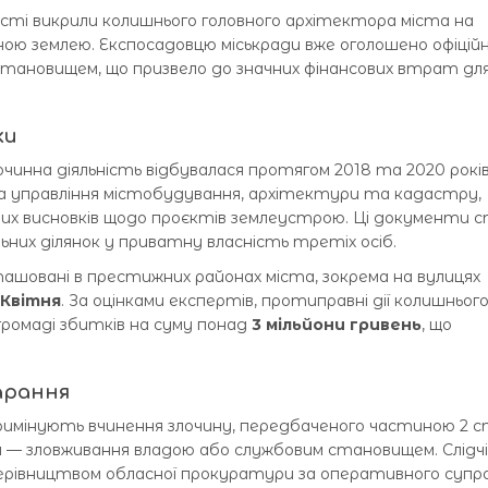
асті викрили колишнього головного архітектора міста на
ною землею. Експосадовцю міськради вже оголошено офіцій
 становищем, що призвело до значних фінансових втрат дл
ки
очинна діяльність відбувалася протягом 2018 та 2020 років
а управління містобудування, архітектури та кадастру,
них висновків щодо проєктів землеустрою. Ці документи 
них ділянок у приватну власність третіх осіб.
ташовані в престижних районах міста, зокрема на вулицях
 Квітня
. За оцінками експертів, протиправні дії колишньог
 громаді збитків на суму понад
3 мільйони гривень
, що
арання
кримінують вчинення злочину, передбаченого частиною 2
и — зловживання владою або службовим становищем. Слідчі 
ерівництвом обласної прокуратури за оперативного супр