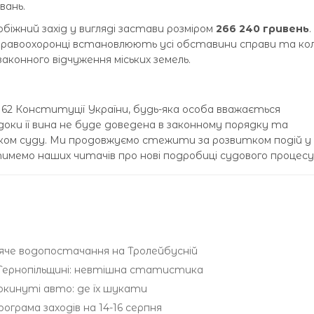
вань.
біжний захід у вигляді застави розміром
266 240 гривень
.
правоохоронці встановлюють усі обставини справи та коло
аконного відчуження міських земель.
 62 Конституції України, будь-яка особа вважається
доки її вина не буде доведена в законному порядку та
ом суду. Ми продовжуємо стежити за розвитком подій у 
имемо наших читачів про нові подробиці судового процесу
ряче водопостачання на Тролейбусній
Тернопільщині: невтішна статистика
окинуті авто: де їх шукати
рограма заходів на 14-16 серпня