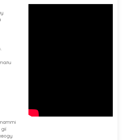
ну
я
.
стали
о
 статті
дії
оводу