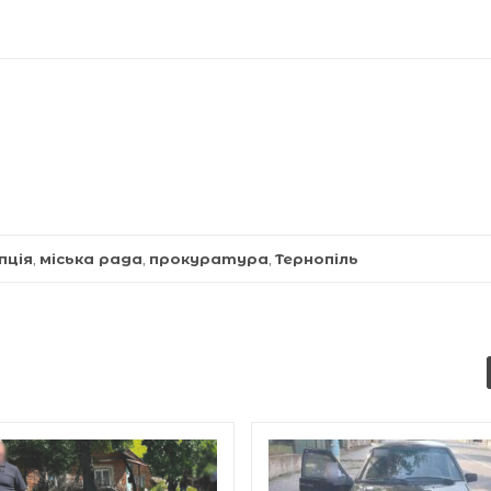
пція
,
міська рада
,
прокуратура
,
Тернопіль