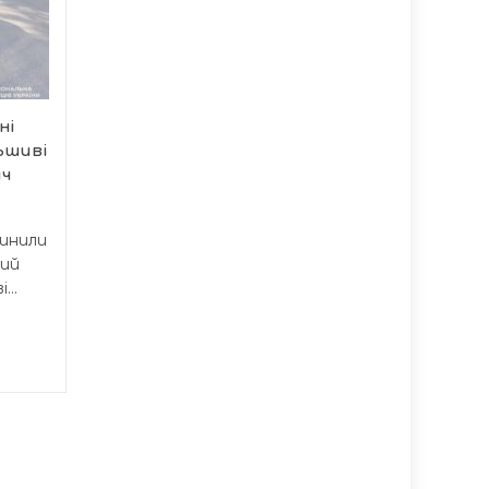
судитимуть за
12:37
фінансування
16:07
окупантів
Тернопільська обласна
прокуратура висунула
ні
офіційну підозру
ьшиві
уродженці...
яч
пинили
кий
...