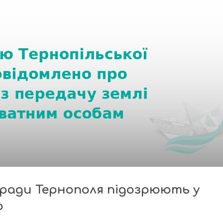
кради Тернополя підозрюють у
ю