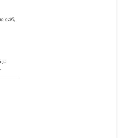
 осіб,
цій
.