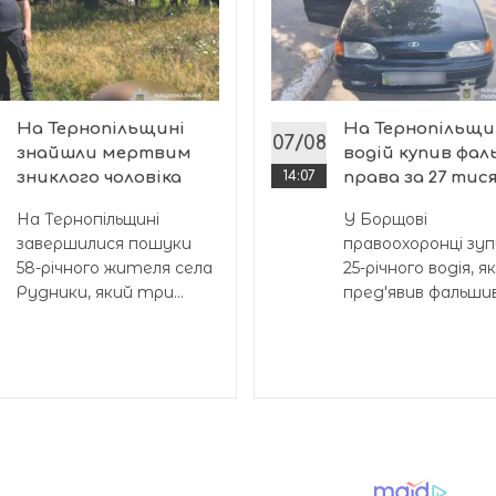
На Тернопільщині
На Тернопільщи
07/08
знайшли мертвим
водій купив фал
зниклого чоловіка
14:07
права за 27 тис
На Тернопільщині
У Борщові
завершилися пошуки
правоохоронці зу
58-річного жителя села
25-річного водія, я
Рудники, який три...
пред'явив фальшиві