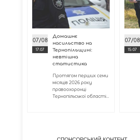
телька
и
исячі
 району
Домашнє
07/08
07/08
насильство на
17:07
Тернопільщині:
15:07
невтішна
статистика
Протягом перших семи
місяців 2026 року
правоохоронці
Тернопільської області...