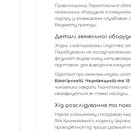
Правоохоронці Тернопільської обл
незаконних оборудках із комуналь
підозру у зловживанні службовим
бюджету громади.
Деталі земельної оборуд
Згідно з матеріалами слідства, зл
Перебуваючи на посаді начальник
фігурант видав низку неправомір
підставою для виведення комуналь
Йдеться про земельні наділи, роз
Білогірській, Чернівецькій та 15
чиновника завдали Тернопільській
кваліфікується як тяжкі наслідки.
Хід розслідування та пок
Наразі колишньому посадовцю ін
364 Кримінального кодексу Україн
проводяться під процесуальним к