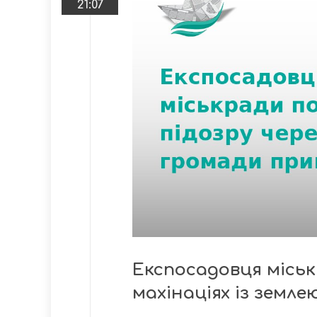
21:07
Експосадовця місь
махінаціях із земле