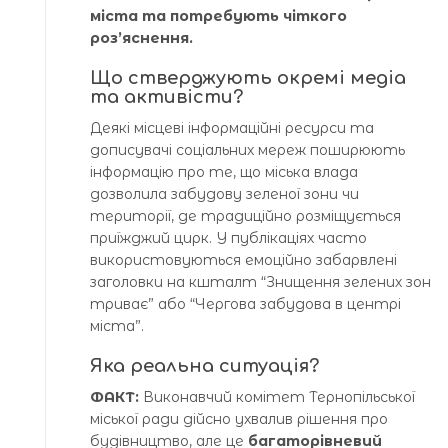
міста та потребують чіткого
роз’яснення.
Що стверджують окремі медіа
та активісти?
Деякі місцеві інформаційні ресурси та
дописувачі соціальних мереж поширюють
інформацію про те, що міська влада
дозволила забудову зеленої зони чи
території, де традиційно розміщується
приїжджий цирк. У публікаціях часто
використовуються емоційно забарвлені
заголовки на кшталт “Знищення зелених зон
триває” або “Чергова забудова в центрі
міста”.
Яка реальна ситуація?
ФАКТ:
Виконавчий комітет Тернопільської
міської ради дійсно ухвалив рішення про
будівництво, але це
багаторівневий