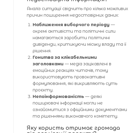
Аналіз ситуації свідчить про кілька можливих
причин поширення недостовірних даних:
Наближення виборчого періоду
—
окремі активісти та політичні сили
намагаються заробити політичні
дивіденди, критикуючи міську владу та її
рішення.
Гонитва за клікабельними
заголовками
— медіа зацікавлені в
емоційних реакціях читачів, тому
використовують провокативні
формулювання, які викривляють суть
проєкту.
Непоінформованість
— деякі
поширювачі інформації могли не
ознайомитися з офіційними документами
та рішеннями виконавчого комітету.
Яку користь отримає громада