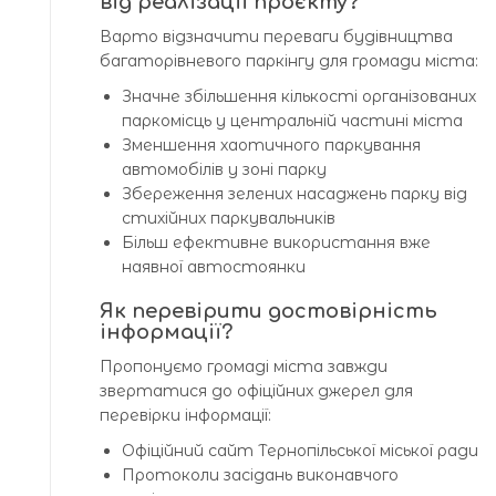
від реалізації проєкту?
Варто відзначити переваги будівництва
багаторівневого паркінгу для громади міста:
Значне збільшення кількості організованих
паркомісць у центральній частині міста
Зменшення хаотичного паркування
автомобілів у зоні парку
Збереження зелених насаджень парку від
стихійних паркувальників
Більш ефективне використання вже
наявної автостоянки
Як перевірити достовірність
інформації?
Пропонуємо громаді міста завжди
звертатися до офіційних джерел для
перевірки інформації:
Офіційний сайт Тернопільської міської ради
Протоколи засідань виконавчого