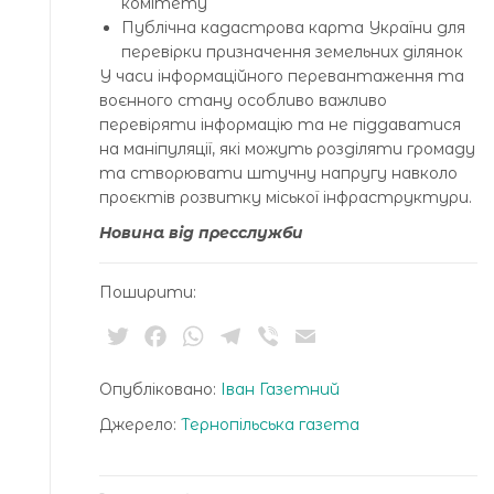
комітету
Публічна кадастрова карта України для
перевірки призначення земельних ділянок
У часи інформаційного перевантаження та
воєнного стану особливо важливо
перевіряти інформацію та не піддаватися
на маніпуляції, які можуть розділяти громаду
та створювати штучну напругу навколо
проєктів розвитку міської інфраструктури.
Новина від пресслужби
Поширити:
Twitter
Facebook
WhatsApp
Telegram
Viber
Email
Опубліковано:
Іван Газетний
Джерело:
Тернопільська газета