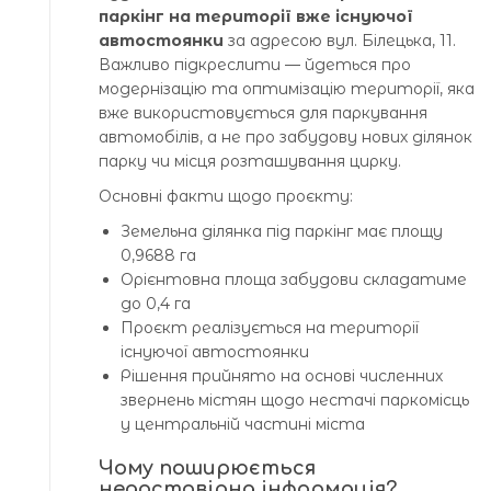
паркінг на території вже існуючої
автостоянки
за адресою вул. Білецька, 11.
Важливо підкреслити — йдеться про
модернізацію та оптимізацію території, яка
вже використовується для паркування
автомобілів, а не про забудову нових ділянок
парку чи місця розташування цирку.
Основні факти щодо проєкту:
Земельна ділянка під паркінг має площу
0,9688 га
Орієнтовна площа забудови складатиме
до 0,4 га
Проєкт реалізується на території
існуючої автостоянки
Рішення прийнято на основі численних
звернень містян щодо нестачі паркомісць
у центральній частині міста
Чому поширюється
недостовірна інформація?