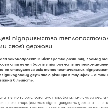
сцеві підприємства теплопостача
и своєї держави
имала законопроєкт Міністерства розвитку громад та
сове стягнення боргів з підприємств теплокомуналь
умент стосується всіх теплопостачальних підприємст
евідшкодовану державою різницю в тарифах, – а таки
еважна більшість.
ли тепло за регульованими тарифами, нижчими за реальн
вою ціною і тарифом мала відшкодовувати держава – але н