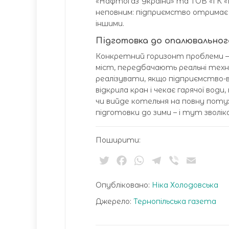
«Нафтогаз України» та ТОВ «ГК «
неповним: підприємство отримає
іншими.
Підготовка до опалювальног
Конкретний горизонт проблеми – 
міст, передбачають реальні техні
реалізувати, якщо підприємство-в
відкрила кран і чекає гарячої вод
чи вийде котельня на повну поту
підготовки до зими – і тут зволі
Поширити:
Twitter
Facebook
WhatsApp
Telegram
Viber
Email
Опубліковано:
Ніка Холодовська
Джерело:
Тернопільська газета