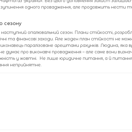
Нафтогаз України». Без цього доповнення захист залишає
 зупинення одного провадження, але продовжить нести т
о сезону
наступний опалювальний сезон. Плани стійкості, розробл
чні та фінансові заходи. Але жоден план стійкості не мож
иконавець паралізоване арештами рахунків. Людина, яка в
и, не думає про виконавчі провадження – але саме вони визн
жність у жовтні. Не лише юридичне питання, а й питанн
кання неприйнятне.