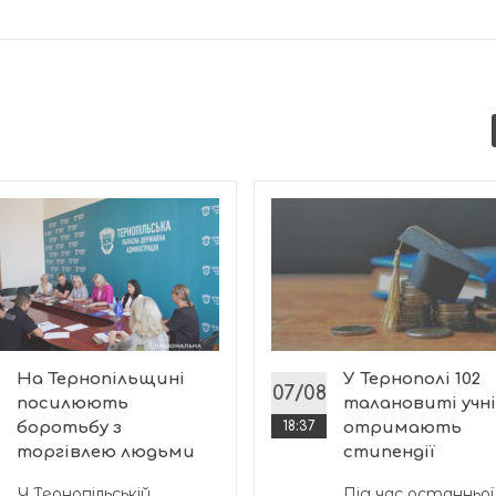
На Тернопільщині
У Тернополі 102
07/08
посилюють
талановиті учні
боротьбу з
18:37
отримають
торгівлею людьми
стипендії
У Тернопільській
Під час останньої 