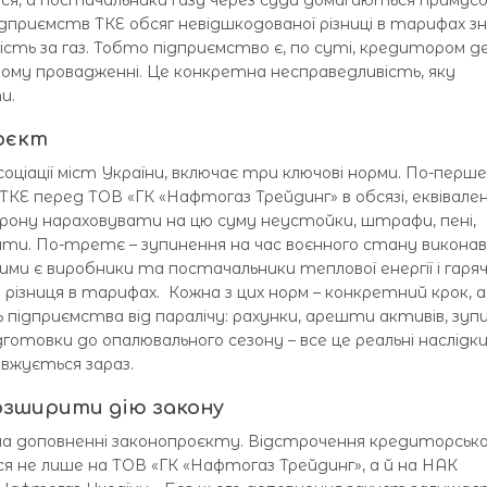
ся, а постачальники газу через суди домагаються примус
підприємств ТКЕ обсяг невідшкодованої різниці в тарифах з
ість за газ. Тобто підприємство є, по суті, кредитором д
вчому провадженні. Це конкретна несправедливість, яку
и.
оєкт
соціації міст України, включає три ключові норми. По-перше
ТКЕ перед ТОВ «ГК «Нафтогаз Трейдинг» в обсязі, еквівал
борону нараховувати на цю суму неустойки, штрафи, пені,
нти. По-третє – зупинення на час воєнного стану виконав
ми є виробники та постачальники теплової енергії і гаряч
 різниця в тарифах. Кожна з цих норм – конкретний крок, а
 підприємства від паралічу: рахунки, арешти активів, зуп
ідготовки до опалювального сезону – все це реальні наслідк
овжується зараз.
розширити дію закону
 на доповненні законопроєкту. Відстрочення кредиторсько
 не лише на ТОВ «ГК «Нафтогаз Трейдинг», а й на НАК