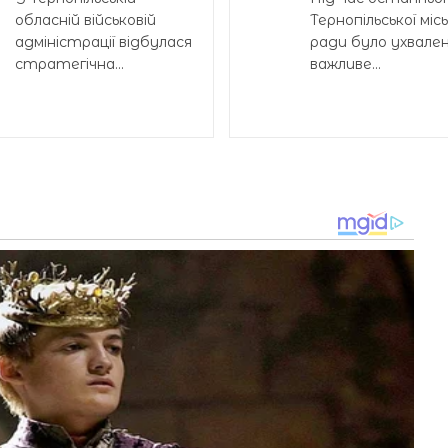
обласній військовій
Тернопільської місь
адміністрації відбулася
ради було ухвале
стратегічна...
важливе...