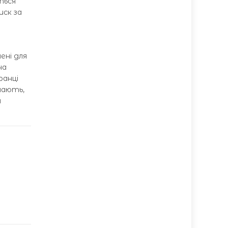
ться
иск за
ені для
на
ранці
ачають,
я