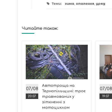
Теми:
зима
,
опалення
,
уряд
Читайте також:
 за
Автотроща на
х семи
07/08
07/08
Тернопільщині: троє
20:07
травмованих у
19:07
зіткненні з
ласті...
мотоциклом