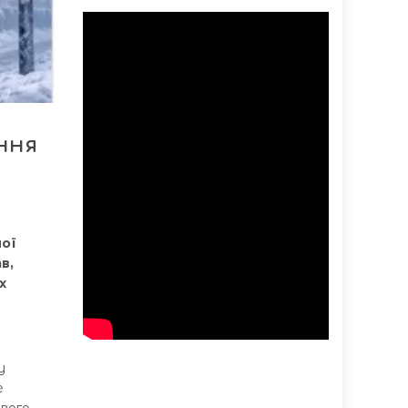
ння
ної
в,
х
у
е