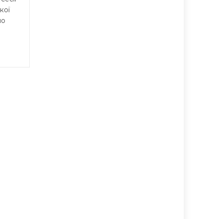
кої
но