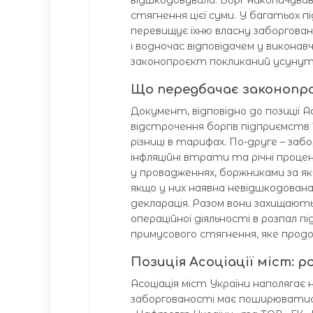
відшкодовувала. Борг накопичував
стягнення цієї суми. У багатьох 
перевищує їхню власну заборгован
і водночас відповідачем у викона
законопроєкт покликаний усунут
Що передбачає законопр
Документ, відповідно до позиції А
відстрочення боргів підприємств 
різниці в тарифах. По-друге – за
інфляційні втрати та річні проце
у провадженнях, боржниками за яки
якщо у них наявна невідшкодована
декларація. Разом вони захищають
операційної діяльності в розпал п
примусового стягнення, яке прод
Позиція Асоціації міст: 
Асоціація міст України наполягає
заборгованості має поширюватися