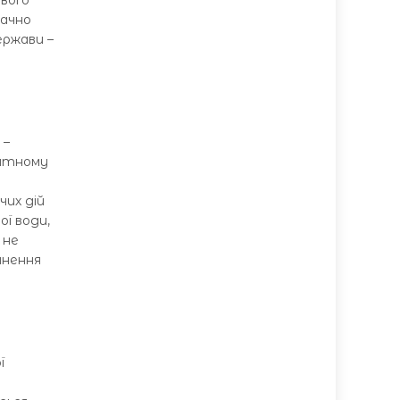
ового
начно
ержави –
 –
ентному
чих дій
ої води,
 не
инення
и
ї