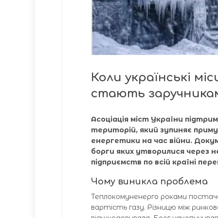
Коли українські мі
стають заручникам
Асоціація міст України підтр
територій, який зупиняє приму
енергетики на час війни. Док
борги яких утворилися через н
підприємств по всій країні пер
Чому виникла проблема
Теплокомуненерго роками постача
вартість газу. Різницю між ринко