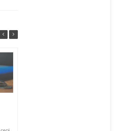
Масштабна ДТП на
07/08
07/08
Тернопільщині: троє
18:07
постраждалих
17:07
У середу, 7 серпня, на
автодорозі
сполученням Доманово
— Ковель — Чернівці...
сесії