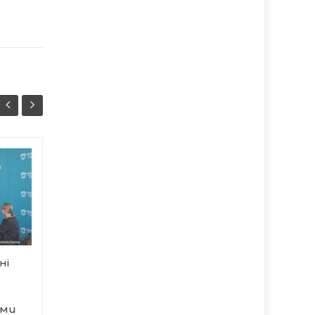
Масштабна ДТП на
07/08
07/08
Тернопільщині: троє
18:07
постраждалих
17:37
У середу, 7 серпня, на
автодорозі
сполученням Доманово
ні
— Ковель — Чернівці...
ьми