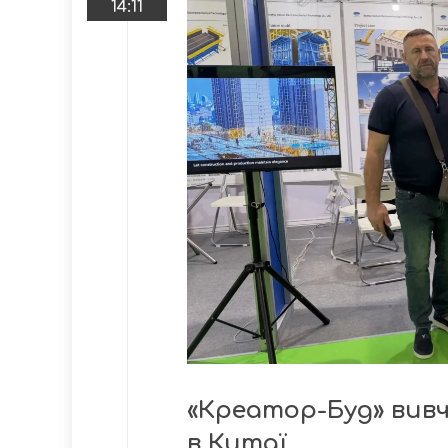
14:11
«Креатор-Буд» вивч
в Китаї