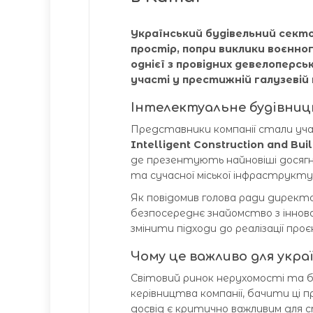
Український будівельний сект
простір, попри виклики воєнног
однієї з провідних девелоперс
участі у престижній галузевій п
Інтелектуальне будівницт
Представники компанії стали уч
Intelligent Construction and Bui
де презентують найновіші досягн
та сучасної міської інфраструкту
Як повідомив голова ради директ
безпосереднє знайомство з іннов
змінити підходи до реалізації проєк
Чому це важливо для укра
Світовий ринок нерухомості та 
керівництва компанії, бачити ці
досвід є критично важливим для 