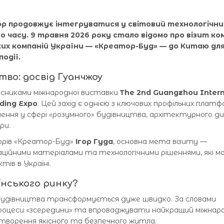
ор продовжує інтегруватися у світовий технологічни
о часу. 9 травня 2026 року стало відомо про візит к
ьких компаній України — «Креатор-Буд» — до Китаю дл
одії.
во: досвід Гуанчжоу
асниками міжнародної виставки
The 2nd Guangzhou Intern
lding Expo
. Цей захід є однією з ключових профільних платфо
ення у сфері «розумного» будівництва, архітектурного д
ри.
орів «Креатор-Буд»
Ігор Гуда
, основна мета візиту —
аційними матеріалами та технологічними рішеннями, які 
тів в Україні.
їнського ринку?
будівництва трансформується дуже швидко. За словами
 процеси «зсередини» та впроваджувати найкращий міжнар
створення якісного та безпечного житла.