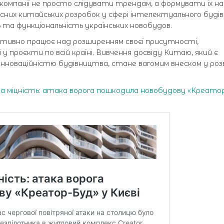
компанії не просто слідувати трендам, а формувати їх на
часних китайських розробок у сфері інтелектуального буд
 та функціональність українських новобудов.
тивно працює над розширенням своєї присутності,
у проєкти по всій країні. Вивчення досвіду Китаю, який є
інноваційністю будівництва, стане вагомим внеском у ро
а міцність: атака ворога пошкодила новобудову «Креато