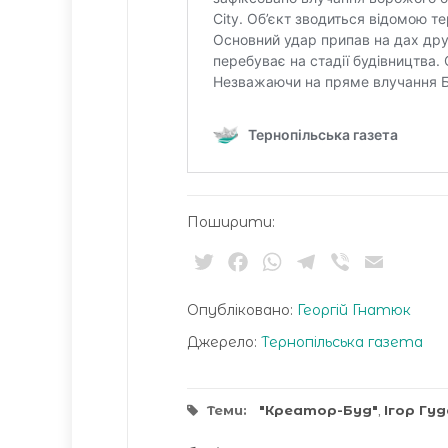
Поширити:
Twitter
Facebook
WhatsApp
Telegram
Viber
Email
Опубліковано:
Георгій Гнатюк
Джерело:
Тернопільська газета
Теми:
"Креатор-Буд"
,
Ігор Гу