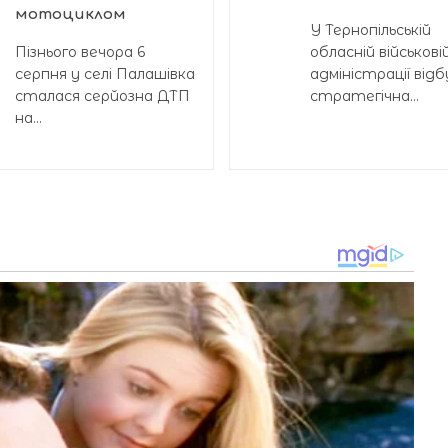
мотоциклом
У Тернопільській
Пізнього вечора 6
обласній військові
серпня у селі Палашівка
адміністрації від
сталася серйозна ДТП
стратегічна...
на...