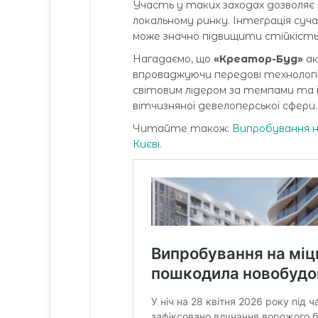
Участь у таких заходах дозволяє 
локальному ринку. Інтеграція су
може значно підвищити стійкість
Нагадаємо, що
«Креатор-Буд»
ак
впроваджуючи передові технології 
світовим лідером за темпами та 
вітчизняної девелоперської сфери.
Читайте також:
Випробування н
Києві.