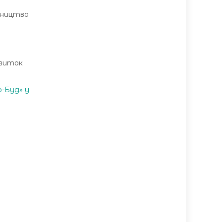
івництва
звиток
р-Буд» у