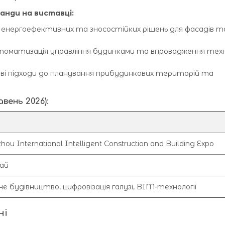
анди на виставці:
енергоефективних та зносостійких рішень для фасадів т
оматизація управління будинками та впровадження техн
ві підходи до планування прибудинкових територій та
вень 2026):
ou International Intelligent Construction and Building Expo
ай
 будівництво, цифровізація галузі, BIM-технології
ні