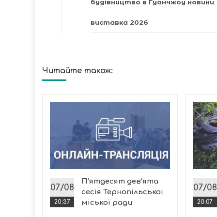
будівництво в Гуанчжоу новини
,
виставка 2026
Читайте також:
че
я на
ля, які
уги від
П’ятдесят дев’ята
і...
07/08
07/08
сесія Тернопільської
20:37
міської ради
20:07