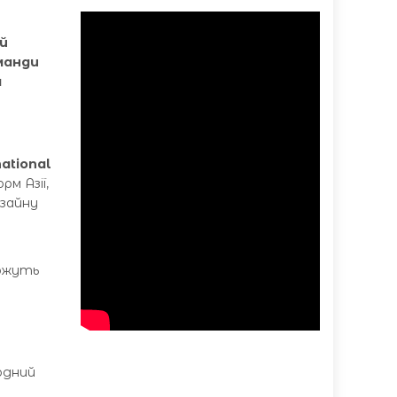
й
оманди
я
ational
рм Азії,
изайну
можуть
одний