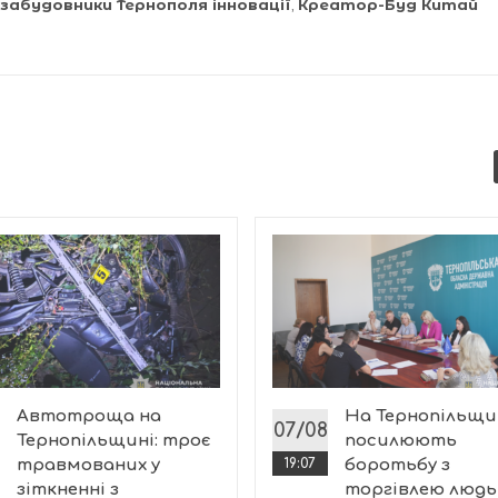
забудовники Тернополя інновації
,
Креатор-Буд Китай
Автотроща на
На Тернопільщи
07/08
Тернопільщині: троє
посилюють
травмованих у
19:07
боротьбу з
зіткненні з
торгівлею люд