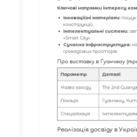
Ключові напрямки інтересу ком
Інноваційні матеріали:
пошук 
конструкцій.
Інтелектуальні системи:
авт
«Smart City».
Сучасна інфраструктура:
но
громадських просторів.
Про виставку в Гуанчжоу (тра
Параметр
Деталі
Назва заходу
The 2nd Guangzh
Локація
Гуанчжоу, Кит
Спеціалізація
Інтелектуальне
Реалізація досвіду в Украї