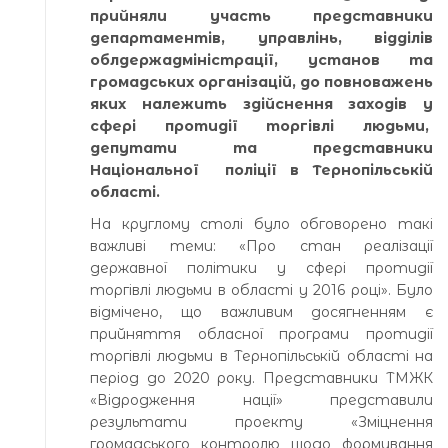
прийняли участь представники
департаментів, управлінь, відділів
облдержадміністрації, установ та
громадських організацій, до повноважень
яких належить здійснення заходів у
сфері протидії торгівлі людьми,
депутати та представники
Національної поліції в Тернопільській
області.
На круглому столі було обговорено такі
важливі теми: «Про стан реалізації
державної політики у сфері протидії
торгівлі людьми в області у 2016 році». Було
відмічено, що важливим досягненням є
прийняття обласної програми протидії
торгівлі людьми в Тернопільській області на
період до 2020 року. Представники ТМЖК
«Відродження нації» представили
результати проекту «Зміцнення
громадського контролю щодо формування