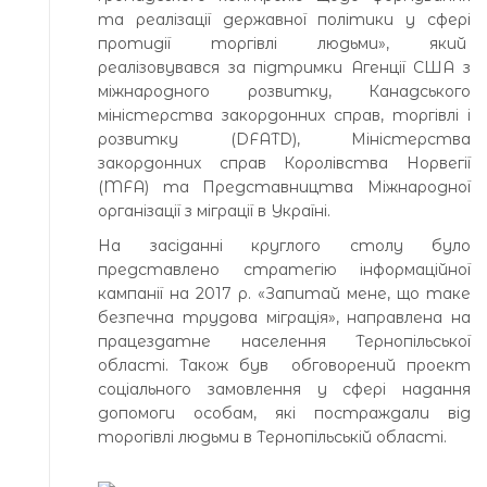
та реалізації державної політики у сфері
протидії торгівлі людьми», який
реалізовувався за підтримки Агенції США з
міжнародного розвитку, Канадського
міністерства закордонних справ, торгівлі і
розвитку (DFATD), Міністерства
закордонних справ Королівства Норвегії
(MFA) та Представництва Міжнародної
організації з міграції в Україні.
На засіданні круглого столу було
представлено стратегію інформаційної
кампанії на 2017 р. «Запитай мене, що таке
безпечна трудова міграція», направлена на
працездатне населення Тернопільської
області. Також був обговорений проект
соціального замовлення у сфері надання
допомоги особам, які постраждали від
торогівлі людьми в Тернопільській області.