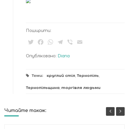
Поширити:
Twitter
Facebook
WhatsApp
Telegram
Viber
Email
Опубліковано:
Diana
Теми:
круглий стіл
,
Тернопіль
,
Тернопільщина
,
торгівля людьми
Читайте також: