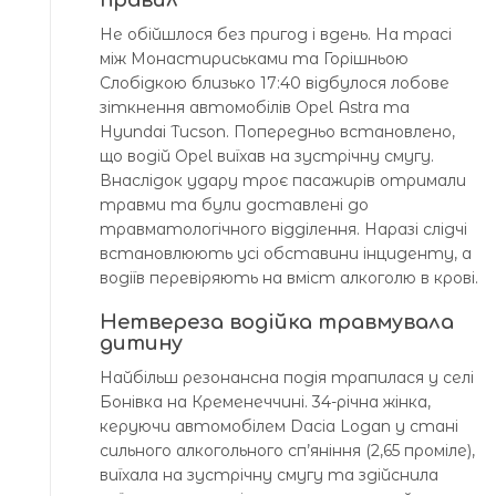
Не обійшлося без пригод і вдень. На трасі
між Монастириськами та Горішньою
Слобідкою близько 17:40 відбулося лобове
зіткнення автомобілів Opel Astra та
Hyundai Tucson. Попередньо встановлено,
що водій Opel виїхав на зустрічну смугу.
Внаслідок удару троє пасажирів отримали
травми та були доставлені до
травматологічного відділення. Наразі слідчі
встановлюють усі обставини інциденту, а
водіїв перевіряють на вміст алкоголю в крові.
Нетвереза водійка травмувала
дитину
Найбільш резонансна подія трапилася у селі
Бонівка на Кременеччині. 34-річна жінка,
керуючи автомобілем Dacia Logan у стані
сильного алкогольного сп’яніння (2,65 проміле),
виїхала на зустрічну смугу та здійснила