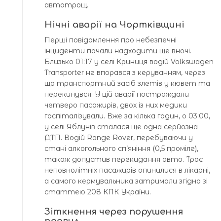
автотрощ.
Нічні аварії на Чортківщині
Перші повідомлення про небезпечні
інциденти почали надходити ще вночі.
Близько 01:17 у селі Криниця водій Volkswagen
Transporter не впорався з керуванням, через
що транспортний засіб злетів у кювет та
перекинувся. У цій аварії постраждали
четверо пасажирів, двох із них медики
госпіталізували. Вже за кілька годин, о 03:00,
у селі Яблунів сталася ще одна серйозна
ДТП. Водій Range Rover, перебуваючи у
стані алкогольного сп’яніння (0,5 проміле),
також допустив перекидання авто. Троє
неповнолітніх пасажирів опинилися в лікарні,
а самого кермувальника затримали згідно зі
статтею 208 КПК України.
Зіткнення через порушення
правил