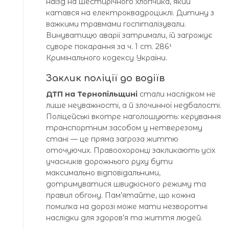
наїзд на шестирічного хлопчика, який
катався на електроквадроциклі. Дитину з
важкими травмами госпіталізували.
Винуватицю аварії затримали, їй загрожує
суворе покарання за ч. 1 ст. 286¹
Кримінального кодексу України.
Заклик поліції до водіїв
ДТП на Тернопільщині
стали наслідком не
лише неуважності, а й злочинної недбалості.
Поліцейські вкотре наголошують: керування
транспортним засобом у нетверезому
стані — це пряма загроза життю
оточуючих. Правоохоронці закликають усіх
учасників дорожнього руху бути
максимально відповідальними,
дотримуватися швидкісного режиму та
правил обгону. Пам’ятайте, що кожна
помилка на дорозі може мати незворотні
наслідки для здоров’я та життя людей.