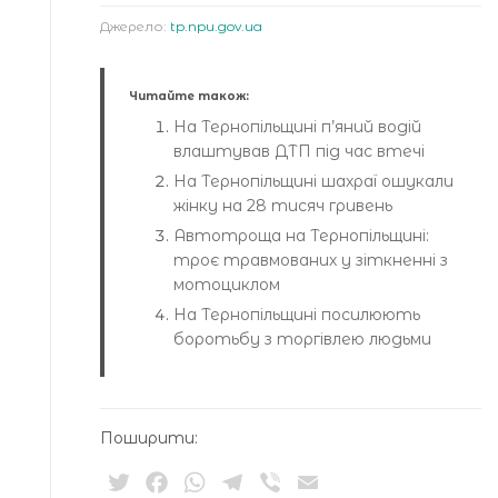
Джерело:
tp.npu.gov.ua
Читайте також:
На Тернопільщині п’яний водій
влаштував ДТП під час втечі
На Тернопільщині шахраї ошукали
жінку на 28 тисяч гривень
Автотроща на Тернопільщині:
троє травмованих у зіткненні з
мотоциклом
На Тернопільщині посилюють
боротьбу з торгівлею людьми
Поширити:
Twitter
Facebook
WhatsApp
Telegram
Viber
Email