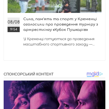
Сила, пам’ять та спорт: у Кременці
08/08
оголосили про проведення турніру з
19:54
армрестлінгу «Кубок Пушкарів»
У Кременці готуються до проведення
масштабного спортивного заходу —...