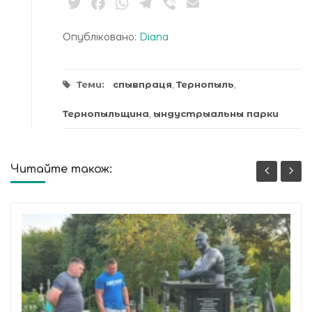
Twitter
Facebook
WhatsApp
Telegram
Viber
Email
Опубліковано:
Diana
Теми:
спывпраця
,
Тернопыль
,
Тернопыльщина
,
ындустрыальны парки
Читайте також: