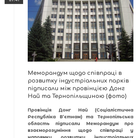
Меморандум щодо співпраці в
розвитку індустріальних парків
підписали між провінцією Донг
Най та Тернопільщиною (фото)
Провінція Донг Най (Соціалістична
Республіка В’єтнам) та Тернопільська
область підписали Меморандум про
взаєморозуміння щодо співпраці у
напрямку розвитку індустріальних