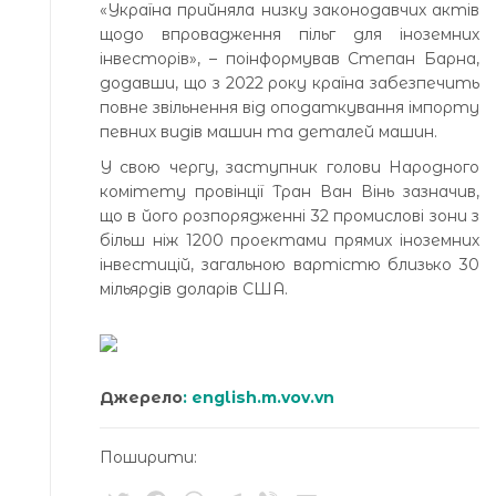
«Україна прийняла низку законодавчих актів
щодо впровадження пільг для іноземних
інвесторів», – поінформував Степан Барна,
додавши, що з 2022 року країна забезпечить
повне звільнення від оподаткування імпорту
певних видів машин та деталей машин.
У свою чергу, заступник голови Народного
комітету провінції Тран Ван Вінь зазначив,
що в його розпорядженні 32 промислові зони з
більш ніж 1200 проектами прямих іноземних
інвестицій, загальною вартістю близько 30
мільярдів доларів США.
Джерело
: english.m.vov.vn
Поширити: