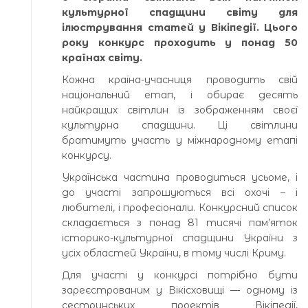
культурної спадщини світу для
ілюстрування статей у Вікіпедії. Цього
року конкурс проходить у понад 50
країнах світу.
Кожна країна-учасниця проводить свій
національний етап, і обирає десять
найкращих світлин із зображенням своєї
культурна спадщини. Ці світлини
братимуть участь у міжнародному етапі
конкурсу.
Українська частина проводиться усьоме, і
до участі запрошуються всі охочі – і
любителі, і професіонали. Конкурсний список
складається з понад 81 тисячі пам’яток
історико-культурної спадщини України з
усіх областей України, в тому числі Криму.
Для участі у конкурсі потрібно бути
зареєстрованим у Вікісховищі — одному із
сестринських проектів Вікіпедії,