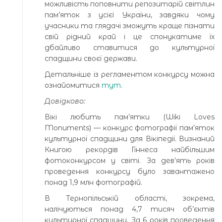
можливість поповнити репозитарій світлин
пам’яток з усієї України, завдяки чому
учасники та глядачі зможуть краще пізнати
свій рідний край і це спонукатиме їх
дбайливо ставитися до культурної
спадщини своєї держави.
Детальніше із регламентом конкурсу можна
ознайомитися
тут
.
Довідково:
Вікі любить пам’ятки (Wiki Loves
Monuments) — конкурс фотографії пам’яток
культурної спадщини для Вікіпедії. Визнаний
Книгою рекордів Гіннеса найбільшим
фотоконкурсом у світі. За дев’ять років
проведення конкурсу було завантажено
понад 1,9 млн фотографій.
В Тернопільській області, зокрема,
налічуються понад 4,7 тисяч об’єктів
культурної спадщини. За 6 років проведення