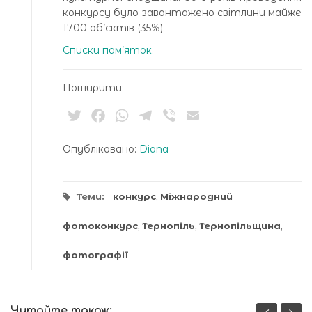
конкурсу було завантажено світлини майже
1700 об’єктів (35%).
Списки пам’яток.
Поширити:
Twitter
Facebook
WhatsApp
Telegram
Viber
Email
Опубліковано:
Diana
Теми:
конкурс
,
Міжнародний
фотоконкурс
,
Тернопіль
,
Тернопільщина
,
фотографії
Читайте також: