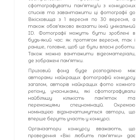
сфотографувати пам’ятку/и з конкурсних
списків та завантажити ці фотографії до
Вікісховища з 1 вересня по 30 вересня, а
також обов’язково вказати їхній унікальний
ID. Фотографії можуть бути зроблені в
будь-який час: як протягом вересня, так і
раніше, головне, щоб це були власні роботи.
Також можна вантажити відеоматеріали,
де зображені пам’ятки.
Призовий фонд буде розподілено між
авторами найкращих фотографій конкурсу
загалом, авторів найкращих фото кожного
регіону, учасниками, які сфотографували
найбільшу кількість пам’яток та
переможцями спецномінацій. Окремою
номінацією відзначатимуться автори, що
вперше беруть участь у конкурсі.
Організатори конкурсу вважають, що
проведення «Вікі любить пам’ятки» дає