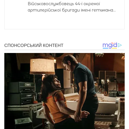
Військовослужбовець 44-ї окремої
артилерійської бригади імені гетьмана...