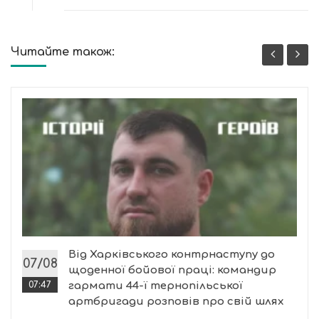
Читайте також:
Від Харківського контрнаступу до
07/08
щоденної бойової праці: командир
07:47
гармати 44-ї тернопільської
артбригади розповів про свій шлях