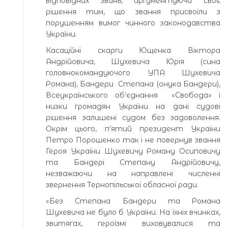
відповідних звань, аргументуючи своє
рішення тим, що звання присвоїли з
порушенням вимог чинного законодавства
України.
Касаційні скарги Ющенка Віктора
Андрійовича, Шухевича Юрія (сина
головнокомандуючого УПА Шухевича
Романа), Бандери Степана (онука Бандери),
Всеукраїнського об’єднання «Свобода» і
низки громадян України на дані судові
рішення залишені судом без задоволення.
Окрім цього, п’ятий президент України
Петро Порошенко так і не повернув звання
Героя України Шухевичу Роману Осиповичу
та Бандері Степану Андрійовичу,
незважаючи на направлені численні
звернення Тернопільської обласної ради.
«Без Степана Бандери та Романа
Шухевича не було б України. На їхніх вчинках,
звитягах, героїзмі виховувалися та