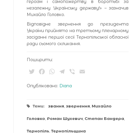
героїзм і самопожертву в боротьбі за
незалежну Українську державу!» – зазначив
Михайло Головко.
Відповідне звернення до президента
України прийнято на третьому пленарному
засіданні першої сесії Тернопільської обласної
ради сьомого скликання.
Поширити:
Twitter
Facebook
WhatsApp
Telegram
Viber
Email
Опубліковано:
Diana
Теми:
звання
,
звернення
,
Михайло
Головко
,
Роман Шухевич
,
Степан Бандера
,
Тернопіль
,
Тернопільщина