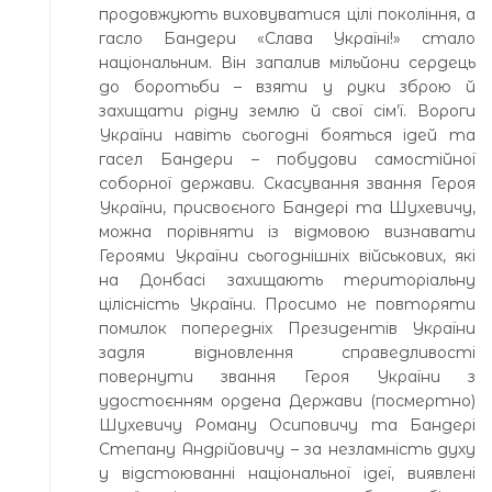
продовжують виховуватися цілі покоління, а
гасло Бандери «Слава Україні!» стало
національним. Він запалив мільйони сердець
до боротьби – взяти у руки зброю й
захищати рідну землю й свої сім’ї. Вороги
України навіть сьогодні бояться ідей та
гасел Бандери – побудови самостійної
соборної держави. Скасування звання Героя
України, присвоєного Бандері та Шухевичу,
можна порівняти із відмовою визнавати
Героями України сьогоднішніх військових, які
на Донбасі захищають територіальну
цілісність України. Просимо не повторяти
помилок попередніх Президентів України
задля відновлення справедливості
повернути звання Героя України з
удостоєнням ордена Держави (посмертно)
Шухевичу Роману Осиповичу та Бандері
Степану Андрійовичу – за незламність духу
у відстоюванні національної ідеї, виявлені