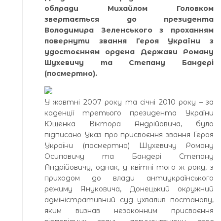
облради Михайлом Головком
звертається до президента
Володимира Зеленського з проханням
повернути звання Героя України з
удостоєнням ордена Держави Роману
Шухевичу та Степану Бандері
(посмертно).
У жовтні 2007 року та січні 2010 року – за
каденції третього президента України
Ющенка Віктора Андрійовича, було
підписано Указ про присвоєння звання Героя
України (посмертно) Шухевичу Роману
Осиповичу та Бандері Степану
Андрійовичу, однак, у квітні того ж року, з
приходом до влади антиукраїнського
режиму Януковича, Донецький окружний
адміністративний суд ухвалив постанову,
яким визнав незаконним присвоєння