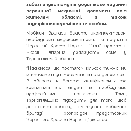
забезпечуватимуть додаткове надання
первинної медичної допомоги всім
жителям області, а також
внутрішньопереміщеним особам.
Мобільні бригади будуть укомплектовані
необхідними медикаментами, які надасть
Червоний Хрест Норвегії. Такий проєкт в
Україні вперше реалізують саме у
Тернопільській області.
“Надіємося, що протягом кількох тижнів ми
матимемо тут мобільні юніти із допомогою.
В області є багато кваліфікованих та
компетентних людей із необхідними
професійними навичками. Тому,
Тернопільщина підходить для того, щоб
розпочати роботу пересувних мобільних
бригад” – розповідає представник
Червоного Хреста Норвегії Джейкоб.