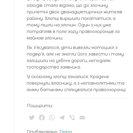
заходів стало відомо, що до злочину
причетні двоє дванадцятирічних жителів
району. Хлопці вирішили покататися, а
тому пішли на злочин. Один з них уже
потрапляв в поле зору правоохоронців за
майнові злочини.
Як з’ясувалося, діти вивезли мотоцикл з
подвір’я, але не змогли його завести і тому
залишили на узбіччі дороги, неподалік
господарства заявника.
У скоєному хлопці зізналися. Крадене
повернули власнику, а з неповнолітніми та
їхніми батьками спілкувалися правоохоронці.
Поширити:
Twitter
Facebook
WhatsApp
Telegram
Viber
Email
Опубліковано:
Diana