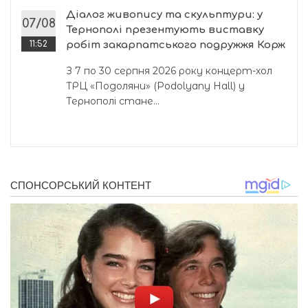
Діалог живопису та скульптури: у
07/08
Тернополі презентують виставку
11:52
робіт закарпатського подружжя Корж
З 7 по 30 серпня 2026 року концерт-хол
ТРЦ «Подоляни» (Podolyany Hall) у
Тернополі стане...