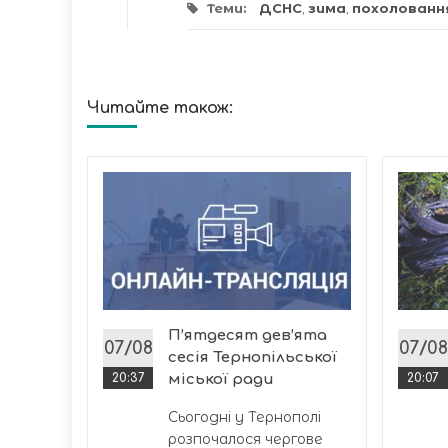
Теми:
ДСНС
,
зима
,
похолованн
Читайте також:
инуті
кати
пекція
с
П’ятдесят дев’ята
07/08
07/08
сесія Тернопільської
20:37
міської ради
20:07
Сьогодні у Тернополі
розпочалося чергове