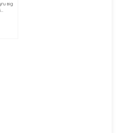
ги від
..