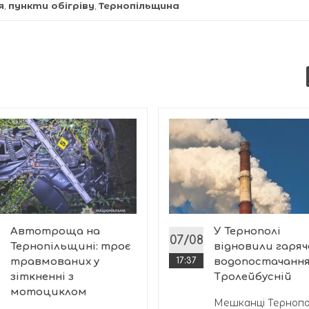
я
,
пункти обігріву
,
Тернопільщина
Автотроща на
У Тернополі
07/08
Тернопільщині: троє
відновили гаряч
травмованих у
17:37
водопостачання
зіткненні з
Тролейбусній
мотоциклом
Мешканці Тернопол