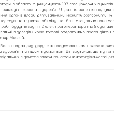
огодні в області функціонують 197 стаціонарних пунктів о
 закладів охорони здоров’я. У разі їх заповнення, для
нення органів влади рятувальники можуть розгорнути 14
пересувних пункти обігріву на базі спеціально-присто
ребі, будуть задіяні 2 електрогенератори та 5 одиниць
увальні підрозділи краю готові оперативно протидіяти 
іктор Маслей.
г Валов надав ряд доручень представникам пожежно-рят
они здоров’я та іншим відомствам. Він зауважив, що від го
ідповідальних відомств залежить стан життєдіяльності ре