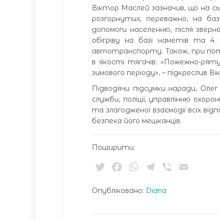
Віктор Маслей зазначив, що на сь
розгорнутих, переважно, на базі
допомоги населенню, після звер
обігріву на базі наметів та 4 
автотранспорту. Також, при пот
в якості тягачів. «Пожежно-рят
зимового періоду», – підкреслив В
Підводячи підсумки наради, Оле
служби, поліції, управлінню охор
та злагодженої взаємодії всіх в
безпека його мешканців.
Поширити:
Twitter
Facebook
WhatsApp
Telegram
Viber
Email
Опубліковано:
Diana