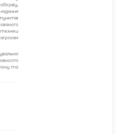
бігріву,
 надання
 пунктів
сованого
 техніки
загрозам
увальної
товності
гіону та