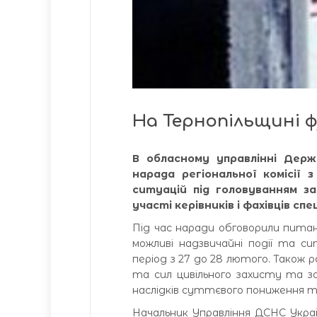
На Тернопільщині ф
В обласному управлінні Держ
нарада регіональної комісії 
ситуацій під головуванням з
участі керівників і фахівців с
Під час наради обговорили пита
можливі надзвичайні події та сит
період з 27 до 28 лютого. Також р
та сил цивільного захисту та зал
наслідків суттєвого пониження 
Начальник Управління ДСНС Україн