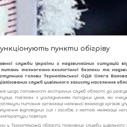
ункціонують пункти обігріву
авної служби України з надзвичайних ситуацій ві
з питань техногенно-екологічної безпеки та надзв
аступника голови Тернопільської ОДА Олега Валов
пеціалізованих служб цивільного захисту населення обл
ння щодо готовності екстрених служб області до реагу
уації, пов’язані з ускладненням погодних умов, які очік
озглянули питання організації належної взаємодії органів уп
учення відповідних сил і засобів, з метою мінімізації не
температури повітря.
и у Тернопільській області, полковник служби цивільного