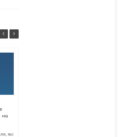
Домашнє
07/08
07/08
насильство на
17:07
Тернопільщині:
16:37
статистика
говорить сама за
себе
Протягом перших семи
е
місяців 2026 року
 на
правоохоронці
Тернопільської області...
я, які