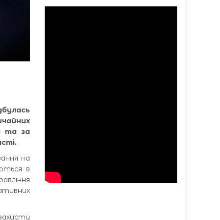
дбулась
ичайних
а та за
асті.
вання на
уються в
равління
гативних
 захисту