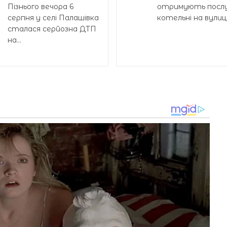
Пізнього вечора 6
отримують послу
серпня у селі Палашівка
котельні на вулиці.
сталася серйозна ДТП
на...