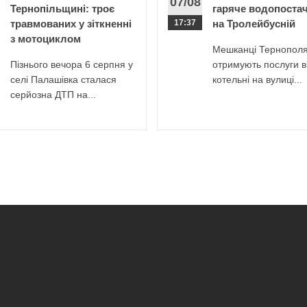
07/08
Тернопільщині: троє
гаряче водопоста
травмованих у зіткненні
17:37
на Тролейбусній
з мотоциклом
Мешканці Тернополя,
Пізнього вечора 6 серпня у
отримують послуги в
селі Палашівка сталася
котельні на вулиці...
серйозна ДТП на...