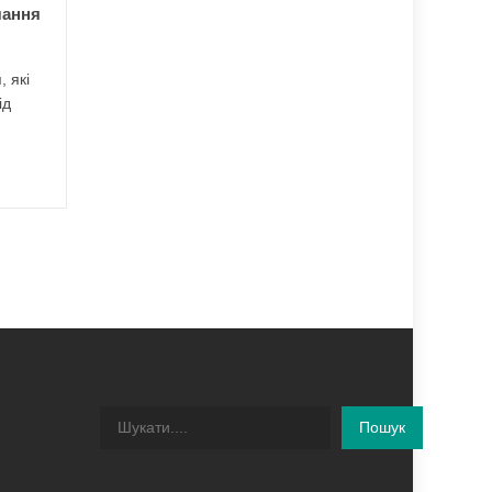
чання
Тернопільської області...
 які
ід
Пошук
Пошук