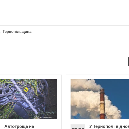
я
,
Тернопільщина
Автотроща на
У Тернополі відно