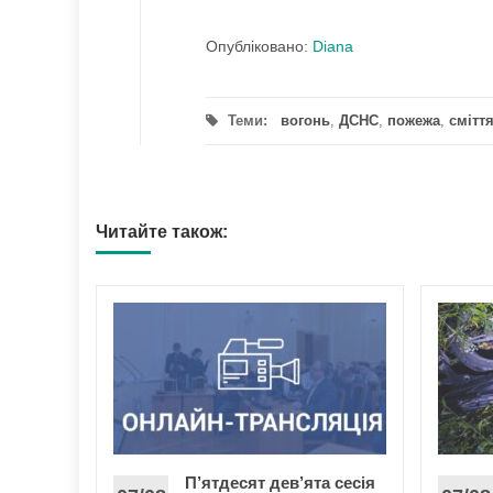
Опубліковано:
Diana
Теми:
вогонь
,
ДСНС
,
пожежа
,
смітт
Читайте також:
беруть
 їх
ипальна
а процес
П’ятдесят дев’ята сесія