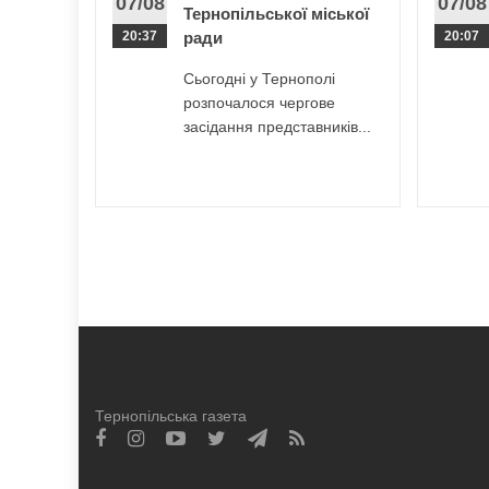
07/08
07/08
Тернопільської міської
20:37
ради
20:07
Сьогодні у Тернополі
розпочалося чергове
засідання представників...
Тернопільська газета