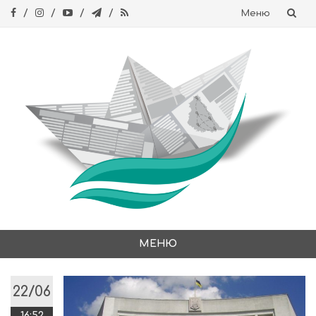
Меню
Skip
to
content
МЕНЮ
Skip
to
22/06
content
16:52