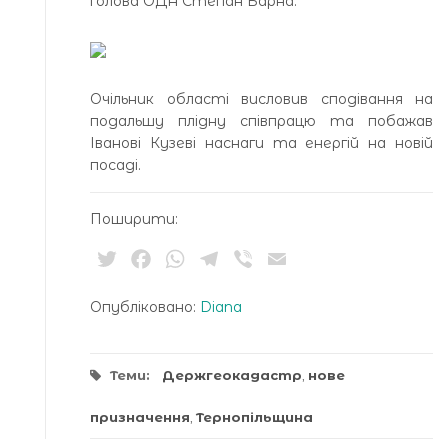
голова ОДА Степан Барна.
Очільник області висловив сподівання на
подальшу плідну співпрацю та побажав
Іванові Кузеві наснаги та енергій на новій
посаді.
Поширити:
Twitter
Facebook
WhatsApp
Telegram
Viber
Email
Опубліковано:
Diana
Теми:
Держгеокадастр
,
нове
призначення
,
Тернопільщина