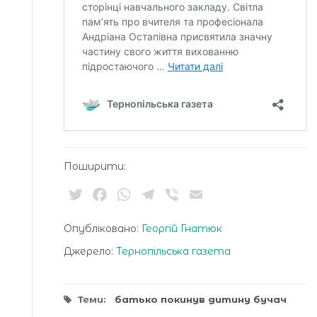
Поширити:
Twitter
Facebook
WhatsApp
Telegram
Viber
Email
Опубліковано:
Георгій Гнатюк
Джерело:
Тернопільська газета
Теми:
батько покинув дитину бучач