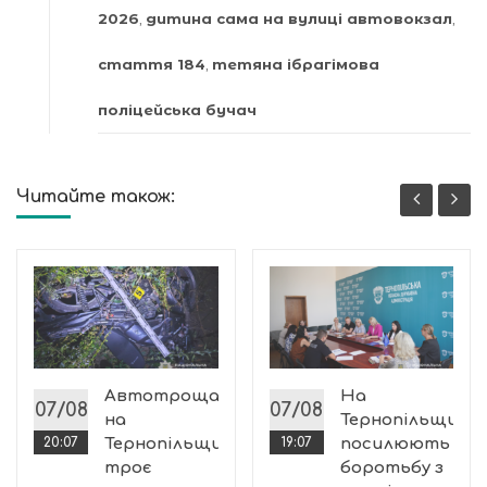
2026
,
дитина сама на вулиці автовокзал
,
стаття 184
,
тетяна ібрагімова
поліцейська бучач
Читайте також:
:
Автотроща
На
07/08
07/08
на
Тернопільщині
20:07
Тернопільщині:
19:07
посилюють
троє
боротьбу з