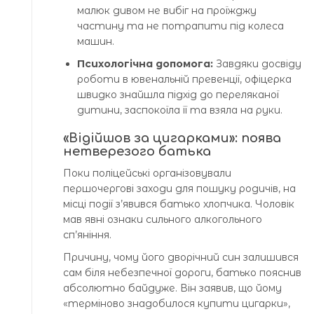
малюк дивом не вибіг на проїжджу
частину та не потрапити під колеса
машин.
Психологічна допомога:
Завдяки досвіду
роботи в ювенальній превенції, офіцерка
швидко знайшла підхід до переляканої
дитини, заспокоїла її та взяла на руки.
«Відійшов за цигарками»: поява
нетверезого батька
Поки поліцейські організовували
першочергові заходи для пошуку родичів, на
місці події з’явився батько хлопчика. Чоловік
мав явні ознаки сильного алкогольного
сп’яніння.
Причину, чому його дворічний син залишився
сам біля небезпечної дороги, батько пояснив
абсолютно байдуже. Він заявив, що йому
«терміново знадобилося купити цигарки»,