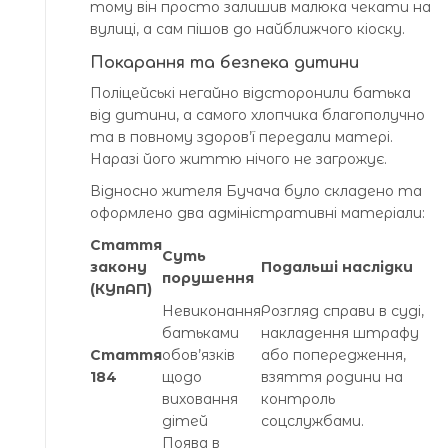
тому він просто залишив малюка чекати на
вулиці, а сам пішов до найближчого кіоску.
Покарання та безпека дитини
Поліцейські негайно відсторонили батька
від дитини, а самого хлопчика благополучно
та в повному здоров’ї передали матері.
Наразі його життю нічого не загрожує.
Відносно жителя Бучача було складено та
оформлено два адміністративні матеріали:
Стаття
Суть
закону
Подальші наслідки
порушення
(КУпАП)
Невиконання
Розгляд справи в суді,
батьками
накладення штрафу
Стаття
обов’язків
або попередження,
184
щодо
взяття родини на
виховання
контроль
дітей
соцслужбами.
Поява в