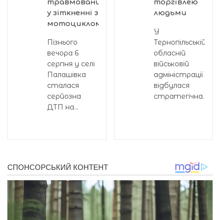
травмованих
торгівлею
у зіткненні з
людьми
мотоциклом
У
Пізнього
Тернопільській
вечора 6
обласній
серпня у селі
військовій
Палашівка
адміністрації
сталася
відбулася
серйозна
стратегічна...
ДТП на...