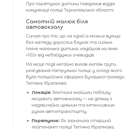
Про порятунок дитини повідомив відділ
комунікації поліції Тернопільської області.
Самотній малюк біля
автовокзалу
Сигнал про те, що на одній із міських вулиць
без нагляду дорослих блукає та сильно
плаче маленька дитина, надійшов на лінію
«102» від небайдужих очевидців.
На місце події негайно виїхав екіпаж групи
реагування патрульної поліції, у складі якого
була поліцейська офіцерка Бучацької громади
Тетяна Ібрагімова.
Локація:
Хлопчика знайшли поблизу
місцевого автовокзалу — на ділянці з
надзвичайно щільним та інтенсивним
рухом автотранспорту.
Порятунок:
Як зазначила старший
лейтенант поліції Тетяна Ібрагімова,