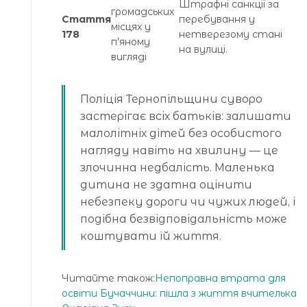
Штрафні санкції за
громадських
Стаття
перебування у
місцях у
178
нетверезому стані
п’яному
на вулиці.
вигляді
Поліція Тернопільщини суворо
застерігає всіх батьків: залишати
малолітніх дітей без особистого
нагляду навіть на хвилину — це
злочинна недбалість. Маленька
дитина не здатна оцінити
небезпеку дороги чи чужих людей, і
подібна безвідповідальність може
коштувати їй життя.
Читайте також:
Непоправна втрата для
освіти Бучаччини: пішла з життя вчителька