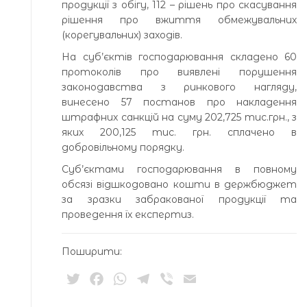
продукції з обігу, 112 – рішень про скасування
рішення про вжиття обмежувальних
(корегувальних) заходів.
На суб’єктів господарювання складено 60
протоколів про виявлені порушення
законодавства з ринкового нагляду,
винесено 57 постанов про накладення
штрафних санкцій на суму 202,725 тис.грн., з
яких 200,125 тис. грн. сплачено в
добровільному порядку.
Суб’єктами господарювання в повному
обсязі відшкодовано кошти в держбюджет
за зразки забракованої продукції та
проведення їх експертиз.
Поширити:
Twitter
Facebook
WhatsApp
Telegram
Viber
Email