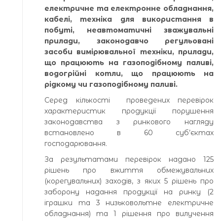
електричне та електронне обладнання,
кабелі, техніка для використання в
побуті, неавтоматичні зважувальні
прилади, законодавчо регульовані
засоби вимірювальної техніки, прилади,
що працюють на газоподібному паливі,
водогрійні котли, що працюють на
рідкому чи газоподібному паливі.
Серед кількості проведених перевірок
характеристик продукції порушення
законодавства з ринкового нагляду
встановлено в 60 суб’єктах
господарювання.
За результатами перевірок надано 125
рішень про вжиття обмежувальних
(корегувальних) заходів, з яких 5 рішень про
заборону надання продукції на ринку (2
іграшки та 3 низьковольтне електричне
обладнання) та 1 рішення про вилучення