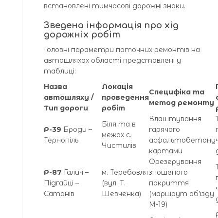
встановлені тимчасові дорожні знаки.
Зведена інформація про хід
дорожніх робіт
Головні параметри поточних ремонтів на
автошляхах області представлені у
таблиці:
Назва
Локація
Специфіка та
автошляху /
проведення
метод ремонту
Тип дороги
робіт
Влаштування
Біля та в
Р-39
Броди –
гарячого
межах с.
Тернопіль
асфальтобетону
Чистилів
картами
Фрезерування
Р-87
Галич –
м. Теребовля
зношеного
Підгайці –
(вул. Т.
покриття
Сатанів
Шевченка)
(маршрут об’їзду
М-19)