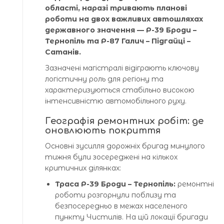
області, наразі тривають планові
роботи на двох важливих автошляхах
державного значення — Р-39 Броди –
Тернопіль та Р-87 Галич – Підгайці –
Сатанів.
Зазначені магістралі відіграють ключову
логістичну роль для регіону та
характеризуються стабільно високою
інтенсивністю автомобільного руху.
Географія ремонтних робіт: де
оновлюють покриття
Основні зусилля дорожніх бригад минулого
тижня були зосереджені на кількох
критичних ділянках:
Траса Р-39 Броди – Тернопіль:
ремонтні
роботи розгорнули поблизу та
безпосередньо в межах населеного
пункту Чистилів. На цій локації бригади