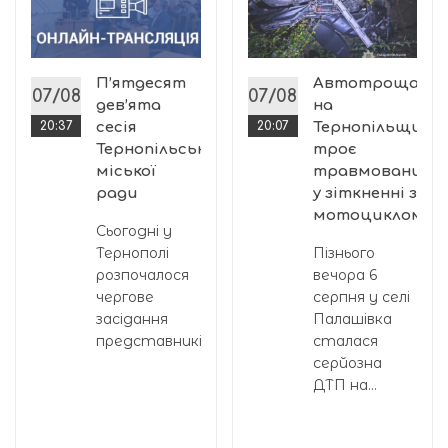
:
х
П’ятдесят
Автотроща
07/08
07/08
дев’ята
на
20:37
сесія
20:07
Тернопільщині:
Тернопільської
троє
міської
травмованих
ради
у зіткненні з
мотоциклом
Сьогодні у
Тернополі
Пізнього
розпочалося
вечора 6
чергове
серпня у селі
засідання
Палашівка
представників...
сталася
серйозна
ДТП на...