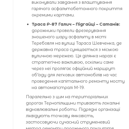
виконували завдання з влаштування
гарячого асфальтобетонного покриття
окремими картами.
Траса Р-87 Галич – Підгайці – Сатанів:
дорожники провели фрезерування
зношеного шару асфальту в місті
Теребовля на вулиці Тараса Шевченка, де
державна траса суміщається з міською
вуличною мережею. Ця ділянка наразі є
стратегічно важливою, оскільки саме
через неї пролягає офіційний маршрут
об’їзду для легкових автомобілів на час
проведення капітального ремонту мосту
на автомагістралі М-19.
Паралельно з цим на територіальних
дорогах Тернопільщини тривають локальні
відновлювальні роботи. Підрядні організації
ліквідують точкову ямковість,
застосовуючи сучасний струменевий
метод ремонту дорожнього покриття.