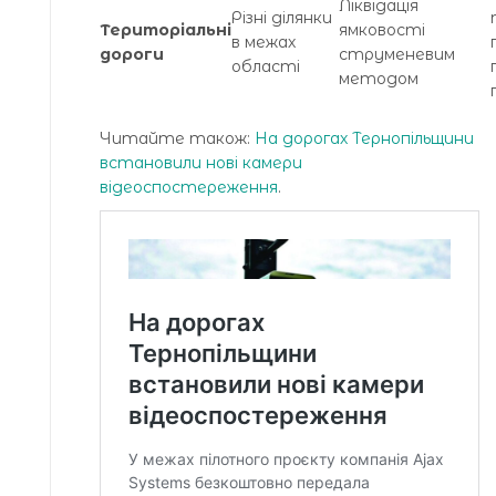
Ліквідація
Різні ділянки
Територіальні
ямковості
в межах
дороги
струменевим
області
методом
Читайте також:
На дорогах Тернопільщини
встановили нові камери
відеоспостереження
.