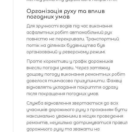
Організація руху та вплив
погодних умов
Для зручності водіїв під час виконання
асфальтних робіт автомобільний рух
повністю не перекривали. Транспортний
потік на ділянках будівництва був
організований у реверсному режимі.
Проте корективи у графік дорожників
внесли погодні умови. Через затяжну
дощову погоду виконання ремонтних робіт
довелося тимчасово призупинити. Фахівці
відновлять укладання покриття одразу
після покращення погодних умов.
Служба відновлення звертається до всіх
учасників дорожнього руху з проханням бути
максимально уважними в місцях проведення
ремонтів, неухильно дотримуватися правил
дорожнього руху та зважати на