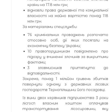
країни на 17.8 млн грн;
відновли права державної та комунальної
власності на майно вартістю понад 118
млн грн.
За матеріалами спецслужби:
76 кримінальних проваджень розпочато
стосовно осіб, дії яких посягали на
економічну безпеку України;
10 правопорушникам повідомлено про
підозру у вчиненні злочинів за викритими
фактами;
3 зловмисників притягнуто до
відповідальності.
Зокрема, понад 1 мільйон гривень збитків
повернули одному з державних лісових
господарств Тернопільщини його посадовці.
Із вини двох керівників підприємства 3 роки
лісгосп власним коштом оплачував
транспортування лісосировини, яку