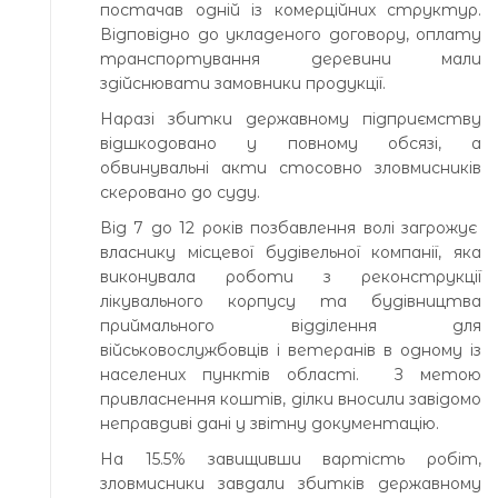
постачав одній із комерційних структур.
Відповідно до укладеного договору, оплату
транспортування деревини мали
здійснювати замовники продукції.
Наразі збитки державному підприємству
відшкодовано у повному обсязі, а
обвинувальні акти стосовно зловмисників
скеровано до суду.
Від 7 до 12 років позбавлення волі загрожує
власнику місцевої будівельної компанії, яка
виконувала роботи з реконструкції
лікувального корпусу та будівництва
приймального відділення для
військовослужбовців і ветеранів в одному із
населених пунктів області. З метою
привласнення коштів, ділки вносили завідомо
неправдиві дані у звітну документацію.
На 15.5% завищивши вартість робіт,
зловмисники завдали збитків державному