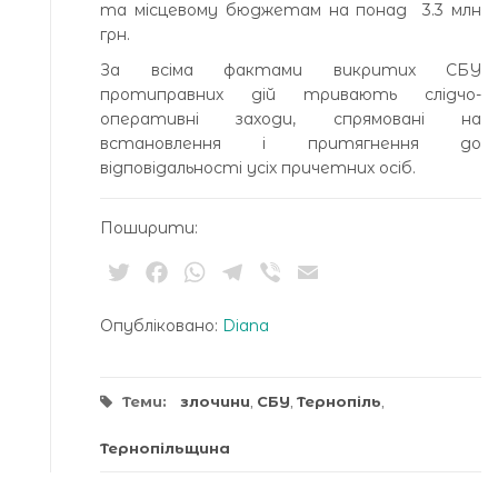
та місцевому бюджетам на понад 3.3 млн
грн.
За всіма фактами викритих СБУ
протиправних дій тривають слідчо-
оперативні заходи, спрямовані на
встановлення і притягнення до
відповідальності усіх причетних осіб.
Поширити:
Twitter
Facebook
WhatsApp
Telegram
Viber
Email
Опубліковано:
Diana
Теми:
злочини
,
СБУ
,
Тернопіль
,
Тернопільщина