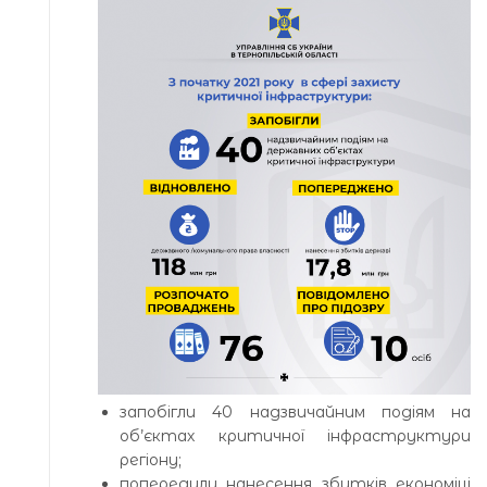
запобігли 40 надзвичайним подіям на
об’єктах критичної інфраструктури
регіону;
попередили нанесення збитків економіці