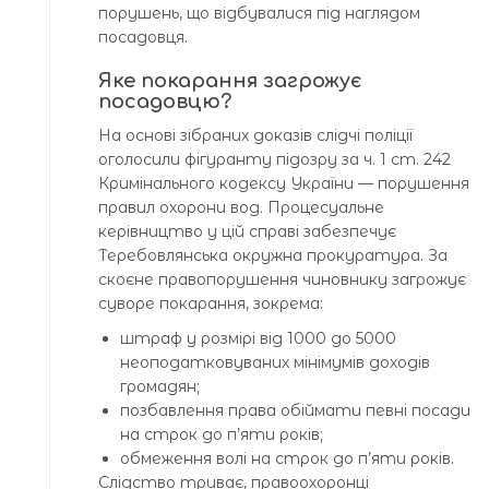
порушень, що відбувалися під наглядом
посадовця.
Яке покарання загрожує
посадовцю?
На основі зібраних доказів слідчі поліції
оголосили фігуранту підозру за ч. 1 ст. 242
Кримінального кодексу України — порушення
правил охорони вод. Процесуальне
керівництво у цій справі забезпечує
Теребовлянська окружна прокуратура. За
скоєне правопорушення чиновнику загрожує
суворе покарання, зокрема:
штраф у розмірі від 1000 до 5000
неоподатковуваних мінімумів доходів
громадян;
позбавлення права обіймати певні посади
на строк до п’яти років;
обмеження волі на строк до п’яти років.
Слідство триває, правоохоронці