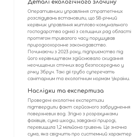
Деталі екологічного злочину
Оперативники управління стратегічних
розслідувань встановили, що 58-річний
керівник управління житлово-комунального
господарства однієї з селищних рад області
протягом тривалого часу порушував
природоохоронне законодавство.
Починаючи з 2023 року, підприємство під
його керівництвом здійснювало скидання
неочищених стічних вод безпосередньо у
річку Збруч. Такі дії грубо суперечать
санітарним та екологічним нормам України.
Наслідки та експертиза
Проведені екологічні експертизи
підтвердили факт серйозного забруднення
поверхневих вод. Згідно з розрахунками
фахівців, сума шкоди, завданої природі,
перевищила 1,2 мільйона гривень. Це значна
сума, яка свідчить про системний характер