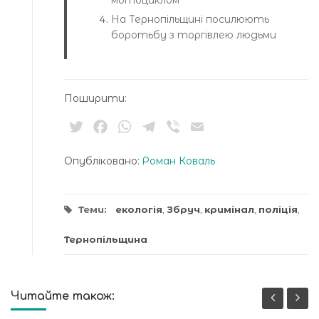
На Тернопільщині посилюють
боротьбу з торгівлею людьми
Поширити:
Twitter
Facebook
WhatsApp
Telegram
Viber
Email
Опубліковано:
Роман Коваль
Теми:
екологія
,
Збруч
,
кримінал
,
поліція
,
Тернопільщина
Читайте також: