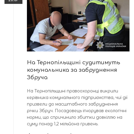
На Тернопільщині судитимуть
комунальника за забруднення
Збруча
На Тернопільщині правоохоронці викрили
керівника комунального підприємства, чиї дії
призвели до масштабного забруднення
річки Збруч. Посадовець ігнорував екологічні
норми, що спричинило збитки довкіллю на
суму понад 1,2 мільйона гривень.