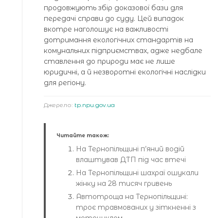
продовжують збір доказової бази для
передачі справи до суду. Цей випадок
вкотре наголошує на важливості
дотримання екологічних стандартів на
комунальних підприємствах, адже недбале
ставлення до природи має не лише
юридичні, а й незворотні екологічні наслідки
для регіону.
Джерело:
tp.npu.gov.ua
Читайте також:
На Тернопільщині п’яний водій
влаштував ДТП під час втечі
На Тернопільщині шахраї ошукали
жінку на 28 тисяч гривень
Автотроща на Тернопільщині:
троє травмованих у зіткненні з
мотоциклом