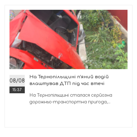
На Тернопільщині п’яний водій
08/08
влаштував ДТП під час втечі
15:37
На Тернопільщині сталася серйозна
дорожньо-транспортна пригода,...