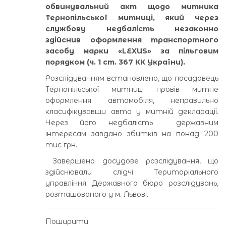
обвинувальний акт щодо митника
Тернопільської митниці, який через
службову недбалість незаконно
здійснив оформлення транспортного
засобу марки «LEXUS» за пільговим
порядком (ч. 1 ст. 367 КК України).
Розслідуванням встановлено, що посадовець
Тернопільської митниці провів митне
оформлення автомобіля, неправильно
класифікувавши авто у митній декларації.
Через його недбалість державним
інтересам завдано збитків на понад 200
тис грн.
Завершено досудове розслідування, що
здійснювали слідчі Територіального
управління Державного бюро розслідувань,
розташованого у м. Львові.
Поширити: