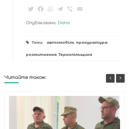
Twitter
Facebook
WhatsApp
Telegram
Viber
Email
Опубліковано:
Diana
Теми:
автомобіль
,
прокуратура
,
розмитнення
,
Тернопільщина
Читайте також: