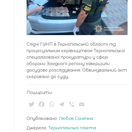
Слідчі ГУНП в Тернопільській області під
процесуальним керівництвом Тернопільської
спеціалізованої прокуратури у сфері
оборони Західного регіону завершили
досудове розслідування. Обвинувальний акт
скеровано до суду.
Поширити:
Twitter
Facebook
WhatsApp
Telegram
Viber
Email
Опубліковано:
Любов Сонячна
Джерело:
Тернопільська газета