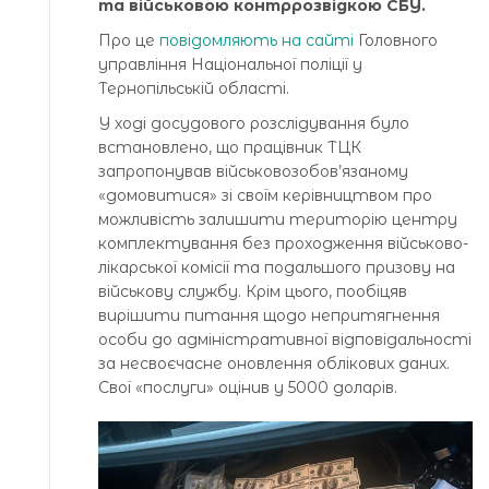
та військовою контррозвідкою СБУ.
Про це
повідомляють на сайті
Головного
управління Національної поліції у
Тернопільській області.
У ході досудового розслідування було
встановлено, що працівник ТЦК
запропонував військовозобов’язаному
«домовитися» зі своїм керівництвом про
можливість залишити територію центру
комплектування без проходження військово-
лікарської комісії та подальшого призову на
військову службу. Крім цього, пообіцяв
вирішити питання щодо непритягнення
особи до адміністративної відповідальності
за несвоєчасне оновлення облікових даних.
Свої «послуги» оцінив у 5000 доларів.