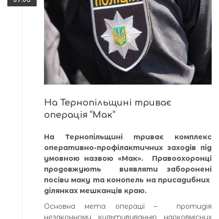
На Тернопільщині триває
операція “Мак”
На Тернопільщині триває комплекс
оперативно-профілактичних заходів під
умовною назвою «Мак». Правоохоронці
продовжують виявляти заборонені
посіви маку та конопель на присадибних
ділянках мешканців краю.
Основна мета операції – протидія
незаконному культивуванню нарковмісних