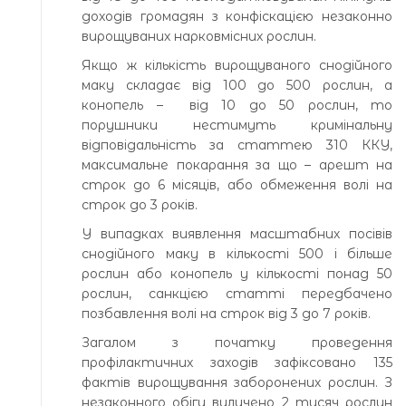
доходів громадян з конфіскацією незаконно
вирощуваних нарковмісних рослин.
Якщо ж кількість вирощуваного снодійного
маку складає від 100 до 500 рослин, а
конопель – від 10 до 50 рослин, то
порушники нестимуть кримінальну
відповідальність за статтею 310 ККУ,
максимальне покарання за що – арешт на
строк до 6 місяців, або обмеження волі на
строк до 3 років.
У випадках виявлення масштабних посівів
снодійного маку в кількості 500 і більше
рослин або конопель у кількості понад 50
рослин, санкцією статті передбачено
позбавлення волі на строк від 3 до 7 років.
Загалом з початку проведення
профілактичних заходів зафіксовано 135
фактів вирощування заборонених рослин. З
незаконного обігу вилучено 2 тисяч рослин