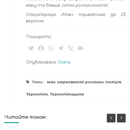
маку та більше сотні рослин коноплі.
Спецоперація «Мак» триватиме до 23
вересня.
Поширити:
Twitter
Facebook
WhatsApp
Telegram
Viber
Email
Опубліковано:
Diana
Теми:
мак
,
нарковмісні рослини
,
поліція
,
Тернопіль
,
Тернопільщина
Читайте також: