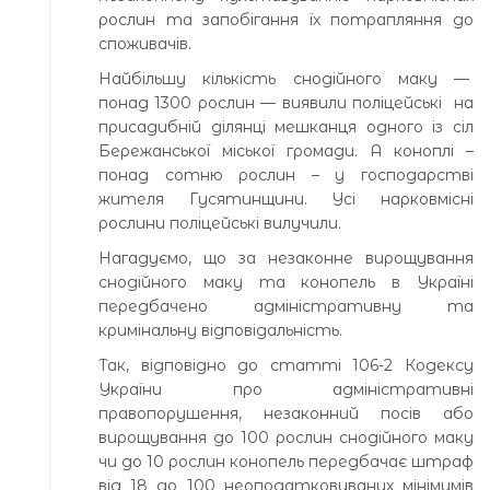
рослин та запобігання їх потрапляння до
споживачів.
Найбільшу кількість снодійного маку —
понад 1300 рослин — виявили поліцейські на
присадибній ділянці мешканця одного із сіл
Бережанської міської громади. А коноплі –
понад сотню рослин – у господарстві
жителя Гусятинщини. Усі нарковмісні
рослини поліцейські вилучили.
Нагадуємо, що за незаконне вирощування
снодійного маку та конопель в Україні
передбачено адміністративну та
кримінальну відповідальність.
Так, відповідно до статті 106-2 Кодексу
України про адміністративні
правопорушення, незаконний посів або
вирощування до 100 рослин снодійного маку
чи до 10 рослин конопель передбачає штраф
від 18 до 100 неоподатковуваних мінімумів