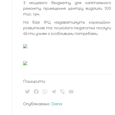
З місцевого бюджету для капітального
ремонту приміщення центру виділили 100
тис. грн.
На базі ІРЦ надаватимуть корекційно-
розвиткові та психолого-педагогічні послуги
45-ти учням з особливими потребами.
Поширити:
Twitter
Facebook
WhatsApp
Telegram
Viber
Email
Опубліковано:
Diana