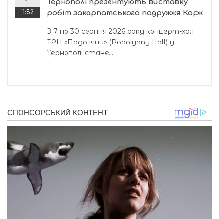
Тернополі презентують виставку
11:52
робіт закарпатського подружжя Корж
З 7 по 30 серпня 2026 року концерт-хол
ТРЦ «Подоляни» (Podolyany Hall) у
Тернополі стане...