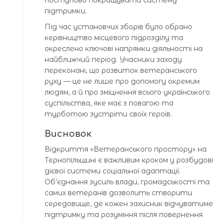
підтримки.
Під час установчих зборів було обрано
керівництво місцевого підрозділу та
окреслено ключові напрямки діяльності на
найближчий період. Учасники заходу
переконані, що розвиток ветеранського
руху — це не лише про допомогу окремим
людям, а й про зміцнення всього українського
суспільства, яке має з повагою та
турботою зустріти своїх героїв.
Висновок
Відкриття «Ветеранського простору» на
Тернопільщині є важливим кроком у розбудові
дієвої системи соціальної адаптації.
Об’єднання зусиль влади, громадськості та
самих ветеранів дозволить створити
середовище, де кожен захисник відчуватиме
підтримку та розуміння після повернення