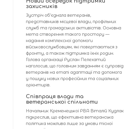
Новий осередок підтримки
захисників
Зустріч об’єднала ветеранів,
представників місцевої влади, профільних
служб та громадських активістів. Основна
мета створення такого простору —
надання комплексної допомоги
військовослужбовцям, які повертаються з
фронту, а також підтримка їхніх родин.
Голова організації Руслан Пелехатий
наголосив, що головним завданням є супровід
ветеранів на етапі адаптації та допомога
у пошуку нових професійних та соціальних
орієнтирів.
Співпраця влади та
ветеранської спільноти
Начальник Кременецької РВА Віталій Кудлак
підкреслив, що ефективна ветеранська
політика можлива лише за умови тісної