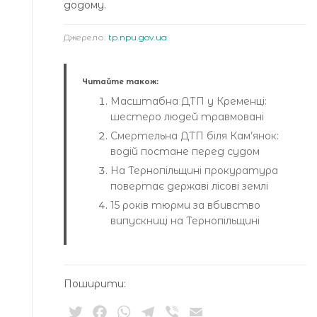
додому.
Джерело:
tp.npu.gov.ua
Читайте також:
Масштабна ДТП у Кременці:
шестеро людей травмовані
Смертельна ДТП біля Кам’янок:
водій постане перед судом
На Тернопільщині прокуратура
повертає державі лісові землі
15 років тюрми за вбивство
випускниці на Тернопільщині
Поширити:
Twitter
Facebook
WhatsApp
Telegram
Viber
Email