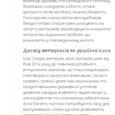
взаємодії держави та громадського сектору.
Важливою складовою роботи стане
допомога сім’ям загиблих, зниклих безвісти
та родинам чинних військовослужбовців.
Влада готова оперативно реагувати на
запити ветеранів, впроваджуючи конкретні
алгоритми вирішення проблем, що
виникають у повсякденному житті.
Досвід ветеранів як рушійна сила
Ігор Следзь, ветеран, який пройшов шлях від
боїв 2014 року до повномасштабного
вторгнення, зазначив, що такі комунікаційні
платформи є критично важливими. За його
словами, прямий діалог між захисниками та
представниками державних установ
дозволяє швидше виявляти «вузькі місця» у
законодавстві та соціальному забезпеченні.
Хоча багато питань потребують часу для
врегулювання, спільні зусилля дозволяють
поступово покращувати систему