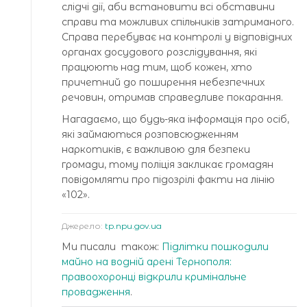
слідчі дії, аби встановити всі обставини
справи та можливих спільників затриманого.
Справа перебуває на контролі у відповідних
органах досудового розслідування, які
працюють над тим, щоб кожен, хто
причетний до поширення небезпечних
речовин, отримав справедливе покарання.
Нагадаємо, що будь-яка інформація про осіб,
які займаються розповсюдженням
наркотиків, є важливою для безпеки
громади, тому поліція закликає громадян
повідомляти про підозрілі факти на лінію
«102».
Джерело:
tp.npu.gov.ua
Ми писали також:
Підлітки пошкодили
майно на водній арені Тернополя:
правоохоронці відкрили кримінальне
провадження
.