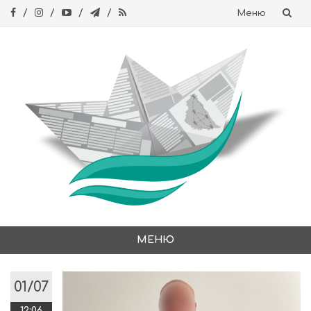
Меню
Skip
to
content
МЕНЮ
Skip
to
01/07
content
12:06