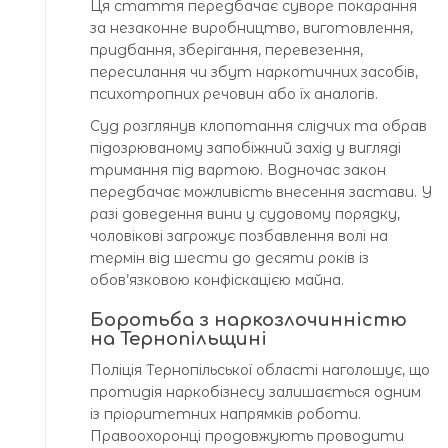
Ця стаття передбачає суворе покарання
за незаконне виробництво, виготовлення,
придбання, зберігання, перевезення,
пересилання чи збут наркотичних засобів,
психотропних речовин або їх аналогів.
Суд розглянув клопотання слідчих та обрав
підозрюваному запобіжний захід у вигляді
тримання під вартою. Водночас закон
передбачає можливість внесення застави. У
разі доведення вини у судовому порядку,
чоловікові загрожує позбавлення волі на
термін від шести до десяти років із
обов’язковою конфіскацією майна.
Боротьба з наркозлочинністю
на Тернопільщині
Поліція Тернопільської області наголошує, що
протидія наркобізнесу залишається одним
із пріоритетних напрямків роботи.
Правоохоронці продовжують проводити