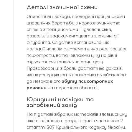
Деталі злочинної схеми
Оперативні заходи, проведені працівниками
управління боротьби з наркозлочинністю
спільно з поліцейськими Підволочиська,
дозволили задокументувати злочинні дії
фігуранта. Слідство встановило, що
молодий чоловік систематично реалізовував
психотропи, встановлюючи ціну на рівні
трьох тисяч гривень за одну дозу.
Правоохоронці зібрали достатньо доказів,
які підтверджують причетність військового
до незаконного
збуту психотропних
речовин
на території області.
Юридичні наслідки та
запобіжний захід
На підставі зібраних матеріалів зловмиснику
вже оголошено підозру згідно з частиною 2
статті 307 Кримінального кодексу України.