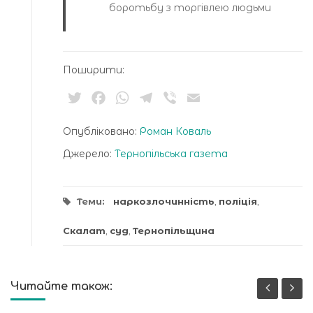
боротьбу з торгівлею людьми
Поширити:
Twitter
Facebook
WhatsApp
Telegram
Viber
Email
Опубліковано:
Роман Коваль
Джерело:
Тернопільська газета
Теми:
наркозлочинність
,
поліція
,
Скалат
,
суд
,
Тернопільщина
Читайте також: