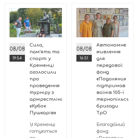
Сила,
Автономне
08/08
08/08
пам’ять та
живлення
19:54
спорт: у
16:51
для
Кременці
передової:
оголосили
фонд
про
«Подоляни»
проведення
підтримав
турніру з
воїнів 105-ї
армрестлінгу
тернопільської
«Кубок
бригади
Пушкарів»
ТрО
У Кременці
Благодійний
готуються
фонд
до
«Подоляни»