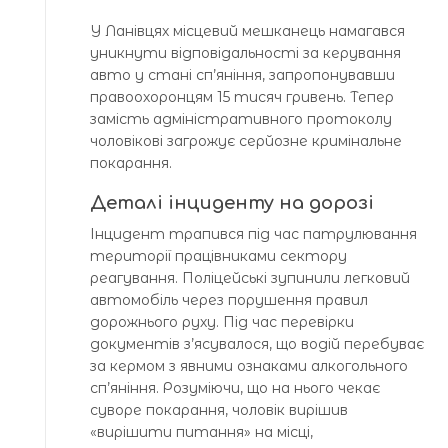
У Ланівцях місцевий мешканець намагався
уникнути відповідальності за керування
авто у стані сп’яніння, запропонувавши
правоохоронцям 15 тисяч гривень. Тепер
замість адміністративного протоколу
чоловікові загрожує серйозне кримінальне
покарання.
Деталі інциденту на дорозі
Інцидент трапився під час патрулювання
території працівниками сектору
реагування. Поліцейські зупинили легковий
автомобіль через порушення правил
дорожнього руху. Під час перевірки
документів з’ясувалося, що водій перебуває
за кермом з явними ознаками алкогольного
сп’яніння. Розуміючи, що на нього чекає
суворе покарання, чоловік вирішив
«вирішити питання» на місці,