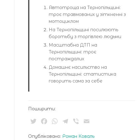
Автотроща на Тернопільщині:
троє травмованих у зіткненні з
мотоциклом
На Тернопільщині посилюють
боротьбу з торгівлею людьми
Масштабна ДТП на
Тернопільщині: троє
постраждалих
Домашнє насильство на
Тернопільщині: статистика
говорить сама за себе
Поширити:
Twitter
Facebook
WhatsApp
Telegram
Viber
Email
Опубліковано:
Роман Коваль