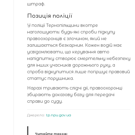
штраф.
Позиція поліції
У поліції Тернопільщини вкотре
наголошують: будь-які спроби підкупу
правоохоронців є злочином, який не
залишається безкарним. Кожен водій має
усвідомлювати, що керування авто
напідпитку створює смертельну небезпеку
для інших учасників дорожнього руху, а
спроба відкупитися лише погіршує правовий
статус порушника.
Наразі тривають слідчі дії, правоохоронці
збирають доказову базу для передачі
справи до суду.
Джерело:
tp.npu.gov.ua
Читайте також: