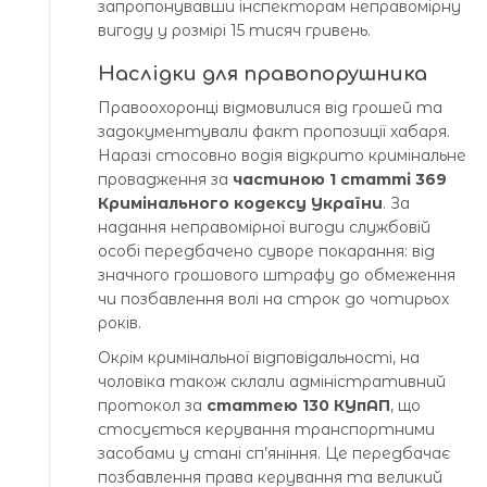
запропонувавши інспекторам неправомірну
вигоду у розмірі 15 тисяч гривень.
Наслідки для правопорушника
Правоохоронці відмовилися від грошей та
задокументували факт пропозиції хабаря.
Наразі стосовно водія відкрито кримінальне
провадження за
частиною 1 статті 369
Кримінального кодексу України
. За
надання неправомірної вигоди службовій
особі передбачено суворе покарання: від
значного грошового штрафу до обмеження
чи позбавлення волі на строк до чотирьох
років.
Окрім кримінальної відповідальності, на
чоловіка також склали адміністративний
протокол за
статтею 130 КУпАП
, що
стосується керування транспортними
засобами у стані сп’яніння. Це передбачає
позбавлення права керування та великий