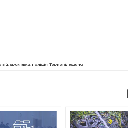
одій
,
крадіжка
,
поліція
,
Тернопільщина