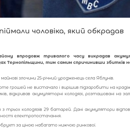
піймали чоловіка, який обкрадав
айону впродовж тривалого часу викрадав акуму
дах Тернопільщини, тим самим спричинивши збитків н
майнові злочини 25-річний уродженець села Яблунів.
те грошей не вистачало і вирішив підзаробити на крадіжк
ів, відкривав акумуляторні колодязі, розташовані на зал
з трьох колодязів 29 батарей. Дані акумулятори відпов
утності електропостачання.
обрухт за ціною набагато нижчою ринкової.