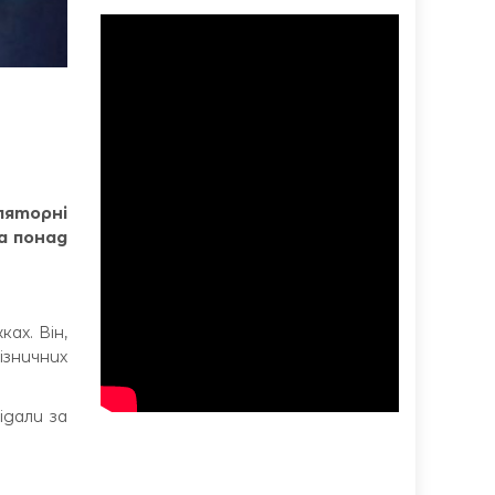
ляторні
а понад
ах. Він,
ізничних
ідали за