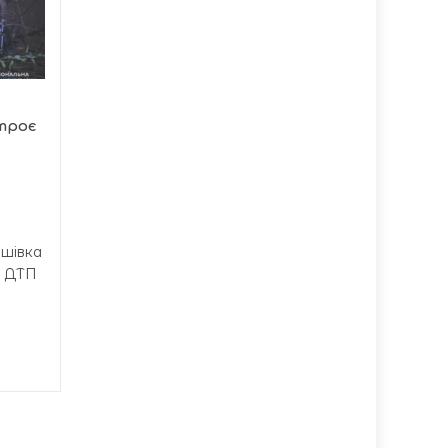
17:37
водопостачання на
17:07
Тролейбусній
Мешканці Тернополя, які
отримують послуги від
котельні на вулиці...
 троє
ашівка
а ДТП