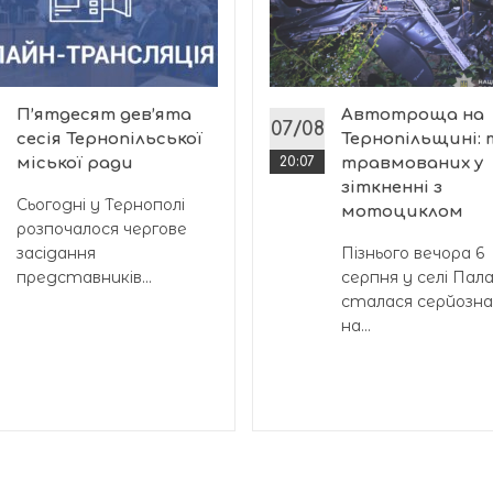
П’ятдесят дев’ята
Автотроща на
07/08
сесія Тернопільської
Тернопільщині:
міської ради
20:07
травмованих у
зіткненні з
Сьогодні у Тернополі
мотоциклом
розпочалося чергове
засідання
Пізнього вечора 6
представників...
серпня у селі Пал
сталася серйозн
на...