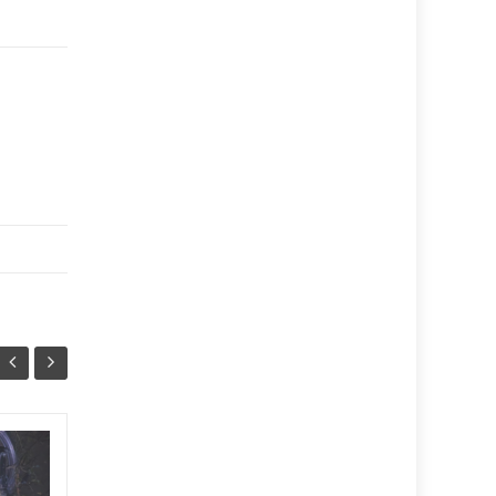
У Тернополі
07/08
07/08
відновили гаряче