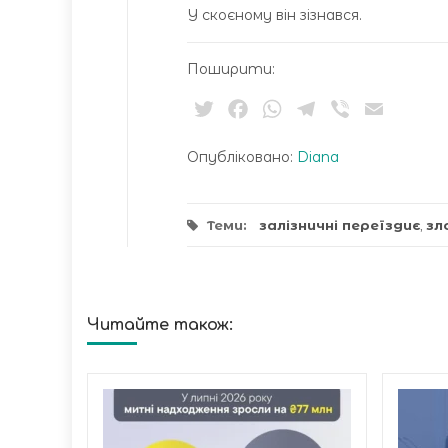
У скоєному він зізнався.
Поширити:
Twitter
Facebook
WhatsApp
Telegram
Viber
Email
Опубліковано:
Diana
Теми:
залізничні переїздиє
,
зл
Читайте також: