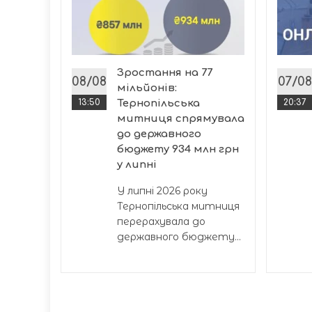
 за
Зростання на 77
х семи
08/08
07/08
мільйонів:
13:50
Тернопільська
20:37
митниця спрямувала
ласті...
до державного
бюджету 934 млн грн
у липні
У липні 2026 року
Тернопільська митниця
перерахувала до
державного бюджету...