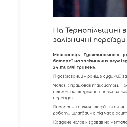
На Тернопільщині в
залізничні переїзди
Мешканець Гусятинського р
батареї на залізничних переїз
24 тисячі гривень.
Підозрюваний – раніше судимий за 
Чоловік працював таксистом. Про
шляхом пошкодження навісних замк
переїздах.
Впродовж тижня злодій витягнув 
роботу шлагбаумів під час відс
Крадене чоловік здавав на метал