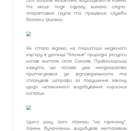
селі Возилів незаконно видобувають камінь.
На місце події одразу виїхала слідчо-
оперативна група та працівник служби
безпеки України.
Як стало відомо, на території недіючого
кар’єру в урочищі “Кличків” природні ресурси
копав житель села Соколів. Правоохоронці
кажуть, що чоловік уже неодноразово
притягувався до відповідальності та
сплачував штрафи за порушення закону
щодо незаконного видобування корисних
копалин.
Цього разу його піймали “на гарячому”.
Камінь бучаччанин видобував металевим