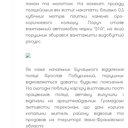
ломом та молотом. На момент приїзду
поліцейських він встиг накопати близько 0,5
кубічних метрів плитки каменю сіро-
коричневого кольору. Поруч стояв
вантажний автомобіль марки “IFA”, на який
порушник збирався вантажити видобутий
ресурс.
Як каже начальник Бучацького відділення
поліції Ярослав Побуринний, порушник
відмовляється давати будь-які пояснення.
На сьогодні поблизу кар’єру виставили пост
працівників поліції, автівку вилучили і
відігнали на арештмайданчик. Громадські
активісти переконані, що дані корисні
копалини житель району відвозив та
продавав на території Івано-Франківської
області.