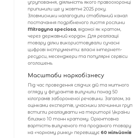
угруповання, діяльність якого правоохоронці
припинили ще у жовтні 2025 року.
Зловмисники налагодили стабільний канал
постачання подрібненого листя рослини
Mitragyna speciosa
, відомої як кратом,
через державний кордон. Для реалізації
товару ділки використовували сучасні
цифрові інструменти: власні інтернет-
ресурси, месенджери та популярні сервіси
оголошень.
Масштаби наркобізнесу
Під час проведення слідчих дій та митного
огляду у фігурантів вилучили понад 50
кілограмів забороненої речовини. Загалом, за
оцінками експертів, учасники злочинних груп
встигли реалізувати на території України
близько 10 тонн кратому. Орієнтовна
вартість вилученого та проданого товару
на «чорному ринку» перевищує
60 мільйонів