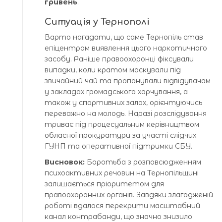
гривень
.
Ситуація у Тернополі
Варто нагадати, що саме Тернопіль став
епіцентром виявлення цього наркотичного
засобу. Раніше правоохоронці фіксували
випадки, коли кратом маскували під
звичайний чай та пропонували відвідувачам
у закладах громадського харчування, а
також у спортивних залах, орієнтуючись
переважно на молодь. Наразі розслідування
триває під процесуальним керівництвом
обласної прокуратури за участі слідчих
ГУНП та оперативної підтримки СБУ.
Висновок:
Боротьба з розповсюдженням
психоактивних речовин на Тернопільщині
залишається пріоритетом для
правоохоронних органів. Завдяки злагодженій
роботі вдалося перекрити масштабний
канал контрабанди, що значно знизило