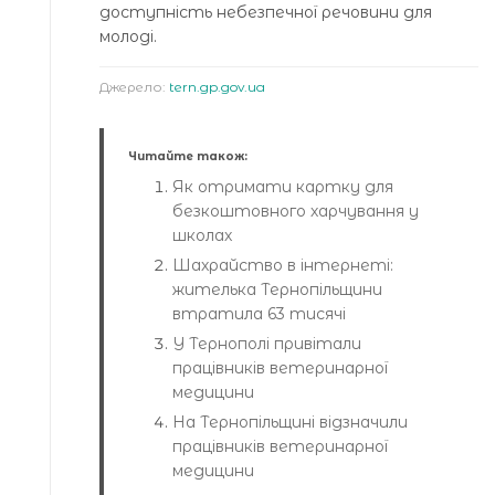
доступність небезпечної речовини для
молоді.
Джерело:
tern.gp.gov.ua
Читайте також:
Як отримати картку для
безкоштовного харчування у
школах
Шахрайство в інтернеті:
жителька Тернопільщини
втратила 63 тисячі
У Тернополі привітали
працівників ветеринарної
медицини
На Тернопільщині відзначили
працівників ветеринарної
медицини