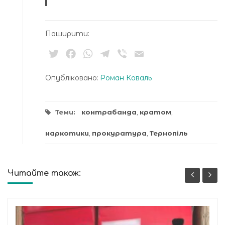
Поширити:
Twitter
Facebook
WhatsApp
Telegram
Viber
Email
Опубліковано:
Роман Коваль
Теми:
контрабанда
,
кратом
,
наркотики
,
прокуратура
,
Тернопіль
Читайте також: