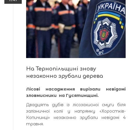
На Тернопільщині знову
незаконно зрубали дерева
Лісові насадження вирізали невідомі
зловмисники на Гусятинщині.
Двадцять дубів із лісозахисної смуги біля
залізничної колії у напрямку «Хоростків-
Копичинці» незаконно зрубали невідомі 4
травня.