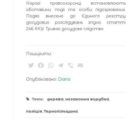
Наразі правоохоронці встановлюють
обставини події та особи підозрюваних.
Подію внесено до Єдиного реєстру
досудових розслідувань згідно статті
246 ККУ. Триває досудове слідство
Поширити:
Twitter
Facebook
WhatsApp
Telegram
Viber
Email
Опубліковано:
Diana
Теми:
дерева
,
незаконна вирубка
,
поліція
,
Тернопільщина