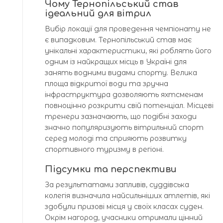
Чому Тернопільський став
ідеальний для вітрил
Вибір локації для проведення чемпіонату не
є випадковим. Тернопільський став має
унікальні характеристики, які роблять його
одним із найкращих місць в Україні для
занять водними видами спорту. Велика
площа відкритої води та зручна
інфраструктура дозволяють яхтсменам
повноцінно розкрити свій потенціал. Місцеві
тренери зазначають, що подібні заходи
значно популяризують вітрильний спорт
серед молоді та сприяють розвитку
спортивного туризму в регіоні.
Підсумки та перспективи
За результатами запливів, суддівська
колегія визначила найсильніших атлетів, які
здобули призові місця у своїх класах суден.
Окрім нагород, учасники отримали цінний