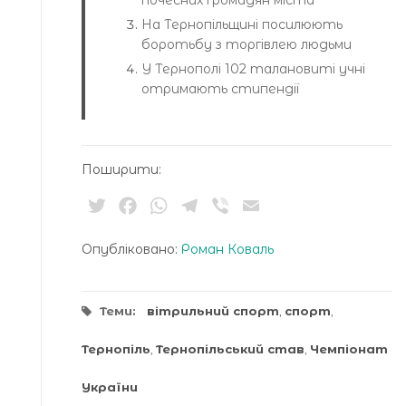
На Тернопільщині посилюють
боротьбу з торгівлею людьми
У Тернополі 102 талановиті учні
отримають стипендії
Поширити:
Twitter
Facebook
WhatsApp
Telegram
Viber
Email
Опубліковано:
Роман Коваль
Теми:
вітрильний спорт
,
спорт
,
Тернопіль
,
Тернопільський став
,
Чемпіонат
України