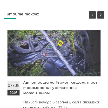
Читайте також:
Автотроща на Тернопільщині: троє
07/08
травмованих у зіткненні з
20:07
мотоциклом
Пізнього вечора 6 серпня у селі Палашівка
сталася серйозна ДТП на...