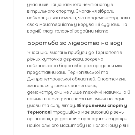
учасників національного чемпіонату з
вітрильного спорту. Змагання зібрали
найкращих яхтсменів, які продемонстрували
свою майстерність у керуванні суднами на
водній гладі головної водойми міста.
Боротьба за лідерство на воді
Учасники змагань прибули до Тернополя з
різних куточків держави, зокрема,
найзапекліша боротьба розгорнулася між
представниками Тернопільської та
Дніпропетровської областей. Спортсмени
змагалися у кількох категоріях,
демонструючи не лише технічні навички, а й
вміння швидко реагувати на змінні погодні
умови та силу вітру.
Вітрильний спорт у
Тернополі
традиційно має високий рівень
організації, що дозволяє проводити турніри
національного масштабу на належному рівні.