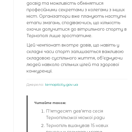
досвід та можливість обмінятися
професійними секретами з колегами з інших
міст. Організатори вже планують наступні
етапи змагань, сподіваючись, що кількість
охочих долучитися до вітрильного спорту в
Тернополі лише зростатиме.
Цей чемпіонат вкотре довів, що навіть у
складні часи спорт залишається важливою
складовою суспільного життя, об’єднуючи
людей навколо спільних цілей та здорової
конкуренції.
Джерело:
ternopilcity.gov.ua
Читайте також:
П’ятдесят дев’ята сесія
Тернопільської міської ради
Тернопіль вшанував 15 нових
почесних громадян міста