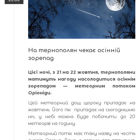
На тернополян чекає осінній
зорепад
Цієї ночі, з 21 на 22 жовтня, тернополяни
матимуть нагоду насолодитися осіннім
зорепадом — метеорним потоком
Оріоніди.
Цей метеорний дощ щороку припадає на
жовтень. Його пік припадає на сьогоднішню
ніч, у небі можна буде побачити до 20
метеорів на годину.
Метеорний потік має таку назву на честь