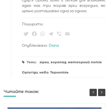
сузір’я Оріона. Воно є легким для впізнання,
адже має три яскраві зірки всередині, які
щільно розташовані одна за одною.
Поширити:
Twitter
Facebook
WhatsApp
Telegram
Viber
Email
Опубліковано:
Diana
Теми:
зірки
,
зорепад
,
метеорний потік
Оріогіди
,
небо
,
Тернопіль
Читайте також: