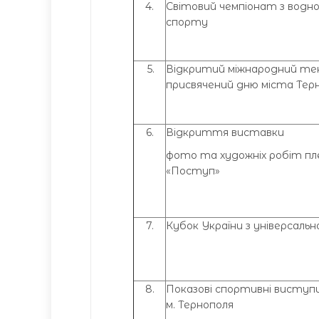
4.
Світовий чемпіонат з водн
спорту
5.
Відкритий міжнародний тен
присвячений дню міста Тер
6.
Відкриття виставки
фото та художніх робіт пл
«Поступ»
7.
Кубок України з універсальн
8.
Показові спортивні виступи
м. Тернополя