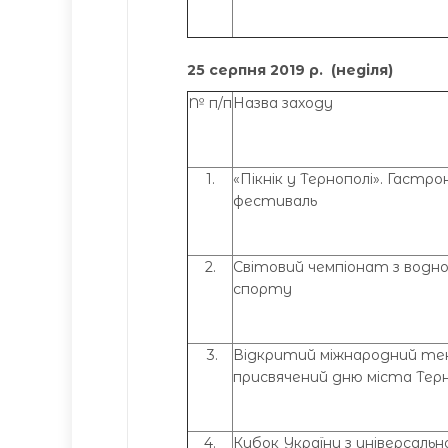
25 серпня 201
9
р. (неділя)
№ п/п
Назва заходу
1.
«Пікнік у Тернополі». Гастро
фестиваль
2.
Світовий чемпіонат з водн
спорту
3.
Відкритий міжнародний тен
присвячений дню міста Тер
4.
Кубок України з універсальн