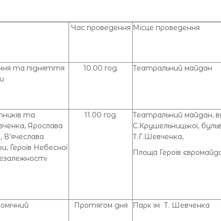
Час проведення
Місце проведення
ення та підняття
10.00 год.
Театральний майдан
и
тників та
11.00 год.
Театральний майдан, в
вченка, Ярослава
С.Крушельницької, буль
 В’ячеслава
Т.Г.Шевченка,
, Героїв Небесної
Площа Героїв євромайд
 Незалежності
номічний
Протягом дня
Парк ім Т. Шевченка