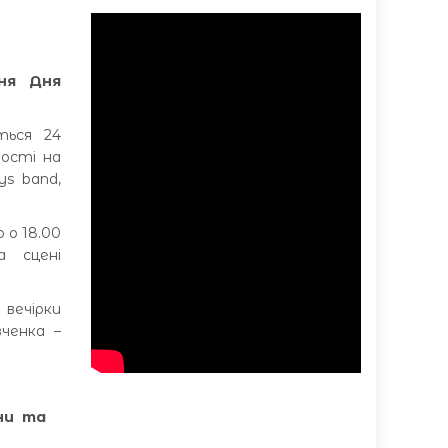
ння Дня
ться 24
ності на
ys band,
 о 18.00
а сцені
 вечірки
вченка –
їни та