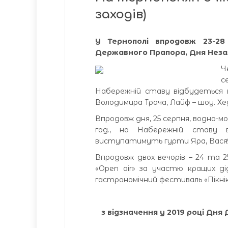
заходів)
У Тернополі впродовж 23-28
Державного Прапора, Дня Неза
Ч
с
Набережній ставу відбудеться в
Володимира Трача, Лайф – шоу. 
Впродовж дня, 25 серпня, водно-м
год., на Набережній ставу в
виступатимуть гурти Яра, ВасяЯ
Впродовж двох вечорів – 24 та 2
«Open air» за участю кращих ді
гастрономічний фестиваль «Пікнік
з
відзначення у 2019 році Дня