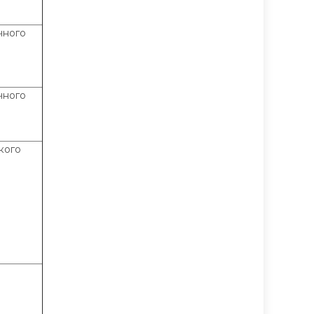
чного
чного
кого