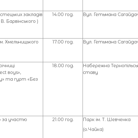
стецьких закладів
14.00 год.
Вул. Гетьмана Сагайда
В. Барвінського )
. Хмельницького
17.00 год.
Вул. Гетьмана Сагайда
річниці
18.00 год.
Набережна Тернопільсь
ct вoys»,
ставу
у» та гурт «Без
r» за участю
21.00 год.
Парк ім. Т. Шевченка
(о.Чайка)