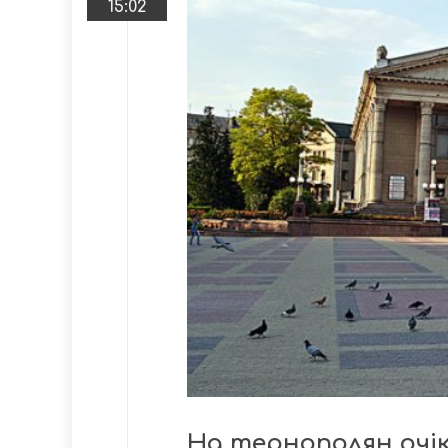
15:02
На тернополян очік