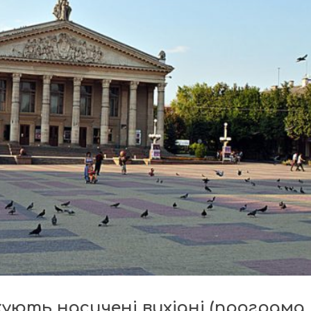
ують насичені вихідні (програма