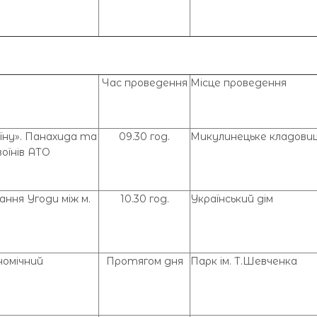
Час проведення
Місце проведення
їну». Панахида та
09.30 год.
Микулинецьке кладови
воїнів АТО
ання Угоди між м.
10.30 год.
Український дім
номічний
Протягом дня
Парк ім. Т.Шевченка