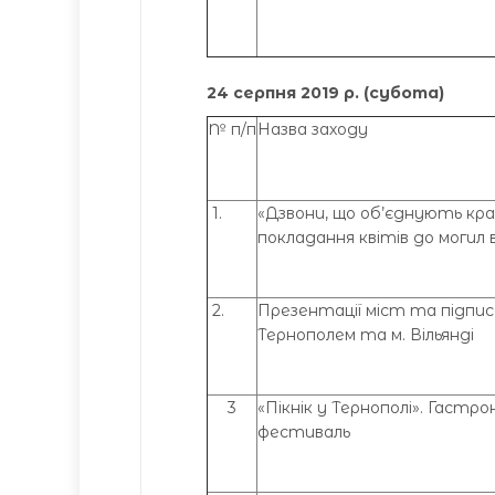
24 серпня 2019 р. (субота)
№ п/п
Назва заходу
1.
«Дзвони, що об’єднують кра
покладання квітів до могил 
2.
Презентації міст та підпис
Тернополем та м. Вільянді
3
«Пікнік у Тернополі». Гастро
фестиваль