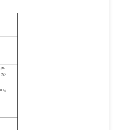
ул.
вар
ану