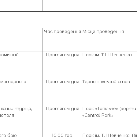
Час проведення
Місце проведення
номічний
Протягом дня
Парк ім. Т.Г.Шевченка
омоторного
Протягом дня
Тернопільський став
існий турнір,
Протягом дня
Парк «Топільче» (корт
нополя
«Central Park»
ого бою
10.00 год.
Парк ім. Т. Шевченка. Л