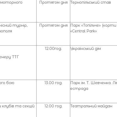
омоторного
Протягом дня
Тернопільський став
існий турнір,
Протягом дня
Парк «Топільче» (корт
нополя
«Central Park»
12.00год.
Український дім
енеру ТТГ
ого бою
13.00 год.
Парк ім. Т. Шевченка. Л
естрада
 клубів та секцій
12.00 год.
Театральний майдан