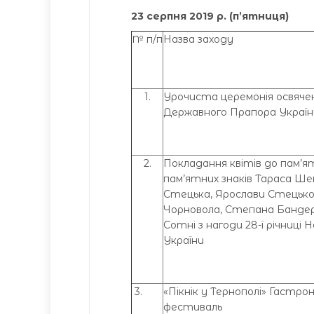
23 серпня 201
9
р. (п’ятниця)
№ п/п
Назва заходу
1.
Урочиста церемонія освяч
Державного Прапора Україн
2.
Покладання квітів до пам’я
пам’ятних знаків Тараса Ше
Стецька, Ярослави Стецько,
Чорновола, Степана Бандери
Сотні з нагоди 28-ї річниці
України
3.
«Пікнік у Тернополі» Гастро
фестиваль