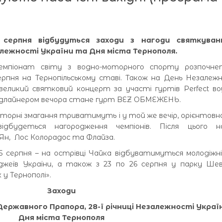
 серпня відбудуться заходи з нагоди святкува
лежності України та Дня міста Тернополя.
емпіонат світу з водно-моторного спорту розпочне
ерпня на Тернопільському ставі. Також на День Незалеж
еликий святковий концерт за участі гуртів Perfect вo
Хедлайнером вечора стане гурт BEZ ОБМЕЖЕНЬ.
оторні змагання триватимуть і у той же вечір, орієнтовно
ідбудеться нагородження чемпіонів. Після цього н
н, Лос Колорадос та Флайза.
5 серпня – на острівці Чайка відбуватимуться молодіжні
джеїв України, а також з 23 по 26 серпня у парку Ше
 у Тернополі».
Заходи
 Державного Прапора, 28-ї річниці Незалежності Укра
Дня міста Тернополя