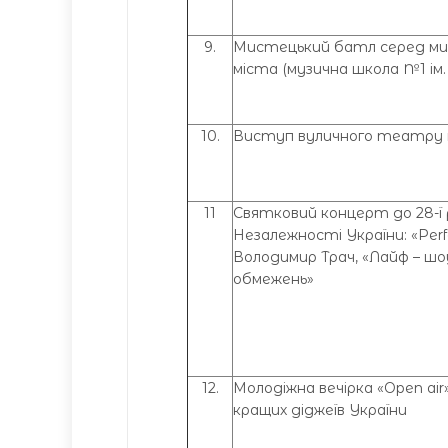
9.
Мистецький батл серед ми
міста (музична школа №1 ім. 
10.
Виступ вуличного театру м
11
Святковий концерт до 28-ї 
Незалежності України: «Perfe
Володимир Трач, «Лайф – шо
обмежень»
12.
Молодіжна вечірка «Open ai
кращих діджеїв України