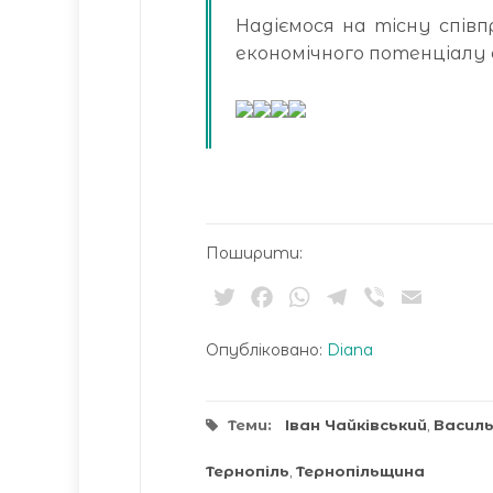
Надіємося на тісну спів
економічного потенціалу 
Поширити:
Twitter
Facebook
WhatsApp
Telegram
Viber
Email
Опубліковано:
Diana
Теми:
Іван Чайківський
,
Василь
Тернопіль
,
Тернопільщина