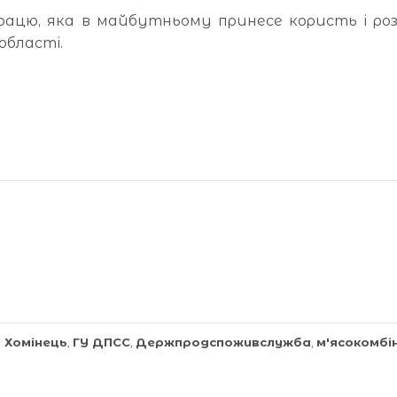
працю, яка в майбутньому принесе користь і р
області.
 Хомінець
,
ГУ ДПСС
,
Держпродспоживслужба
,
м'ясокомбі