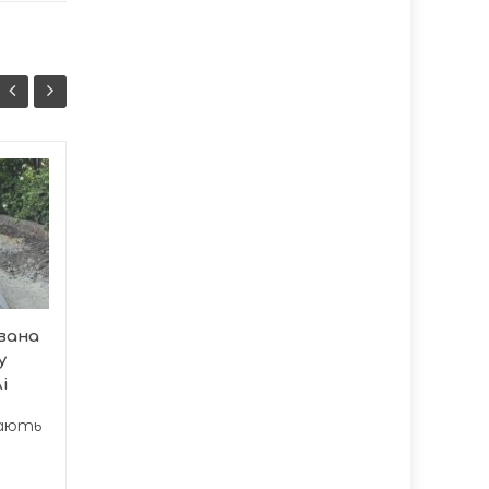
Каністерапія у
06/08
06/08
Тернополі: собаки
08:57
допомагають
08:37
реабілітації після
стресу
У Тернополі
вана
впроваджують
у
інноваційні методи
і
психологічного
відновлення...
вають