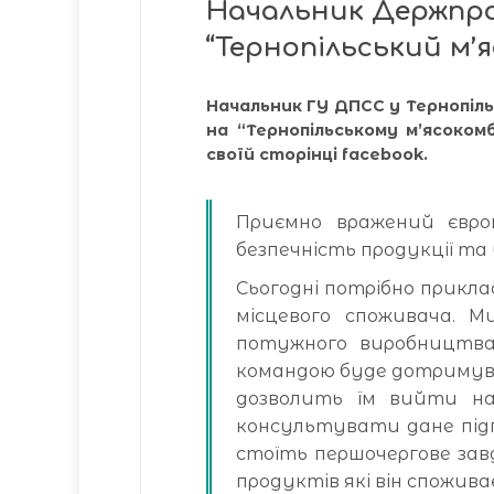
Начальник Держпро
“Тернопільський м’
Начальник ГУ ДПСС у Тернопіль
на “Тернопільському м’ясокомб
своїй сторінці facebook.
Приємно вражений євро
безпечність продукції та 
Сьогодні потрібно прикл
місцевого споживача. М
потужного виробництва
командою буде дотримув
дозволить їм вийти на 
консультувати дане підп
стоїть першочергове зав
продуктів які він споживає