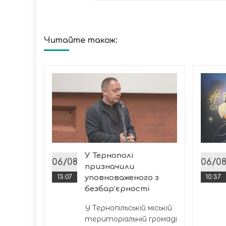
Читайте також:
дав 50
ська
У Тернополі
06/08
06/0
призначили
13:07
уповноваженого з
10:37
безбар’єрності
У Тернопільській міській
територіальній громаді