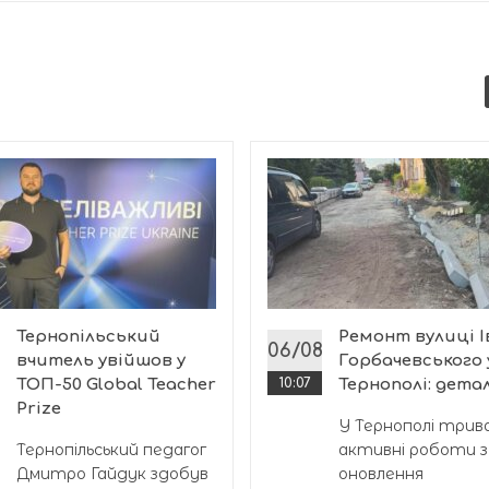
Тернопільський
Ремонт вулиці І
8
06/08
вчитель увійшов у
Горбачевського 
ТОП-50 Global Teacher
10:07
Тернополі: детал
Prize
У Тернополі три
Тернопільський педагог
активні роботи з
Дмитро Гайдук здобув
оновлення