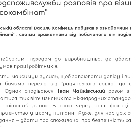
дспоживслужби розповів про візи
ясокомбінат”
ській області Василь Хомінець побував з ознайомчим 
інаті”, своїми враженнями від побаченого він поділ
пейським підходом до виробництва, де дбаю
умов праці робітників.
асти максимум зусиль, щоб завоювати довіру і в
и бачимо перехід від “радянського совка” до 
. Однак сподіваюся,
Іван Чайківський
разом зі
атися тих вітчизняних та міжнародних стандарт
світовий ринок. В свою чергу наші фахівці 
риємство у цьому питанні. Адже, для нас усіх с
дання – дбати про споживача, про безпечність х
.