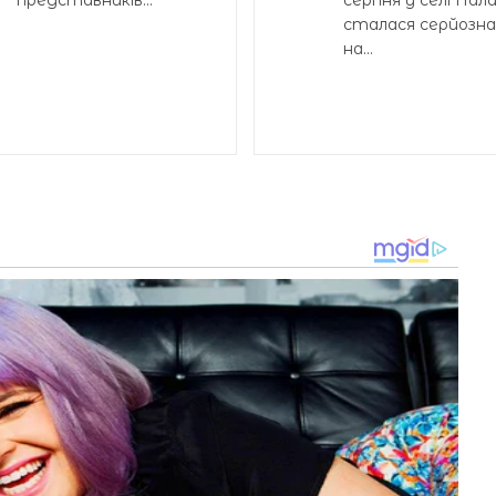
сталася серйозн
на...