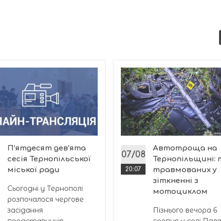
П’ятдесят дев’ята
Автотроща на
07/08
сесія Тернопільської
Тернопільщині:
міської ради
20:07
травмованих у
зіткненні з
Сьогодні у Тернополі
мотоциклом
розпочалося чергове
засідання
Пізнього вечора 6
представників...
серпня у селі Пал