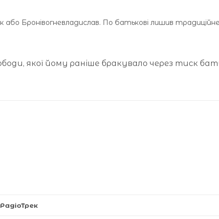
ік або Бронівогневладислав. По батькові лишив традиційн
ободи, якої йому раніше бракувало через тиск бать
РадіоТрек