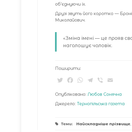
об’єднуючи їх.
Друзі звуть його коротко — Брон
Миколайович.
«Зміна імені — це прояв св
наголошує чоловік.
Поширити:
Twitter
Facebook
WhatsApp
Telegram
Viber
Email
Опубліковано:
Любов Сонячна
Джерело:
Тернопільська газета
Теми:
Найскладніше прізвище
,