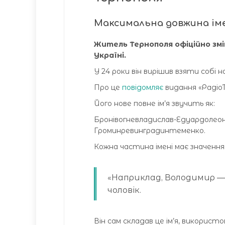
Максимальна довжина імені
Житель Тернополя офіційно змін
Україні.
У 24 роки він вирішив взяти собі н
Про це
повідомляє
видання «РадіоТ
Його нове повне ім’я звучить як:
Бронівогневладислав-Едуардоле
Громинревинградинтеменко.
Кожна частина імені має значення
«Наприклад, Володимир — ц
чоловік.
Він сам складав це ім’я, використо