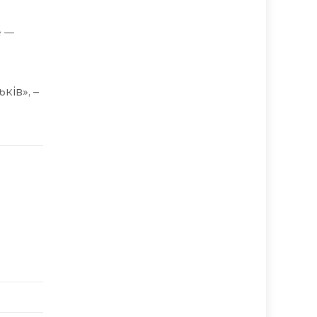
е —
ків», –