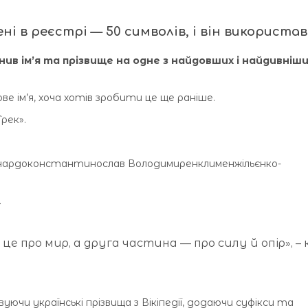
 в реєстрі — 50 символів, і він використав 
ив ім’я та прізвище на одне з найдовших і найдивніши
ове ім’я, хоча хотів зробити це ще раніше.
рек».
онардоконстантинослав Володимиренклименжільєнко-
.
е про мир, а друга частина — про силу й опір», –
вуючи українські прізвища з Вікіпедії, додаючи суфікси та