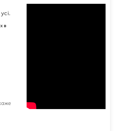
усі.
х в
 каже