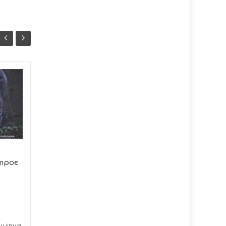
У Тернополі 102
07/08
07/08
талановиті учні
18:37
отримають
17:37
стипендії
Під час останньої сесії
Тернопільської міської
ради було ухвалено
 троє
важливе...
ашівка