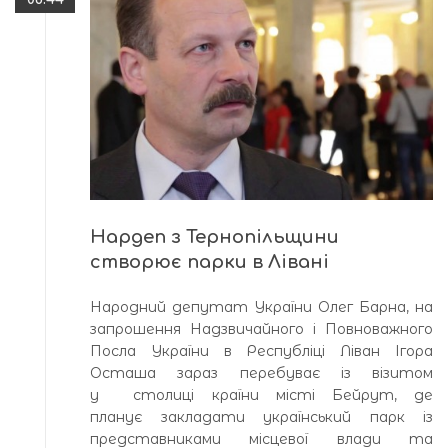
Нардеп з Тернопільщини
створює парки в Лівані
Народний депутат України Олег Барна, на
запрошення Надзвичайного і Повноважного
Посла України в Республіці Ліван Ігора
Осташа зараз перебуває із візитом
у столиці країни місті Бейрут, де
планує закладати український парк із
представниками місцевої влади та