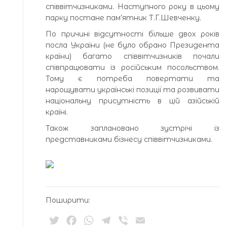
співвітчизниками. Наступного року в цьому
парку постане пам’ятник Т.Г.Шевченку.
По причині відсутності більше двох років
посла України (не було обрано Президента
країни) багато співвітчизників почали
співпрацювати із російським посольством.
Тому є потреба повертати та
нарощувати українські позиції та розвивати
національну присутність в цій азійській
країні.
Також заплановано зустрічі із
представниками бізнесу співвітчизниками.
Поширити:
Twitter
Facebook
WhatsApp
Telegram
Viber
Email