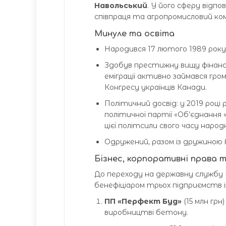
Навольський
. У його сферу відп
співпраця та агропромисловий ком
Минуле та освіта
Народився 17 лютого 1989 року
Здобув престижну вищу фінанс
еміграції активно займався гро
Конгресу українців Канади.
Політичний досвід: у 2019 році
політичної партії «Об’єднання 
цієї політсили свого часу нар
Одружений, разом із дружиною 
Бізнес, корпоративні права 
До переходу на державну службу 
бенефіціаром трьох підприємств
ПП «Перфект Буд»
(15 млн грн
виробництві бетону.