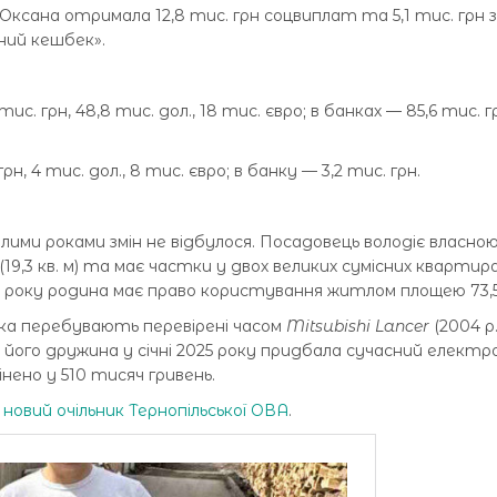
ксана отримала 12,8 тис. грн соцвиплат та 5,1 тис. грн 
ний кешбек».
с. грн, 48,8 тис. дол., 18 тис. євро; в банках — 85,6 тис. 
н, 4 тис. дол., 8 тис. євро; в банку — 3,2 тис. грн.
лими роками змін не відбулося. Посадовець володіє власно
 (19,3 кв. м) та має частки у двох великих сумісних квартира
007 року родина має право користування житлом площею 73,5 
ка перебувають перевірені часом
Mitsubishi Lancer
(2004 р.
ас його дружина у січні 2025 року придбала сучасний електр
оцінено у 510 тисяч гривень.
новий очільник Тернопільської ОВА
.