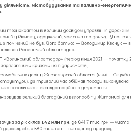
 діяльність, містобудування та паливно-енергетич
к
.
ним технократом із великим досвідом управління дорожнім
аний у Рівному, одружений, має сина та доньку. У політи
ніше помічений не був. Його батько — Володимир Квачук — 
очолював Рівненський облавтодор.
ДП «Волинський облавтодор» (період кінця 2021 — початку 
а зарплатними кризами на підприємстві).
омобільних доріг у Житомирській області (нині — Служба
структури), де тривалий час обіймав посади виконувача
пника начальника з експлуатаційного утримання.
анізовував великий благодійний велопробіг у Житомирі дл
ачука за рік склав
1,42 млн грн
, де 841,7 тис. грн — чиста
 держслужбі, а 580 тис. грн — виторг від продажу