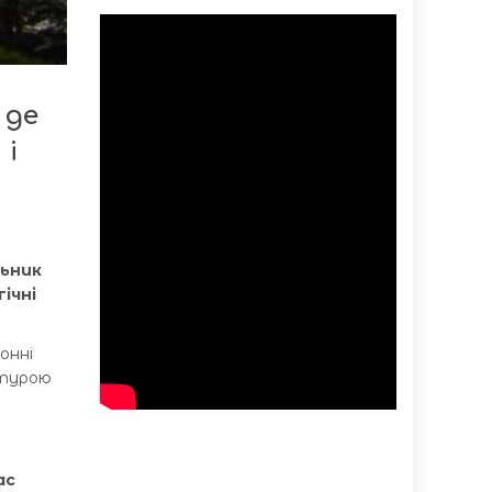
 де
 і
льник
ічні
онні
ктурою
ас