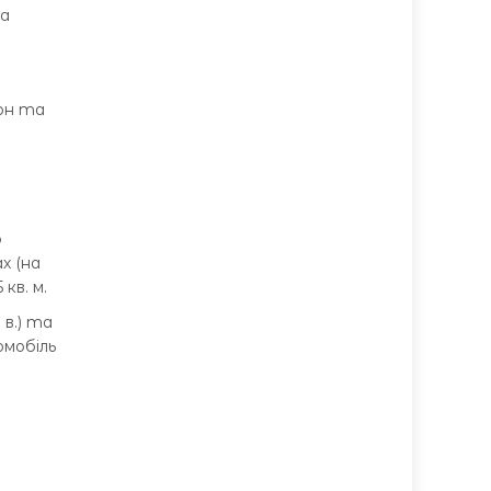
за
грн та
ю
х (на
кв. м.
 в.) та
омобіль