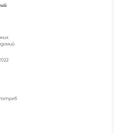
ний
чних
відомий
2022
я потреб