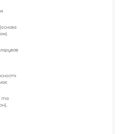
ня
(основа
ом).
кларував
ласності
має
o
та
рн),