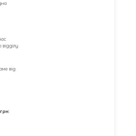
дна
час
 відділу
аме від
 грн
:
а