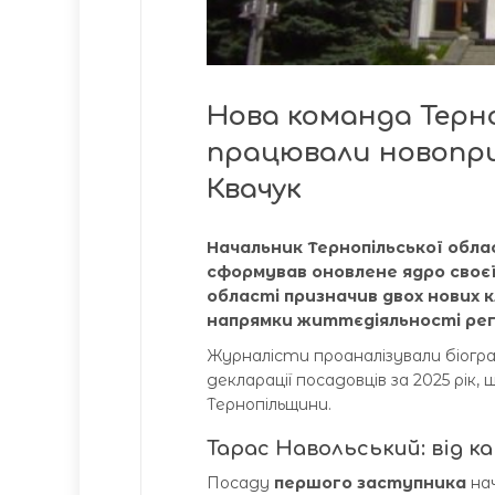
Нова команда Терно
працювали новопри
Квачук
Начальник Тернопільської облас
сформував оновлене ядро своєї
області призначив двох нових к
напрямки життєдіяльності рег
Журналісти проаналізували біограф
декларації посадовців за 2025 рі
Тернопільщини.
Тарас Навольський: від к
Посаду
першого заступника
нач