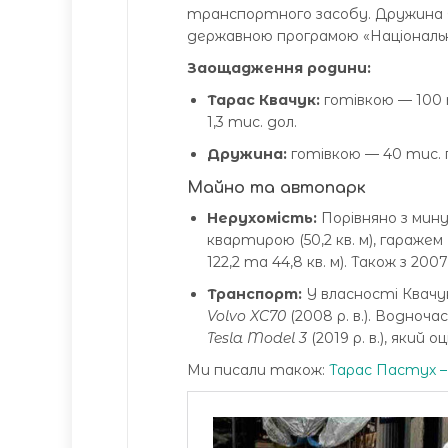
транспортного засобу. Дружина О
державною програмою «Національ
Заощадження родини:
Тарас Квачук:
готівкою — 100 ти
1,3 тис. дол.
Дружина:
готівкою — 40 тис. гр
Майно та автопарк
Нерухомість:
Порівняно з мину
квартирою (50,2 кв. м), гаражем
122,2 та 44,8 кв. м). Також з 2
Транспорт:
У власності Квачу
Volvo XC70
(2008 р. в.). Водноч
Tesla Model 3
(2019 р. в.), який 
Ми писали також:
Тарас Пастух – 