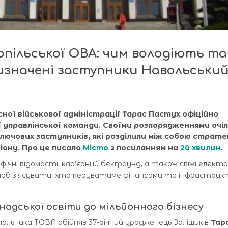
пільської ОВА: чим володіють та
значені заступники Навольський
ної військової адміністрації Тарас Пастух офіційно
 управлінської команди. Своїми розпорядженнями очі
лючових заступників, які розділили між собою стратег
іону. Про це писало
Місто
з посиланням на
20 хвилин
.
ічні відомості, кар’єрний бекграунд, а також свіжі електр
к, щоб з’ясувати, хто керуватиме фінансами та інфрастру
анадської освіти до мільйонного бізнесу
альника ТОВА обійняв 37-річний уродженець Заліщиків
Тар