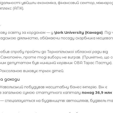
овідальності увійшли економіка, фінансовий сектор, міжнаро
плекс (АПК).
.
ову освіту за кордоном — у
York University (Канада)
. Під 
мадською діяльністю, обіймаючи посаду скарбника місцевого
 робив спробу пройти до Тернопільської обласної ради від
«Самопоміч», проте тоді вибори не виграв. (Примітно, що с
одним депутатом був нинішній керівник ОВА Тарас Пастух).
Роксоланою виховує трьох дітей.
та доходи
Навольський побудував масштабну бізнес-імперію. Він є
 із загальною сумою статутного капіталу
понад 36,9 млн
) — спеціалізується на будівництві автошляхів, будівель т