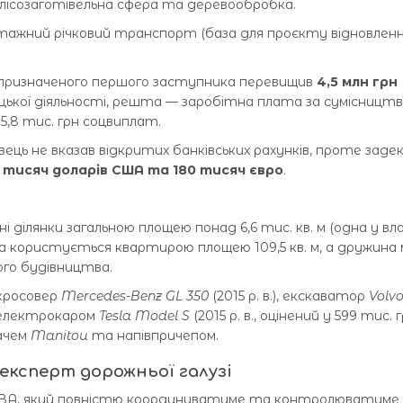
— лісозаготівельна сфера та деревообробка.
нтажний річковий транспорт (база для проєкту відновлен
опризначеного першого заступника перевищив
4,5 млн грн
ицької діяльності, решта — заробітна плата за сумісництв
,8 тис. грн соцвиплат.
ець не вказав відкритих банківських рахунків, проте заде
50 тисяч доларів США та 180 тисяч євро
.
ні ділянки загальною площею понад 6,6 тис. кв. м (одна у в
на користується квартирою площею 109,5 кв. м, а дружина 
го будівництва.
кросовер
Mercedes-Benz GL 350
(2015 р. в.), екскаватор
Volv
 електрокаром
Tesla Model S
(2015 р. в., оцінений у 599 тис. г
ачем
Manitou
та напівпричепом.
 експерт дорожньої галузі
ОВА, який повністю координуватиме та контролюватиме