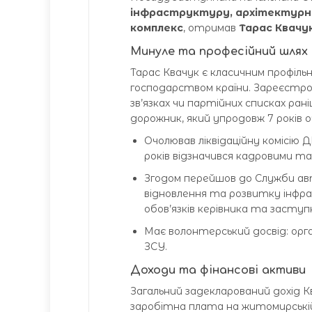
інфраструктуру, архітектурну
комплекс
, отримав
Тарас Квачу
Минуле та професійний шлях
Тарас Квачук є класичним профіль
господарством країни. Зареєстров
зв’язках чи партійних списках ра
дорожник, який упродовж 7 років 
Очолював ліквідаційну комісію 
років відзначився кадровими т
Згодом перейшов до Служби авт
відновлення та розвитку інфра
обов’язків керівника та засту
Має волонтерський досвід: орг
ЗСУ.
Доходи та фінансові активи
Загальний задекларований дохід Кв
заробітна плата на житомирській