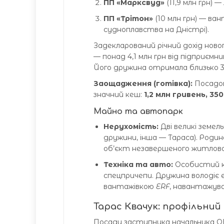
ПП «Марксвуд»
(11,9 млн грн) 
ПП «Трітон»
(10 млн грн) — ва
судноплавства на Дністрі).
Задекларований річний дохід нов
— понад 4,1 млн грн від підприємн
Його дружина отримала близько 35
Заощадження (готівка):
Посадов
значний кеш:
1,2 млн гривень, 3
Майно та автопарк
Нерухомість:
Дві великі земель
дружини, інша — Тараса). Роди
об’єкт незавершеного житлово
Техніка та авто:
Особистий 
спецпричепи. Дружина володіє
вантажівкою
ERF
, навантажув
Тарас Квачук: профільний
Посаду заступника начальника 